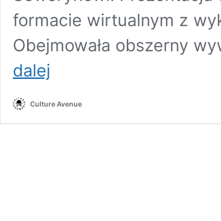
formacie wirtualnym z w
Obejmowała obszerny wy
Andrzej
dalej
Seweryn
laureatem
nagrody
Culture Avenue
im. Heleny
Modrzejewskiej
w Los
Angeles