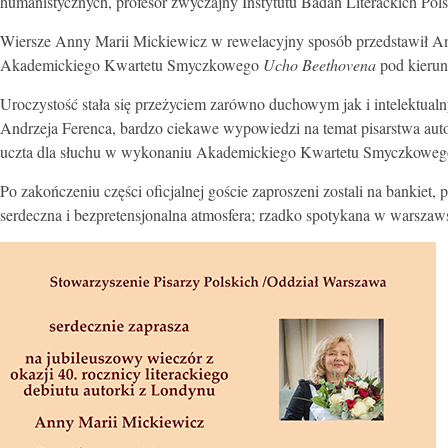
humanistycznych, profesor zwyczajny Instytutu Badań Literackich Pols
Wiersze Anny Marii Mickiewicz w rewelacyjny sposób przedstawił Andr
Akademickiego Kwartetu Smyczkowego
Ucho Beethovena
pod kierun
Uroczystość stała się przeżyciem zarówno duchowym jak i intelektualn
Andrzeja Ferenca, bardzo ciekawe wypowiedzi na temat pisarstwa auto
uczta dla słuchu w wykonaniu Akademickiego Kwartetu Smyczkowego.
Po zakończeniu części oficjalnej goście zaproszeni zostali na bankiet
serdeczna i bezpretensjonalna atmosfera; rzadko spotykana w warszaw