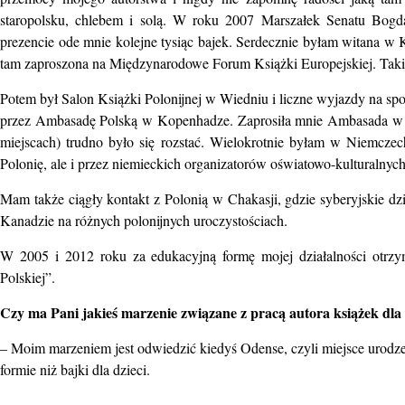
staropolsku, chlebem i solą. W roku 2007 Marszałek Senatu Bog
prezencie ode mnie kolejne tysiąc bajek. Serdecznie byłam witana w
tam zaproszona na Międzynarodowe Forum Książki Europejskiej. Takie
Potem był Salon Książki Polonijnej w Wiedniu i liczne wyjazdy na spo
przez Ambasadę Polską w Kopenhadze. Zaprosiła mnie Ambasada w Par
miejscach) trudno było się rozstać. Wielokrotnie byłam w Niemczec
Polonię, ale i przez niemieckich organizatorów oświatowo-kulturalny
Mam także ciągły kontakt z Polonią w Chakasji, gdzie syberyjskie dzi
Kanadzie na różnych polonijnych uroczystościach.
W 2005 i 2012 roku za edukacyjną formę mojej działalności otrz
Polskiej”.
Czy ma Pani jakieś marzenie związane z pracą autora książek dla 
– Moim marzeniem jest odwiedzić kiedyś Odense, czyli miejsce urodzen
formie niż bajki dla dzieci.