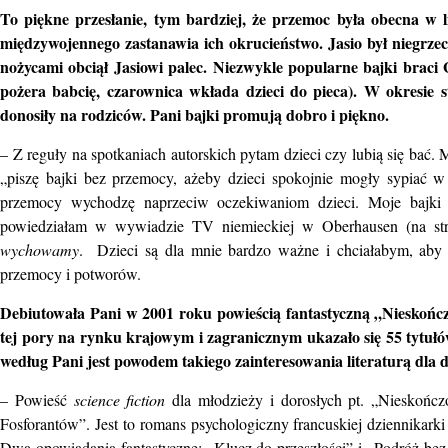
To piękne przesłanie, tym bardziej, że przemoc była obecna w l
międzywojennego zastanawia ich okrucieństwo. Jasio był niegrze
nożycami obciął Jasiowi palec. Niezwykle popularne bajki brac
pożera babcię, czarownica wkłada dzieci do pieca). W okresie
donosiły na rodziców. Pani bajki promują dobro i piękno.
– Z reguły na spotkaniach autorskich pytam dzieci czy lubią się bać. M
„piszę bajki bez przemocy, ażeby dzieci spokojnie mogły sypiać w
przemocy wychodzę naprzeciw oczekiwaniom dzieci. Moje bajki
powiedziałam w wywiadzie TV niemieckiej w Oberhausen (na st
wychowamy
. Dzieci są dla mnie bardzo ważne i chciałabym, aby ws
przemocy i potworów.
Debiutowała Pani w 2001 roku powieścią fantastyczną „Nieskoń
tej pory na rynku krajowym i zagranicznym ukazało się 55 tytułó
według Pani jest powodem takiego zainteresowania literaturą dla d
– Powieść
science fiction
dla młodzieży i dorosłych pt. „Nieskońc
Fosforantów”. Jest to romans psychologiczny francuskiej dziennikar
Dwa opowiadania fantastyczne: „Klucz do przeszłości” i „Podróż bez 