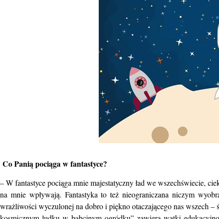
Co Panią pociąga w fantastyce?
– W fantastyce pociąga mnie majestatyczny ład we wszechświecie, ciek
na mnie wpływają. Fantastyka to też nieograniczana niczym wyobra
wrażliwości wyczulonej na dobro i piękno otaczającego nas wszech – św
kosmicznym ludku w babcinym ogródku” zawiera wątki edukacyjno-e