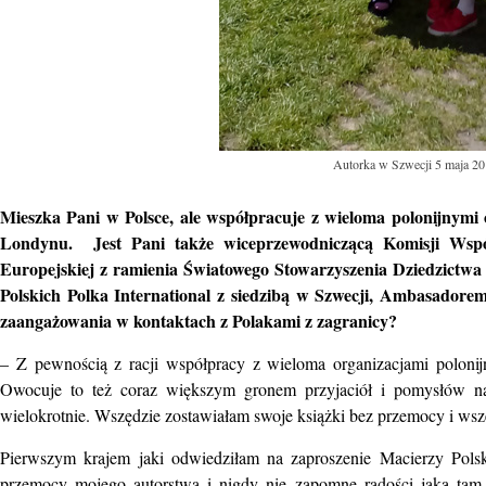
Autorka w Szwecji 5 maja 20
Mieszka Pani w Polsce, ale współpracuje z wieloma polonijnymi 
Londynu. Jest Pani także wiceprzewodniczącą Komisji Współ
Europejskiej z ramienia Światowego Stowarzyszenia Dziedzictwa 
Polskich Polka International z siedzibą w Szwecji, Ambasadore
zaangażowania w kontaktach z Polakami z zagranicy?
– Z pewnością z racji współpracy z wieloma organizacjami polonijn
Owocuje to też coraz większym gronem przyjaciół i pomysłów na
wielokrotnie. Wszędzie zostawiałam swoje książki bez przemocy i wsz
Pierwszym krajem jaki odwiedziłam na zaproszenie Macierzy Pols
przemocy mojego autorstwa i nigdy nie zapomnę radości jaką tam 