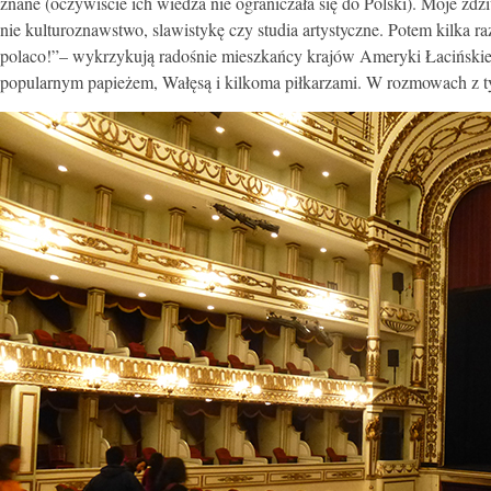
znane (oczywiście ich wiedza nie ograniczała się do Polski). Moje zdzi
nie kulturoznawstwo, slawistykę czy studia artystyczne. Potem kilka
polaco!”– wykrzykują radośnie mieszkańcy krajów Ameryki Łacińskiej, 
popularnym papieżem, Wałęsą i kilkoma piłkarzami. W rozmowach z ty