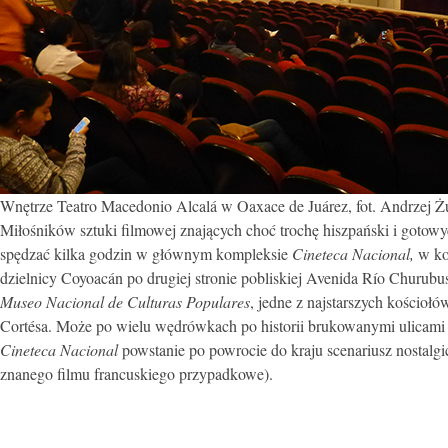
Wnętrze Teatro Macedonio Alcalá w Oaxace de Juárez, fot. Andrzej Ż
Miłośników sztuki filmowej znających choć trochę hiszpański i gotowy
spędzać kilka godzin w głównym kompleksie
Cineteca Nacional,
w ko
dzielnicy Coyoacán po drugiej stronie pobliskiej Avenida Río Churub
Museo Nacional de Culturas Populares
, jedne z najstarszych kościołów
Cortésa. Może po wielu wędrówkach po historii brukowanymi ulicami i
Cineteca Nacional
powstanie po powrocie do kraju scenariusz nostal
znanego filmu francuskiego przypadkowe).