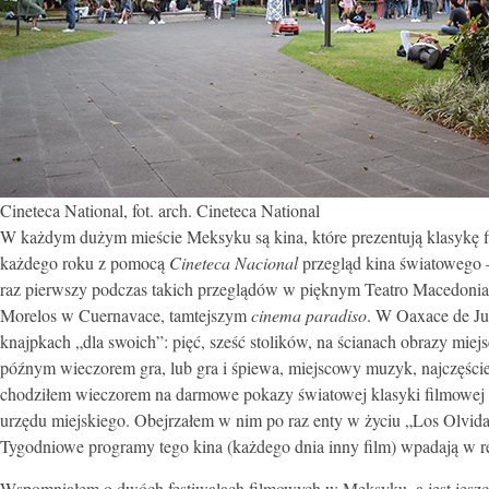
Cineteca National, fot. arch. Cineteca National
W każdym dużym mieście Meksyku są kina, które
prezentują
klasykę 
każdego roku z pomocą
Cineteca Nacional
przegląd kina światowego
raz pierwszy podczas takich przeglądów w pięknym Teatro Macedonia
Morelos w Cuernavace, tamtejszym
cinema paradiso
. W Oaxace de Ju
knajpkach „dla swoich”: pięć, sześć stolików, na ścianach obrazy mie
późnym wieczorem gra, lub gra i śpiewa, miejscowy muzyk, najczęściej
chodziłem wieczorem na darmowe pokazy światowej klasyki filmowej (r
urzędu miejskiego. Obejrzałem w nim po raz enty w życiu „Los Olvida
Tygodniowe programy tego kina (każdego dnia inny film) wpadają w ręce
Wspomniałem o dwóch festiwalach filmowych w Meksyku, a jest jeszc