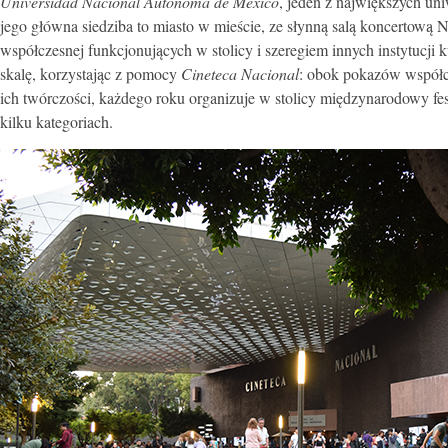
Universidad Nacional Autónoma de México
, jeden z największych un
jego główna siedziba to miasto w mieście, ze słynną salą koncertową 
współczesnej funkcjonujących w stolicy i szeregiem innych instytucji 
skalę, korzystając z pomocy
Cineteca Nacional
: obok pokazów współcz
ich twórczości, każdego roku organizuje w stolicy międzynarodowy
kilku kategoriach.