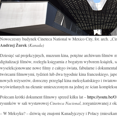
Nowoczesny budynek Cineteca National w Mexico City, fot. arch. „Cin
Andrzej Żurek
(Kanada)
Dziesięć sal projekcyjnych, muzeum kina, potężne archiwum filmów m
digitalizacji filmów, rozległa księgarnia z bogatym wyborem książek, s
wyselekcjonowane nowe filmy z całego świata, fabularne i dokumentaln
twórcami filmowymi, tydzień lub dwa tygodnie kina francuskiego, japo
nowych reżyserów, doroczny przegląd kina meksykańskiego i światow
wyświetlanych na ekranie umieszczonym na jednej ze ścian kompleksu 
Polecam krótki dokument filmowy sprzed kilku lat –
https://youtu.b
rysunków w sali wystawowej
Cineteca Nacional
, zorganizowanej z ok
– W Meksyku? – dziwią się znajomi Kanadyjczycy i Polacy (mieszka