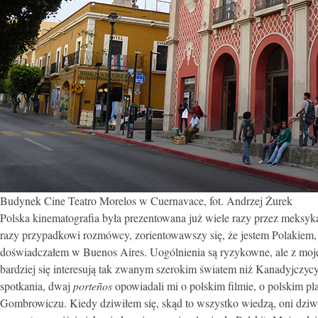
Budynek Cine Teatro Morelos w Cuernavace, fot. Andrzej Żurek
Polska kinematografia była prezentowana już wiele razy przez meksyk
razy przypadkowi rozmówcy, zorientowawszy się, że jestem Polakiem
doświadczałem w Buenos Aires. Uogólnienia są ryzykowne, ale z moje
bardziej się interesują tak zwanym szerokim światem niż Kanadyjczyc
spotkania, dwaj
porteños
opowiadali mi o polskim filmie, o polskim pla
Gombrowiczu. Kiedy dziwiłem się, skąd to wszystko wiedzą, oni dziwili