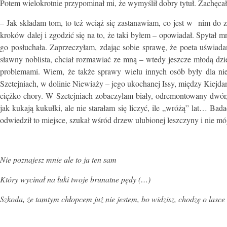
Potem wielokrotnie przypominał mi, że wymyślił dobry tytuł. Zachęca
– Jak składam tom, to też wciąż się zastanawiam, co jest w nim do zo
kroków dalej i zgodzić się na to, że taki byłem – opowiadał. Spytał m
go posłuchała. Zaprzeczyłam, zdając sobie sprawę, że poeta uświada
sławny noblista, chciał rozmawiać ze mną – wtedy jeszcze młodą dzi
problemami. Wiem, że także sprawy wielu innych osób były dla nie
Szetejniach, w dolinie Niewiaży – jego ukochanej Issy, między Kiej
ciężko chory. W Szetejniach zobaczyłam biały, odremontowany dwór
jak kukają kukułki, ale nie starałam się liczyć, ile „wróżą” lat… Bad
odwiedził to miejsce, szukał wśród drzew ulubionej leszczyny i nie mó
Nie poznajesz mnie ale to ja ten sam
Który wycinał na łuki twoje brunatne pędy (…)
Szkoda, że tamtym chłopcem już nie jestem, bo widzisz, chodzę o lasce