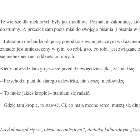
Te wiersze dla niektórych były jak modlitwa. Poznałam zakonnicę, któr
do trumny. A przecież sam poeta miał do swojego pisania (i pisania w o
– Literatura nie bardzo daje się pogodzić z ewangelicznym wskazani
zanadto jest umieszczony w tym, co robi, a to, co robi, jest związan
się niebezpieczne, oddziela od innych.
Kiedy odwiedziłam go jeszcze przed dziewięćdziesiątką, zaśmiał się:
– Przychodzi pani do starego człowieka, nie słyszę, niedowidzę.
– To może jakieś krople?– starałam się radzić.
– Gdzie tam krople, to starość. Ci, co mają mocne serce, muszą się dł
Artykuł ukazał się w „Liście oceanicznym”, dodatku kulturalnym „Gaze