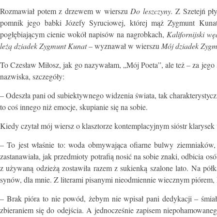
Rozmawiał potem z drzewem w wierszu
Do leszczyny.
Z Szetejń pły
pomnik jego babki Józefy Syruciowej, której mąż Zygmunt Kuna
pogłębiającym cienie wokół napisów na nagrobkach,
Kalifornijski w
leżą dziadek Zygmunt Kunat
– wyznawał w wierszu
Mój dziadek Zygm
To Czesław Miłosz, jak go nazywałam, „Mój Poeta”, ale też – za jego
nazwiska, szczegóły:
– Odeszła pani od subiektywnego widzenia świata, tak charakterystycz
to coś innego niż emocje, skupianie się na sobie.
Kiedy czytał mój wiersz o klasztorze kontemplacyjnym sióstr klarysek 
– To jest właśnie to: woda obmywająca ofiarne bulwy ziemniaków, 
zastanawiała, jak przedmioty potrafią nosić na sobie znaki, odbicia os
z używaną odzieżą zostawiła razem z sukienką szalone lato. Na półk
synów, dla mnie. Z literami pisanymi nieodmiennie wiecznym piórem, 
– Brak pióra to nie powód, żebym nie wpisał pani dedykacji – śmia
zbieraniem się do odejścia. A jednocześnie zapisem niepohamowanego