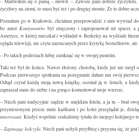
– Martwiłem się o panią – mówił. – Zawsze pani dobrze życzyłem, my
życzliwy na ziemi, to musi być też i po drugiej stronie. Że te dobre uc
Poznałam go w Krakowie, chciałam przeprowadzić z nim wywiad do „G
bo autor
Kontynentów
był zmęczony i zaproponował mi spacer, a 
Ameryce, w której mieszkał i wykładał w Berkeley na wydziale liter
ogląda telewizji, nie czyta narzucanych przez krytykę bestsellerów, ale 
– Po takich podróżach lubię zamknąć się w swojej pustelni.
Taki też był do końca. Nawet złożony chorobą, kiedy już nie mógł sam 
Podczas pierwszego spotkania na pożegnanie dałam mu swój pierwszy t
Odtąd czytał każdą moją nową książkę, oceniał ją w listach, a kied
zapraszał mnie do siebie i na gorąco komentował moje wiersze.
– Niech pani tradycyjnie siądzie w miękkim fotelu, a ja tu – brał sw
przyniesionymi przeze mnie kartkami i po kolei przeglądał je, dzie
interessant.
Kiedyś wspólnie szukaliśmy tytułu do mojego kolejnego tomi
–
Zapinając kolczyki.
Niech pani uchyli przyłbicę i przyzna się, że jest 