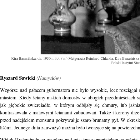
Kira Banasińska, ok. 1930 r., fot. (w:) Małgorzata Reinhard-Chlanda, Kira Banasińsk
Polski Instytut St
Ryszard Sawicki
(Namysłów)
Wzgórze nad pałacem gubernatora nie było wysokie, lecz rozciągał s
miastem. Kiedy ściany niskich domostw w ubogich przedmieściach sąsia
jak głębokie zwierciadło, w którym odbijały się chmury, lub jaśn
kontrastowała z matowymi ścianami zabudowań. Także i korony drzew
przed nadejściem monsunu pokrywał je szaro-brunatny pył. W okresie, 
liśćmi. Jednego dnia zauważyć można było tworzące się na powierzchni 
Widok Hydarabadu ze wzgórza nad miastem zapamiętałem wyraźnie, c