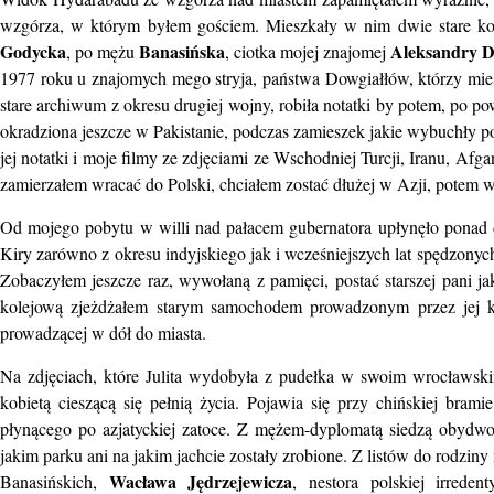
wzgórza, w którym byłem gościem. Mieszkały w nim dwie stare kobi
Godycka
Banasińska
Aleksandry D
, po mężu
, ciotka mojej znajomej
1977 roku u znajomych mego stryja, państwa Dowgiałłów, którzy mies
stare archiwum z okresu drugiej wojny, robiła notatki by potem, po 
okradziona jeszcze w Pakistanie, podczas zamieszek jakie wybuchły p
jej notatki i moje filmy ze zdjęciami ze Wschodniej Turcji, Iranu, Afg
zamierzałem wracać do Polski, chciałem zostać dłużej w Azji, potem wy
Od mojego pobytu w willi nad pałacem gubernatora upłynęło ponad 
Kiry zarówno z okresu indyjskiego jak i wcześniejszych lat spędzonych 
Zobaczyłem jeszcze raz, wywołaną z pamięci, postać starszej pani 
kolejową zjeżdżałem starym samochodem prowadzonym przez jej kie
prowadzącej w dół do miasta.
Na zdjęciach, które Julita wydobyła z pudełka w swoim wrocławskim
kobietą cieszącą się pełnią życia. Pojawia się przy chińskiej bra
płynącego po azjatyckiej zatoce. Z mężem-dyplomatą siedzą obydwo
jakim parku ani na jakim jachcie zostały zrobione. Z listów do rodzin
Wacława Jędrzejewicza
Banasińskich,
, nestora polskiej irreden