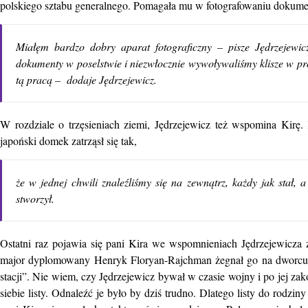
polskiego sztabu generalnego. Pomagała mu w fotografowaniu dokume
Miałęm bardzo dobry aparat fotograficzny – pisze Jędrzejewic
dokumenty w poselstwie i niezwłocznie wywoływaliśmy klisze w p
tą pracą – dodaje Jędrzejewicz.
W rozdziale o trzęsieniach ziemi, Jędrzejewicz też wspomina Kirę
japoński domek zatrząsł się tak,
że w jednej chwili znaleźliśmy się na zewnątrz, każdy jak stał,
stworzył.
Ostatni raz pojawia się pani Kira we wspomnieniach Jędrzejewicza
major dyplomowany Henryk Floryan-Rajchman żegnał go na dworcu w
stacji”. Nie wiem, czy Jędrzejewicz bywał w czasie wojny i po jej z
siebie listy. Odnaleźć je było by dziś trudno. Dlatego listy do rodzi