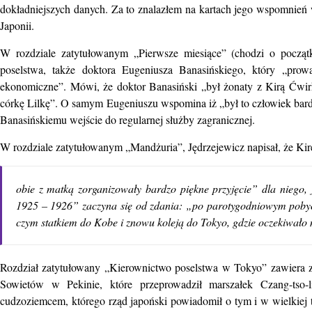
dokładniejszych danych. Za to znalazłem na kartach jego wspomnień wi
Japonii.
W rozdziale zatytułowanym „Pierwsze miesiące” (chodzi o począ
poselstwa, także doktora Eugeniusza Banasińskiego, który „prow
ekonomiczne”. Mówi, że doktor Banasiński „był żonaty z Kirą Ćwirk
córkę Lilkę”. O samym Eugeniuszu wspomina iż „był to człowiek bardzo 
Banasińskiemu wejście do regularnej służby zagranicznej.
W rozdziale zatytułowanym „Mandżuria”, Jędrzejewicz napisał, że Kir
obie z matką zorganizowały bardzo piękne przyjęcie” dla niego,
1925 – 1926” zaczyna się od zdania: „po parotygodniowym pobyci
czym statkiem do Kobe i znowu koleją do Tokyo, gdzie oczekiwało 
Rozdział zatytułowany „Kierownictwo poselstwa w Tokyo” zawiera 
Sowietów w Pekinie, które przeprowadził marszałek Czang-tso-
cudzoziemcem, którego rząd japoński powiadomił o tym i w wielkiej t