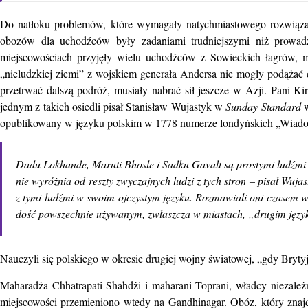
Do natłoku problemów, które wymagały natychmiastowego rozwiązan
obozów dla uchodźców były zadaniami trudniejszymi niż prowadz
miejscowościach przyjęły wielu uchodźców z Sowieckich łagrów, m
„nieludzkiej ziemi” z wojskiem generała Andersa nie mogły podąża
przetrwać dalszą podróż, musiały nabrać sił jeszcze w Azji. Pani Ki
jednym z takich osiedli pisał Stanisław Wujastyk w
Sunday Standard
w
opublikowany w języku polskim w 1778 numerze londyńskich „Wiadom
Dadu Lokhande, Maruti Bhosle i Sadku Gavalt są prostymi ludźmi z
nie wyróżnia od reszty zwyczajnych ludzi z tych stron – pisał Wuja
z tymi ludźmi w swoim ojczystym języku. Rozmawiali oni czasem w j
dość powszechnie używanym, zwłaszcza w miastach, „drugim języ
Nauczyli się polskiego w okresie drugiej wojny światowej, „gdy Brytyj
Maharadża Chhatrapati Shahdżi i maharani Toprani, władcy niezal
miejscowości przemieniono wtedy na Gandhinagar. Obóz, który znajdow