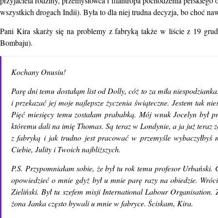
przyjaciela rodziny, przemysłowca i filantropa pochodzenia perskieg
wszystkich drogach Indii). Była to dla niej trudna decyzja, bo choć na
Pani Kira skarży się na problemy z fabryką także w liście z 19 gru
Bombaju).
Kochany Onusiu!
Parę dni temu dostałąm list od Dolly, cóż to za miła niespodzianka
i przekazać jej moje najlepsze życzenia świąteczne. Jestem tak n
Pięć miesięcy temu zostałam prababką. Mój wnuk Jocelyn był prze
któremu dali na imię Thomas. Są teraz w Londynie, a ja już teraz
z fabryką i jak trudno jest pracować w przemyśle wybaczyłbyś m
Ciebie, Julity i Twoich najbliższych.
P.S. Przypomniałam sobie, że był tu rok temu profesor Urbański. C
opowiedzieć o mnie gdyż był u mnie parę razy na obiedzie. Wróc
Zieliński. Był tu szefem misji International Labour Organisation
żona Janka często bywali u mnie w fabryce. Ściskam, Kira.