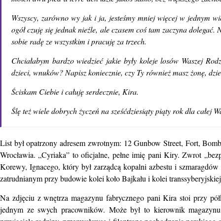
Wszyscy, zarówno wy jak i ja, jesteśmy mniej więcej w jednym wi
ogół czuję się jednak nieźle, ale czasem coś tam zaczyna dolegać. 
sobie radę ze wszystkim i pracuję za trzech.
Chciałabym bardzo wiedzieć jakie były koleje losów Waszej Rod
dzieci, wnuków? Napisz koniecznie, czy Ty również masz żonę, dzie
Ściskam Ciebie i całuję serdecznie, Kira.
Ślę też wiele dobrych życzeń na sześćdziesiąty piąty rok dla całej W
List był opatrzony adresem zwrotnym: 12 Gunbow Street, Fort, Bomba
Wrocławia. „Cyriaka” to oficjalne, pełne imię pani Kiry. Zwrot „b
Korewy, Ignacego, który był zarządcą kopalni azbestu i szmaragdów
zatrudnianym przy budowie kolei koło Bajkału i kolei transsyberyjskie
Na zdjęciu z wnętrza magazynu fabrycznego pani Kira stoi przy pó
jednym ze swych pracowników. Może był to kierownik magazynu, 