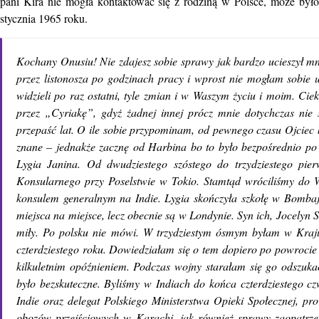
pani Kira nie mogła kontaktować się z rodziną w Polsce, może było
stycznia 1965 roku.
Kochany Onusiu! Nie zdajesz sobie sprawy jak bardzo ucieszył mni
przez listonosza po godzinach pracy i wprost nie mogłam sobie up
widzieli po raz ostatni, tyle zmian i w Waszym życiu i moim. Cie
przez „Cyriakę”, gdyż żadnej innej prócz mnie dotychczas nie
przepaść lat. O ile sobie przypominam, od pewnego czasu Ojciec 
znane – jednakże zacznę od Harbina bo to było bezpośrednio po
Lygia Janina. Od dwudziestego szóstego do trzydziestego pie
Konsularnego przy Poselstwie w Tokio. Stamtąd wróciliśmy do 
konsulem generalnym na Indie. Lygia skończyła szkołę w Bombaju
miejsca na miejsce, lecz obecnie są w Londynie. Syn ich, Jocelyn 
miły. Po polsku nie mówi. W trzydziestym ósmym byłam w Kraju
czterdziestego roku. Dowiedziałam się o tem dopiero po powrocie d
kilkuletnim opóźnieniem. Podczas wojny starałam się go odszukać
było bezskuteczne. Byliśmy w Indiach do końca czterdziestego c
Indie oraz delegat Polskiego Ministerstwa Opieki Społecznej, p
obozów przejściowych w Karachi, jak również sprawy zaopatrzen