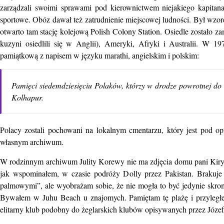
zarządzali swoimi sprawami pod kierownictwem niejakiego kapitana
sportowe. Obóz dawał też zatrudnienie miejscowej ludności. Był wzorem
otwarto tam stację kolejową Polish Colony Station. Osiedle zostało z
kuzyni osiedlili się w Anglii), Ameryki, Afryki i Australii. W 
pamiątkową z napisem w języku marathi, angielskim i polskim:
Pamięci siedemdziesięciu Polaków, którzy w drodze powrotnej do
Kolhapur.
Polacy zostali pochowani na lokalnym cmentarzu, który jest pod op
własnym archiwum.
W rodzinnym archiwum Julity Korewy nie ma zdjęcia domu pani Kiry 
jak wspominałem, w czasie podróży Dolly przez Pakistan. Brakuje
palmowymi”, ale wyobrażam sobie, że nie mogła to być jedynie skr
Bywałem w Juhu Beach u znajomych. Pamiętam tę plażę i przyległe
elitarny klub podobny do żeglarskich klubów opisywanych przez Józ