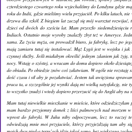
czterdziestego czwartego roku wyjechaliśmy do Londynu gdzie mąż 
roku do Indii, gdzie mieliśmy wielu przyjaciół. Po kilku latach,
drzewa dla szkół. Z biegiem lat zaczął się mój warsztat rozwija
dzieci od dwóch do sześciu lat. Mam przeszło siedemdziesięciu 
Indiach. Ostatnio moje wyroby znalazły zbyt też w Ameryce. Jedn
sama. Za życia męża, on prowadził biuro, ja fabrykę, lecz po jeg
mają zamiaru tutaj się instalować. Mąż Lygii jest w wojsku i ja
czynnej służby. Jeśli miałabym określić jednym zdaniem jak żyję,
nocy. Wstaję o szóstej, a wracam do domu dopiero około dziesiątej
do obiadu. Po obiedzie znów coś załatwiam. W ogóle nie rozstaję si
dość czasu i sił aby je pozałatwiać. Jestem tak uwięziona sprawa
praca ta, a szczególnie jej wyniki dają mi wielką satysfakcję, nie
to wszystko znudzi i wtedy dopiero przerzucić się do Anglii aby na s
Mam tutaj niewielkie mieszkanie w mieście, które odziedziczyła
mam bardzo przyjemny domek z liści palmowych nad morzem w J
wprost do fabryki. W Juhu niby odpoczywam, lecz to raczej teo
odwiedzają mnie moi przyjaciele, którzy przyjeżdżają tam aby
moich dwu pied-a terre’ach idzie jakoś samo, bez większego zacho