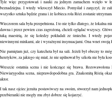
Tyle więc przygotowań i nauki za jednym zamachem wzięło w łeb,
beznadziejna. I wtedy wkroczył Miecio. Pomyślał i zaręczył, że za
wszystko sztuka będzie grana i że kobieca rola Rózi zostanie utrzyman
Wieczorem sala była przepełniona. I to nie tylko dlatego, że lokalna m
dawna i przez pewien czas zagrożoną, chcieli oglądać wszyscy. Główn
taką maestrią, że się koledzy pokładali ze śmiechu. I wtedy poja
niewinnymi minkami, ale i wyraźnymi insynuacjami. Ona wnet swoją ko
Nie pamiętam już, czy katecheta był na sali. Jeżeli był obecny to mó
heretyków, za jakiego się miał, że nie upilnował by szkoła nie była koe
Wreszcie ostatnia scena i nie kończące się brawa. Rozswawolona R
Niewiarygodna scena, nieprawdopodobna gra. Znakomitą Rózią okazał
aktor.
I tak nasz ojciec jezuita postawiwszy na swoim, stworzył nam jednopłc
przebieranki nie mogły mu zbyt dobrze
się kojarzyć.