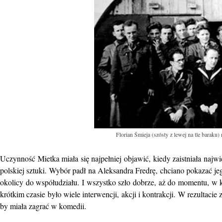
Florian Śmieja (szósty z lewej na tle baraku)
Uczynność Mietka miała się najpełniej objawić, kiedy zaistniała najw
polskiej sztuki. Wybór padł na Aleksandra Fredrę, chciano pokazać j
okolicy do współudziału. I wszystko szło dobrze, aż do momentu, w k
krótkim czasie było wiele interwencji, akcji i kontrakcji. W rezultac
by miała zagrać w komedii.