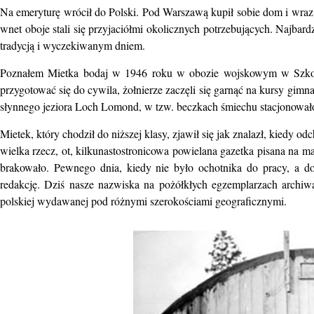
Na emeryturę wrócił do Polski. Pod Warszawą kupił sobie dom i wraz 
wnet oboje stali się przyjaciółmi okolicznych potrzebujących. Najbardzi
tradycją i wyczekiwanym dniem.
Poznałem Mietka bodaj w 1946 roku w obozie wojskowym w Szkocji
przygotować się do cywila, żołnierze zaczęli się garnąć na kursy
gimna
słynnego jeziora Loch Lomond, w tzw. beczkach śmiechu stacjonowało
Mietek, który chodził do niższej klasy, zjawił się jak znalazł, kiedy
wielka rzecz, ot, kilkunastostronicowa powielana gazetka pisana na m
brakowało. Pewnego dnia, kiedy nie było ochotnika do pracy, a do 
redakcję. Dziś nasze nazwiska na pożółkłych egzemplarzach archiw
polskiej wydawanej pod różnymi szerokościami geograficznymi.