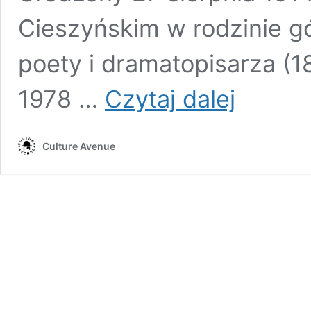
Cieszyńskim w rodzinie gó
poety i dramatopisarza (18
Funkcje
1978 …
Czytaj dalej
pieśni
ludowych
w utworach
Culture Avenue
Pawła
Łyska.
Część
I.