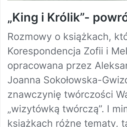
„King i Królik”- pow
Rozmowy o książkach, któr
Korespondencja Zofii i M
opracowana przez Aleksa
Joanna Sokołowska-Gwizd
znawczynię twórczości Wań
„wizytówką twórczą”. I m
książkach różne tematy, ta