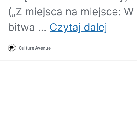
(„Z miejsca na miejsce: W
„King
bitwa …
Czytaj dalej
i Królik”-
powrót
Melchiora
Culture Avenue
Wańkowicza