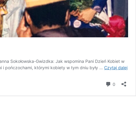
oanna Sokołowska-Gwizdka: Jak wspomina Pani Dzień Kobiet w
Kobi
ami i pończochami, którymi kobiety w tym dniu były …
Czytaj dalej
któr
insp
komentar
0