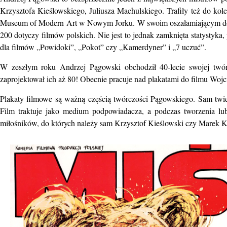
Krzysztofa Kieślowskiego, Juliusza Machulskiego. Trafiły też do k
Museum of Modern Art w Nowym Jorku. W swoim oszałamiającym doro
200 dotyczy filmów polskich. Nie jest to jednak zamknięta statystyka,
dla filmów „Powidoki”, „Pokot” czy „Kamerdyner” i „7 uczuć”.
W zeszłym roku Andrzej Pągowski obchodził 40-lecie swojej twórc
zaprojektował ich aż 80! Obecnie pracuje nad plakatami do filmu Wojc
Plakaty filmowe są ważną częścią twórczości Pągowskiego. Sam twier
Film traktuje jako medium podpowiadacza, a podczas tworzenia lub
miłośników, do których należy sam Krzysztof Kieślowski czy Marek K