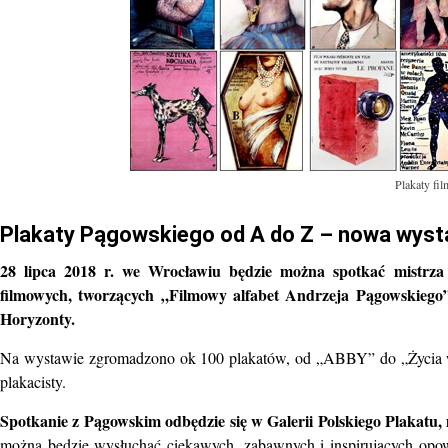
Plakaty fi
Plakaty Pągowskiego od A do Z – nowa wys
28 lipca 2018 r. we Wrocławiu będzie można spotkać mistrza
filmowych, tworzących „Filmowy alfabet Andrzeja Pągowskiego”
Horyzonty.
Na wystawie zgromadzono ok 100 plakatów, od „ABBY” do „Życia wew
plakacisty.
Spotkanie z Pągowskim odbędzie się w Galerii Polskiego Plakatu, 
można będzie wysłuchać ciekawych, zabawnych i inspirujących opowi