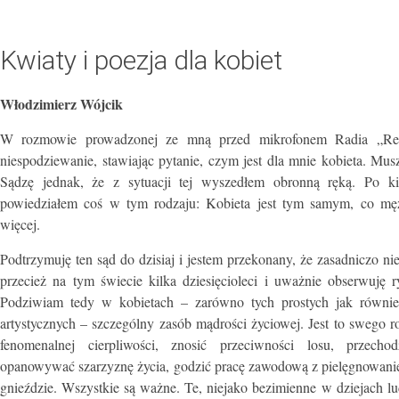
Kwiaty i poezja dla kobiet
Włodzimierz Wójcik
W rozmowie prowadzonej ze mną przed mikrofonem Radia „Rezo
niespodziewanie, stawiając pytanie, czym jest dla mnie kobieta. Mus
Sądzę jednak, że z sytuacji tej wyszedłem obronną ręką. Po k
powiedziałem coś w tym rodzaju: Kobieta jest tym samym, co męż
więcej.
Podtrzymuję ten sąd do dzisiaj i jestem przekonany, że zasadniczo nie
przecież na tym świecie kilka dziesięcioleci i uważnie obserwuję r
Podziwiam tedy w kobietach – zarówno tych prostych jak również 
artystycznych – szczególny zasób mądrości życiowej. Jest to swego ro
fenomenalnej cierpliwości, znosić przeciwności losu, przecho
opanowywać szarzyznę życia, godzić pracę zawodową z pielęgnowa
gnieździe. Wszystkie są ważne. Te, niejako bezimienne w dziejach ludz