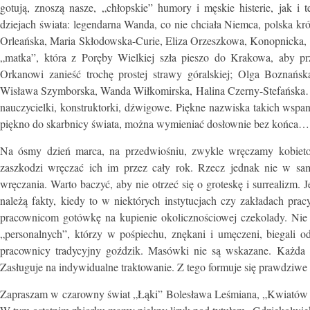
gotują, znoszą nasze, „chłopskie” humory i męskie histerie, jak i 
dziejach świata: legendarna Wanda, co nie chciała Niemca, polska k
Orleańska, Maria Skłodowska-Curie, Eliza Orzeszkowa, Konopnicka
„matka”, która z Poręby Wielkiej szła pieszo do Krakowa, aby p
Orkanowi zanieść trochę prostej strawy góralskiej; Olga Boznańsk
Wisława Szymborska, Wanda Wiłkomirska, Halina Czerny-Stefańska… L
nauczycielki, konstruktorki, dźwigowe. Piękne nazwiska takich wspani
piękno do skarbnicy świata, można wymieniać dosłownie bez końca…
Na ósmy dzień marca, na przedwiośniu, zwykle wręczamy kobiet
zaszkodzi wręczać ich im przez cały rok. Rzecz jednak nie w sa
wręczania. Warto baczyć, aby nie otrzeć się o groteskę i surrealizm. 
należą fakty, kiedy to w niektórych instytucjach czy zakładach p
pracownicom gotówkę na kupienie okolicznościowej czekolady. Ni
„personalnych”, którzy w pośpiechu, znękani i umęczeni, biegali o
pracownicy tradycyjny goździk. Masówki nie są wskazane. Każda k
Zasługuje na indywidualne traktowanie. Z tego formuje się prawdziwe 
Zapraszam w czarowny świat „Łąki” Bolesława Leśmiana, „Kwiatów 