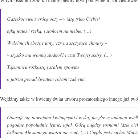
W tym ostatnim zbiorku mamy piękny liryk pod tytułem „Gdziekolwiek
Gdziekolwiek zwrócę oczy – widzę tylko Ciebie!
łąką jesteś i rzeką, i słońcem na niebie. (…)
W dolinach zbożne łany, czy na szczytach chmury –
wszystko ma wonną słodkość i czar Twojej skóry. (…)
Tajemnica rozkoszą i szałem spowita
o jutrzni ponad światem różami zakwita.
Wejdźmy także w kwietny świat utworu prozatorskiego innego już twó
Opasuję się powojami kwitnącymi i wyką, na głowę uplatam wielki,
pogodne popołudnie letnie, upał. Górą między sosnami idzie cichy
listkami. Ale samego wiatru nie czuć. (…) Ciepło jest i cicho. Ma