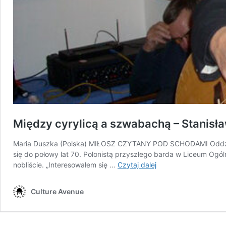
Między cyrylicą a szwabachą – Stanisła
Maria Duszka (Polska) MIŁOSZ CZYTANY POD SCHODAMI Oddzielny
się do połowy lat 70. Polonistą przyszłego barda w Liceum Ogól
Między
nobliście. „Interesowałem się …
Czytaj dalej
cyrylicą
a szwabachą
Culture Avenue
–
Stanisław
Klawe