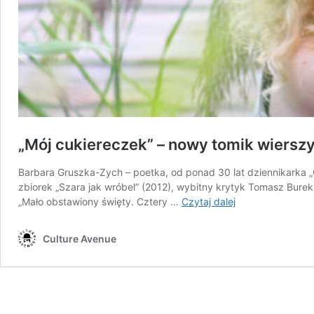
„Mój cukiereczek” – nowy tomik wiersz
Barbara Gruszka-Zych – poetka, od ponad 30 lat dziennikarka „
zbiorek „Szara jak wróbel” (2012), wybitny krytyk Tomasz Burek
„Mój cukiereczek
„Mało obstawiony święty. Cztery …
Czytaj dalej
–
nowy
Culture Avenue
tomik
wierszy
Barbary
Gruszki-
Zych