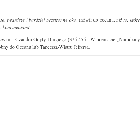
ze, twardsze i bardziej bezstronne oko
, mówił do oceanu,
niż to, któr
 z kontynentami
.
 panowania Czandra-Gupty Drugiego (375-455). W poemacie „Narodziny
dobny do Oceanu lub Tancerza-Wiatru Jeffersa.