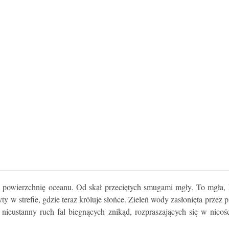
 powierzchnię oceanu. Od skał przeciętych smugami mgły. To mgła, k
ty w strefie, gdzie teraz króluje słońce. Zieleń wody zasłonięta przez p
I nieustanny ruch fal biegnących znikąd, rozpraszających się w nic