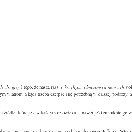
do drugiej
. I tego, że nasza rasa,
o kruchych, obnażonych nerwach
stoi
 wiatrom. Skądś trzeba czerpać siłę potrzebną w dalszej podróży, a
ym źródle, które jest w każdym człowieku… nawet jeśli zabraknie go w
adał w tony bardziej dramatyczne, podobne do tonów Jeffersa. Wtedy