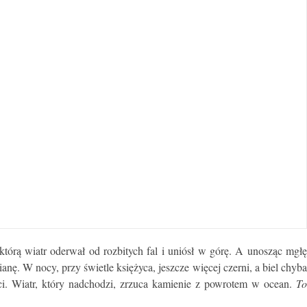
tórą wiatr oderwał od rozbitych fal i uniósł w górę. A unosząc mgłę
ianę. W nocy, przy świetle księżyca, jeszcze więcej czerni, a biel chyba
ości. Wiatr, który nadchodzi, zrzuca kamienie z powrotem w ocean.
To