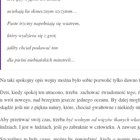
uciekają ku słonecznym szczytom…
Puste trzciny napełniają się wiatrem,
który wydziera się z grot,
jakby chciał podawać ton
dla pieśni niebiańskich minstreli…
Na taki spokojny opis wojny można było sobie pozwolić tylko dawno 
Dziś, kiedy spokój ten utracono, trzeba zachować świadomość tego, że
u wrót nowego, nad brzegiem jeszcze jednego oceanu. By dalej mogła
skądże jeśli nie z piękna natury, które, chociaż gwałtowne i niekied
Aby przetrwać swój czas, trzeba
być wolnym od więzów tkanych włas
ludziach. I jest w ludziach, jeśli go zabraknie w człowieku. A zawsze j
Szczęśliwe to były czasy, można by powiedzieć, kiedy o wojnie pisa