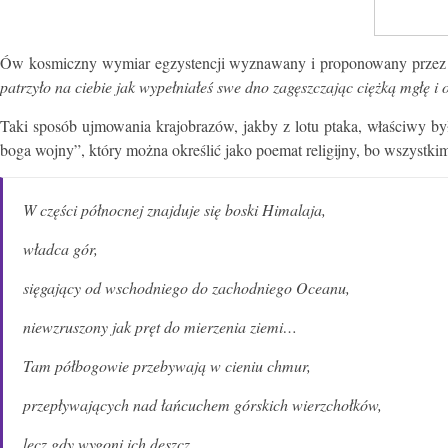
Ów kosmiczny wymiar egzystencji wyznawany i proponowany przez Je
patrzyło na ciebie jak wypełniałeś swe dno zagęszczając ciężką mgłę i 
Taki sposób ujmowania krajobrazów, jakby z lotu ptaka, właściwy b
boga wojny”, który można określić jako poemat religijny, bo wszystki
W części północnej znajduje się boski Himalaja,
władca gór,
sięgający od wschodniego do zachodniego Oceanu,
niewzruszony jak pręt do mierzenia ziemi…
Tam półbogowie przebywają w cieniu chmur,
przepływających nad łańcuchem górskich wierzchołków,
lecz gdy wygoni ich deszcz,