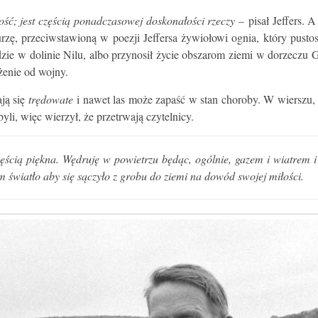
łość; jest częścią ponadczasowej doskonałości rzeczy –
pisał Jeffers. A
. Burzę, przeciwstawioną w poezji Jeffersa żywiołowi ognia, który pu
zie w dolinie Nilu, albo przynosił życie obszarom ziemi w dorzeczu G
żenie od wojny.
ją się
trędowate
i nawet las może zapaść w stan choroby. W wierszu, 
li, więc wierzył, że przetrwają czytelnicy.
ścią piękna. Wędruję w powietrzu będąc, ogólnie, gazem i wiatrem i 
 światło aby się sączyło z grobu do ziemi na dowód swojej miłości.