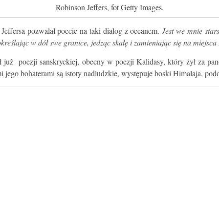
Robinson Jeffers, fot Getty Images.
ffersa pozwalał poecie na taki dialog z oceanem.
Jest we mnie stars
określając w dół swe granice, jedząc skałę i zamieniając się na miejsca
ył już poezji sanskryckiej, obecny w poezji Kalidasy, który żył za
mi jego bohaterami są istoty nadludzkie, występuje boski Himalaja, po