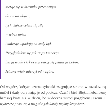
tocząc się w kierunku przeciwnym
do ruchu słońca,
tych, którzy celebrują siłę
w wirze tańca
i tańcząc wpadają na stały ląd.
Przyglądałem się jak stopy tancerza
burzą wodę i jak ocean burzy się pianą za Lobos;
żelazny wiatr uderzył od wzgórz.
Od wzgórz, których czarne sylwetki zstępujące stromo w roziskrzoną
uniósł i skały odrywając je od podłoża. Czerń i biel. Błękit nieba rozmy
bardziej biała niż w dzień, bo widoczna wśród pogłębionej czerni. 
wybrzeże prosi się o tragedię jak każdy piękny krajobraz.