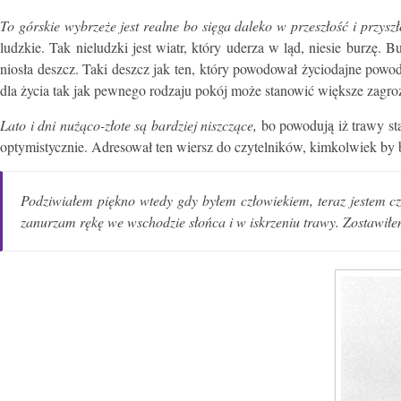
To górskie wybrzeże jest realne bo sięga daleko w przeszłość i przysz
ludzkie. Tak nieludzki jest wiatr, który uderza w ląd, niesie burzę
niosła deszcz. Taki deszcz jak ten, który powodował życiodajne powod
dla życia tak jak pewnego rodzaju pokój może stanowić większe zagro
Lato i dni nużąco-złote są bardziej niszczące,
bo powodują iż trawy sta
optymistycznie. Adresował ten wiersz do czytelników, kimkolwiek by by
Podziwiałem piękno wtedy gdy byłem człowiekiem, teraz jestem czę
zanurzam rękę we wschodzie słońca i w iskrzeniu trawy. Zostawiłem