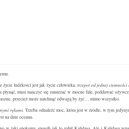
temu.
 życie ludzkości jest jak życie człowieka,
trzepot od jednej ciemności 
 płynąć, musi nauczyć się zanurzać w mocne fale, poddawać ożywczym
y straszne, przecież może natchnąć odwagą by żyć… mimo wszystko.
nymi rękami
. Trzeba odnaleźć moc, która jest w źródle, w tym jedyn
est na dnie oceanu.
no w taki spokojny sposób jak to robił Kalidasa. Ale i Kalidasa wp