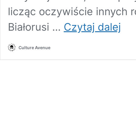
licząc oczywiście innych r
Nie ma 
Białorusi …
Czytaj dalej
wieczn
na tej z
Culture Avenue