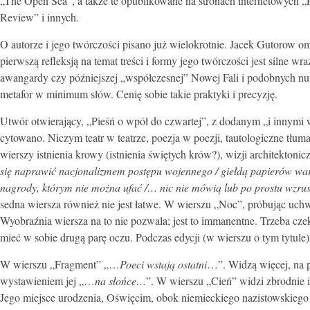
„The Open Sea”, a także te opublikowane na stronach internetowych 
Review” i innych.
O autorze i jego twórczości pisano już wielokrotnie. Jacek Gutoro
pierwszą refleksją na temat treści i formy jego twórczości jest silne 
awangardy czy późniejszej „współczesnej” Nowej Fali i podobnych nu
metafor w minimum słów. Cenię sobie takie praktyki i precyzję.
Utwór otwierający, „Pieśń o wpół do czwartej”, z dodanym „i innymi 
cytowano. Niczym teatr w teatrze, poezja w poezji, tautologiczne tłu
wierszy istnienia krowy (istnienia świętych krów?), wizji architektoni
się naprawić nacjonalizmem
postępu wojennego / giełdą papierów wa
nagrody, którym nie można ufać /… nic nie mówią lub po prostu wzr
sedna wiersza również nie jest łatwe. W wierszu „Noc”, próbując uchw
Wyobraźnia wiersza na to nie pozwala; jest to immanentne. Trzeba cz
mieć w sobie drugą parę oczu. Podczas edycji (w wierszu o tym tytule)
W wierszu „Fragment” „…
Poeci wstają ostatni
…”. Widzą więcej, na 
wystawieniem jej „…
na słońce…
”. W wierszu „Cień” widzi zbrodnie i
Jego miejsce urodzenia, Oświęcim, obok niemieckiego nazistowskiego