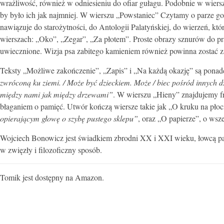
wrażliwość, również w odniesieniu do ofiar gułagu. Podobnie w wiers
by było ich jak najmniej. W wierszu „Powstaniec” Czytamy o parze goł
nawiązuje do starożytności, do Antologii Palatyńskiej, do wierzeń, k
wierszach: „Oko”, „Zegar”, „Za płotem”. Proste obrazy sznurów do pra
uwiecznione. Wizja psa zabitego kamieniem również powinna zostać 
Teksty „Możliwe zakończenie”, „Zapis” i „Na każdą okazję” są pon
zwróconą ku ziemi. / Może być dzieckiem. Może / biec pośród innych 
między nami jak między drzewami”
. W wierszu „Hieny” znajdujemy 
błaganiem o pamięć. Utwór kończą wiersze takie jak „O kruku na płoci
opierającym głowę o szybę pustego sklepu”
, oraz „O papierze”, o wsz
Wojciech Bonowicz jest świadkiem zbrodni XX i XXI wieku, łowcą p
w zwięzły i filozoficzny sposób.
Tomik jest dostępny na Amazon.