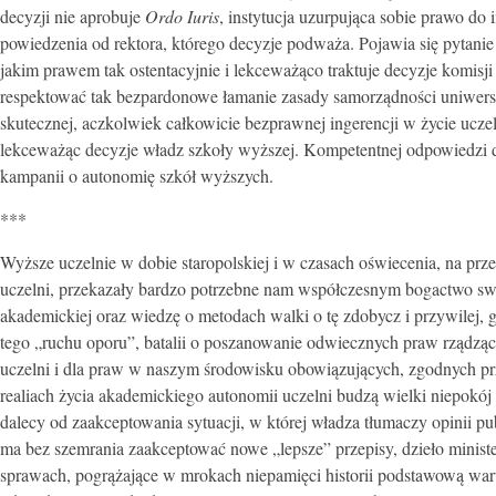
decyzji nie aprobuje
Ordo Iuris
, instytucja uzurpująca sobie prawo do
powiedzenia od rektora, którego decyzje podważa. Pojawia się pytanie 
jakim prawem tak ostentacyjnie i lekceważąco traktuje decyzje komisj
respektować tak bezpardonowe łamanie zasady samorządności uniwersyt
skutecznej, aczkolwiek całkowicie bezprawnej ingerencji w życie ucze
lekceważąc decyzje władz szkoły wyższej. Kompetentnej odpowiedzi do
kampanii o autonomię szkół wyższych.
***
Wyższe uczelnie w dobie staropolskiej i w czasach oświecenia, na prze
uczelni, przekazały bardzo potrzebne nam współczesnym bogactwo swo
akademickiej oraz wiedzę o metodach walki o tę zdobycz i przywilej,
tego „ruchu oporu”, batalii o poszanowanie odwiecznych praw rządząc
uczelni i dla praw w naszym środowisku obowiązujących, zgodnych 
realiach życia akademickiego autonomii uczelni budzą wielki niepokój 
dalecy od zaakceptowania sytuacji, w której władza tłumaczy opinii pu
ma bez szemrania zaakceptować nowe „lepsze” przepisy, dzieło minis
sprawach, pogrążające w mrokach niepamięci historii podstawową wart