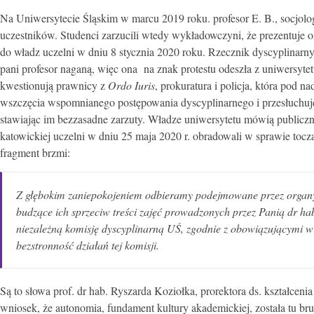
Na Uniwersytecie Śląskim w marcu 2019 roku. profesor E. B., socjolo
uczestników. Studenci zarzucili wtedy wykładowczyni, że prezentuje o
do władz uczelni w dniu 8 stycznia 2020 roku. Rzecznik dyscyplinarny
pani profesor naganą, więc ona na znak protestu odeszła z uniwersyte
kwestionują prawnicy z
Ordo Iuris
, prokuratura i policja, która pod
wszczęcia wspomnianego postępowania dyscyplinarnego i przesłuchuje s
stawiając im bezzasadne zarzuty. Władze uniwersytetu mówią publiczn
katowickiej uczelni w dniu 25 maja 2020 r. obradowali w sprawie tocz
fragment brzmi:
Z głębokim zaniepokojeniem odbieramy podejmowane przez organy ś
budzące ich sprzeciw treści zajęć prowadzonych przez Panią dr h
niezależną komisję dyscyplinarną UŚ, zgodnie z obowiązującymi w 
bezstronność działań tej komisji.
Są to słowa prof. dr hab. Ryszarda Koziołka, prorektora ds. kształceni
wniosek, że autonomia, fundament kultury akademickiej, została tu bru