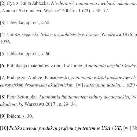
[2]
Cyt. z: Julita Jabłecka,
Niezleżność, autonomia i wolność akademic
„Nauka i Szkolnictwo Wyższe” 2004 nr 1 (23), s 58- 77.
[3]
Jabłecka, op. cit., s.60.
[4]
Jan Szczepański,
Szkice o szkolnictwie wyższym,
Warszawa 1976; p
1976.
[5]
Jabłecka, op. cit., s. 60.
[6]
Publikacja materiałów z obrad w tomie:
Autonomia uczelni i środo
[7]
Podaje za: Andrzej Kraśniewski,
Autonomia wśród podstawowych ce
europejskim środowisku akademickim,
[w]
Autonomia uczelni…,
s.39 
[8]
Piotr Sztompka,
Autonomia fundamentem kultury akademickiej,
[w
akademicki,
Warszawa 2017 , s. 29- 34.
[9]
Ibidem, s. 30
.
[10]
Polska metoda produkcji grafenu z patentem w USA i UE
,
[w:] N