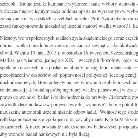
szczebli. Istotne jest, że kampanie wyborcze i same wybory stanowią 
wówczas miejsce legitymizacja oddolna oparta na wyrażonym w wybor
zarządzania na wszystkich szczeblach uczelni. Prof. Sztompka mocno 
zasad funkcjonowania niezależnej uczelni stanowi wielką wartość i k
Niestety, we współczesnych realiach życia akademickiego coraz części
obrona, walka o niedopuszczanie narzucania z zewnątrz jakichkolwiek
chwili. W dniu 19 maja 2018 r. w ośrodku Uniwersytetu Szczecińskie
Marksa, jak wiadomo, jednego z XIX – wiecznych filozofów, „ojca” so
spotkaniu uczonych, a ta posłała na obrady policję, która miała szuka
przeobrażeni w ekspertów od poprawności politycznej (ideologicznej) p
dochodzeniowych, które polegały na legitymowaniu osób biorących udz
cenić inaczej jak brutalną próbę ingerencji władzy państwowej w ży
prawo do wolności badań i do dochodzenia do prawdy. Ci doraźnie 
zawiedli zleceniodawców podjęcia owych „czynności”, bo nie potrafili
naruszenie autonomii uczelni nikt nie odpowiadał. Wolność tego środo
refleksja połączona z niepokojem o to, czy aby dzieła Karola Marksa ni
zakazanych. A może powstanie indeks tematów badawczych pożądanych 
aby wolność badań naukowych nie była fikcją.