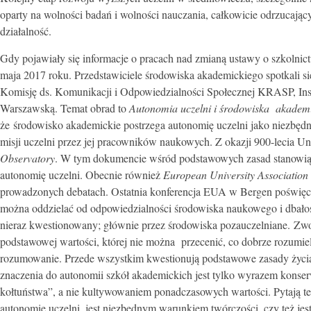
oparty na wolności badań i wolności nauczania, całkowicie odrzucają
działalność.
Gdy pojawiały się informacje o pracach nad zmianą ustawy o szkolnic
maja 2017 roku. Przedstawiciele środowiska akademickiego spotkali si
Komisję ds. Komunikacji i Odpowiedzialności Społecznej KRASP, Inst
Warszawską. Temat obrad to
Autonomia uczelni i środowiska akademi
że środowisko akademickie postrzega autonomię uczelni jako niezbędn
misji uczelni przez jej pracowników naukowych. Z okazji 900-lecia 
Observatory
. W tym dokumencie wśród podstawowych zasad stanowią
autonomię uczelni. Obecnie również
European University Association
prowadzonych debatach. Ostatnia konferencja EUA w Bergen poświęc
można oddzielać od odpowiedzialności środowiska naukowego i dbałości
nieraz kwestionowany; głównie przez środowiska pozauczelniane. Zwol
podstawowej wartości, której nie można przecenić, co dobrze rozumiel
rozumowanie. Przede wszystkim kwestionują podstawowe zasady życia
znaczenia do autonomii szkół akademickich jest tylko wyrazem konser
kołtuństwa”, a nie kultywowaniem ponadczasowych wartości. Pytają t
autonomię uczelni, jest niezbędnym warunkiem twórczości, czy też je