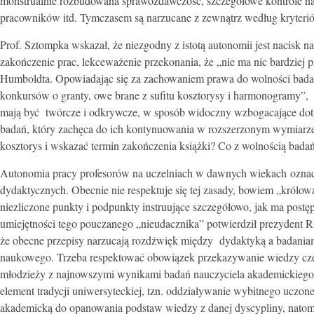
monstrualnie rozbudowana sprawozdawczość, szczegółowe kontrole nau
pracowników itd. Tymczasem są narzucane z zewnątrz według kryteri
Prof. Sztompka wskazał, że niezgodny z istotą autonomii jest nacisk
zakończenie prac, lekceważenie przekonania, że „nie ma nic bardziej
Humboldta. Opowiadając się za zachowaniem prawa do wolności badań 
konkursów o granty, owe brane z sufitu kosztorysy i harmonogramy”,
mają być twórcze i odkrywcze, w sposób widoczny wzbogacające dot
badań, który zachęca do ich kontynuowania w rozszerzonym wymiarze. 
kosztorys i wskazać termin zakończenia książki? Co z wolnością bada
Autonomia pracy profesorów na uczelniach w dawnych wiekach oznac
dydaktycznych. Obecnie nie respektuje się tej zasady, bowiem „królo
niezliczone punkty i podpunkty instruujące szczegółowo, jak ma pos
umiejętności tego pouczanego „nieudacznika” potwierdził prezydent 
że obecne przepisy narzucają rozdźwięk między dydaktyką a badania
naukowego. Trzeba respektować obowiązek przekazywanie wiedzy czerp
młodzieży z najnowszymi wynikami badań nauczyciela akademickiego. 
element tradycji uniwersyteckiej, tzn. oddziaływanie wybitnego uczo
akademicką do opanowania podstaw wiedzy z danej dyscypliny, natomi