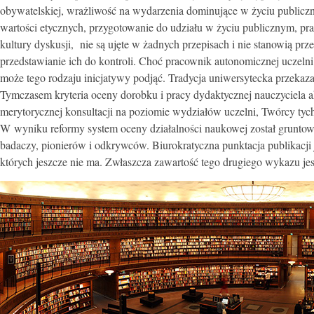
obywatelskiej, wrażliwość na wydarzenia dominujące w życiu publicz
wartości etycznych, przygotowanie do udziału w życiu publicznym, pr
kultury dyskusji, nie są ujęte w żadnych przepisach i nie stanowią prz
przedstawianie ich do kontroli. Choć pracownik autonomicznej uczelni
może tego rodzaju inicjatywy podjąć. Tradycja uniwersytecka przeka
Tymczasem kryteria oceny dorobku i pracy dydaktycznej nauczyciela 
merytorycznej konsultacji na poziomie wydziałów uczelni, Twórcy tych
W wyniku reformy system oceny działalności naukowej został gruntow
badaczy, pionierów i odkrywców. Biurokratyczna punktacja publikacj
których jeszcze nie ma. Zwłaszcza zawartość tego drugiego wykazu je