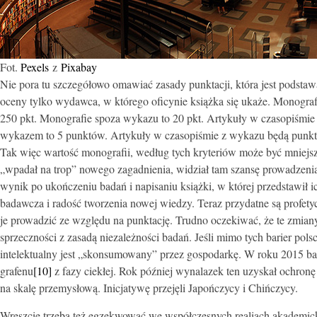
Fot.
Pexels
z
Pixabay
Nie pora tu szczegółowo omawiać zasady punktacji, która jest podsta
oceny tylko wydawca, w którego oficynie książka się ukaże. Monograf
250 pkt. Monografie spoza wykazu to 20 pkt. Artykuły w czasopiśmi
wykazem to 5 punktów. Artykuły w czasopiśmie z wykazu będą punk
Tak więc wartość monografii, według tych kryteriów może być mniejsz
„wpadał na trop” nowego zagadnienia, widział tam szansę prowadzenia o
wynik po ukończeniu badań i napisaniu książki, w której przedstawił 
badawcza i radość tworzenia nowej wiedzy. Teraz przydatne są profet
je prowadzić ze względu na punktację. Trudno oczekiwać, że te zmiany
sprzeczności z zasadą niezależności badań. Jeśli mimo tych barier pol
intelektualny jest „skonsumowany” przez gospodarkę. W roku 2015 bad
grafenu
[10]
z fazy ciekłej. Rok później wynalazek ten uzyskał ochron
na skalę przemysłową. Inicjatywę przejęli Japończycy i Chińczycy.
Wreszcie trzeba też egzekwować we współczesnych realiach akademic