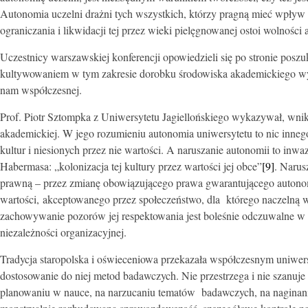
Autonomia uczelni drażni tych wszystkich, którzy pragną mieć wpływ na
ograniczania i likwidacji tej przez wieki pielęgnowanej ostoi wolności
Uczestnicy warszawskiej konferencji opowiedzieli się po stronie posz
kultywowaniem w tym zakresie dorobku środowiska akademickiego wy
nam współczesnej.
Prof. Piotr Sztompka z Uniwersytetu Jagiellońskiego wykazywał, wnik
akademickiej. W jego rozumieniu autonomia uniwersytetu to nic inneg
kultur i niesionych przez nie wartości. A naruszanie autonomii to inwa
Habermasa: „kolonizacja tej kultury przez wartości jej obce”
[9]
. Narus
prawną – przez zmianę obowiązującego prawa gwarantującego autonomi
wartości, akceptowanego przez społeczeństwo, dla którego naczelną war
zachowywanie pozorów jej respektowania jest boleśnie odczuwalne w 
niezależności organizacyjnej.
Tradycja staropolska i oświeceniowa przekazała współczesnym uniwer
dostosowanie do niej metod badawczych. Nie przestrzega i nie szanuj
planowaniu w nauce, na narzucaniu tematów badawczych, na naginaniu 