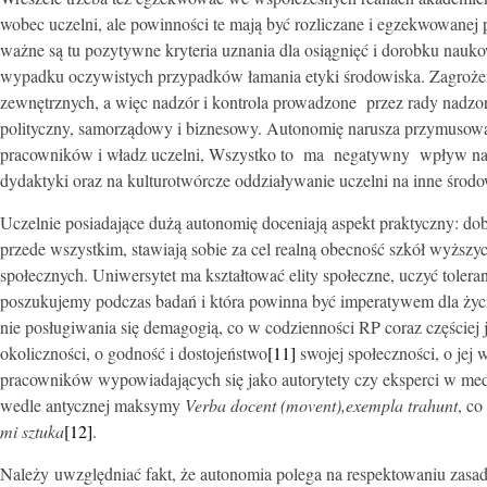
wobec uczelni, ale powinności te mają być rozliczane i egzekwowane
ważne są tu pozytywne kryteria uznania dla osiągnięć i dorobku nauk
wypadku oczywistych przypadków łamania etyki środowiska. Zagrożenie
zewnętrznych, a więc nadzór i kontrola prowadzone przez rady nadzor
polityczny, samorządowy i biznesowy. Autonomię narusza przymusowa
pracowników i władz uczelni, Wszystko to ma negatywny wpływ na n
dydaktyki oraz na kulturotwórcze oddziaływanie uczelni na inne środ
Uczelnie posiadające dużą autonomię doceniają aspekt praktyczny: dob
przede wszystkim, stawiają sobie za cel realną obecność szkół wyższyc
społecznych. Uniwersytet ma kształtować elity społeczne, uczyć tolera
poszukujemy podczas badań i która powinna być imperatywem dla ży
nie posługiwania się demagogią, co w codzienności RP coraz częściej 
okoliczności, o godność i dostojeństwo
[11]
swojej społeczności, o jej 
pracowników wypowiadających się jako autorytety czy eksperci w me
wedle antycznej maksymy
Verba docent (movent),exempla trahunt
, co
mi sztuka
[12]
.
Należy uwzględniać fakt, że autonomia polega na respektowaniu zasa