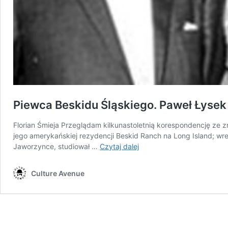
Piewca Beskidu Śląskiego. Paweł Łysek
Florian Śmieja Przeglądam kilkunastoletnią korespondencję z
jego amerykańskiej rezydencji Beskid Ranch na Long Island; w
Piewca
Jaworzynce, studiował …
Czytaj dalej
Beskidu
Śląskiego.
Culture Avenue
Paweł
Łysek
(1914-
1978).