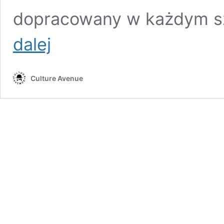
dopracowany w każdym sz
Polski
dalej
plakat
podbija
świat
Culture Avenue