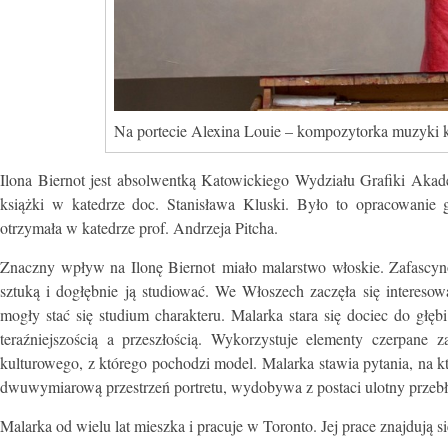
Na portecie Alexina Louie – kompozytorka muzyki k
Ilona Biernot jest absolwentką Katowickiego Wydziału Grafiki Aka
książki w katedrze doc. Stanisława Kluski. Było to opracowanie 
otrzymała w katedrze prof. Andrzeja Pitcha.
Znaczny wpływ na Ilonę Biernot miało malarstwo włoskie. Zafascyno
sztuką i dogłębnie ją studiować. We Włoszech zaczęła się interesow
mogły stać się studium charakteru. Malarka stara się dociec do głęb
teraźniejszością a przeszłością. Wykorzystuje elementy czerpane 
kulturowego, z którego pochodzi model. Malarka stawia pytania, na k
dwuwymiarową przestrzeń portretu, wydobywa z postaci ulotny przebłys
Malarka od wielu lat mieszka i pracuje w Toronto. Jej prace znajdują