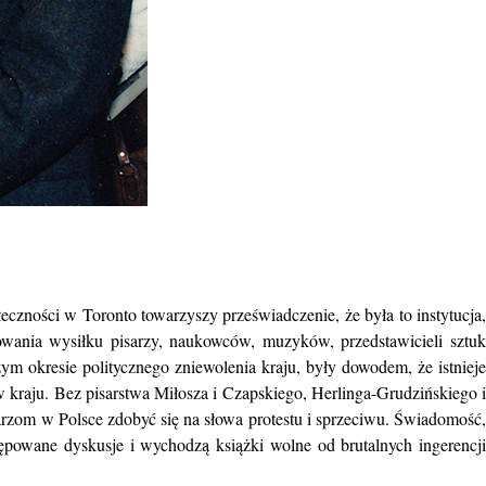
eczności w Toronto towarzyszy przeświadczenie, że była to instytucja,
wania wysiłku pisarzy, naukowców, muzyków, przedstawicieli sztuk
zym okresie politycznego zniewolenia kraju, były dowodem, że istnieje
w w kraju. Bez pisarstwa Miłosza i Czapskiego, Herlinga-Grudzińskiego i
arzom w Polsce zdobyć się na słowa protestu i sprzeciwu. Świadomość,
skrępowane dyskusje i wychodzą książki wolne od brutalnych ingerencji