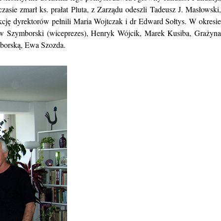
sie zmarł ks. prałat Pluta, z Zarządu odeszli Tadeusz J. Masłowski,
nkcję dyrektorów pełnili Maria Wojtczak i dr Edward Sołtys. W okresie
iew Szymborski (wiceprezes), Henryk Wójcik, Marek Kusiba, Grażyna
mborską, Ewa Szozda.