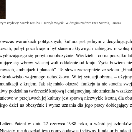
wszym rzędzie): Marek Kusiba i Henryk Wójcik. W drugim rzędzie: Ewa Szozda, Tamara
wówczas warunkach politycznych, kultura jest jednym z decydujących
kowań, pobyt poza krajem był stanem aktywnych zabiegów o wolną i
wydłużającego się pobytu na obczyźnie. Wiedzieli – co na początku lat
onujące się wbrew własnej woli oddalenie od kraju. Życia bowiem nie
rawach, ambicjach i planach”. Te słowa zaczerpnięte ze szkicu „Finał
ie środowisko wojennego uchodźstwa. W tej sytuacji obrona – użyjmy
ikacji z krajem. Jak się miało okazać, funkcja ta nie straciła swej
iwy podział na twórczość krajową i emigracyjną, nie zmieniła wszakże
nictwo w przejawach jej kultury jest sprawą niezwykle istotną dla obu
ego dzieł na obczyźnie i wyraz uznania dla jego pracy dobiegający z
Letters Patent w dniu 22 czerwca 1988 roku, a wśród jej członków
. Niestety, nie doczekał tego pomysłodawca i główny fundator Fundacji,