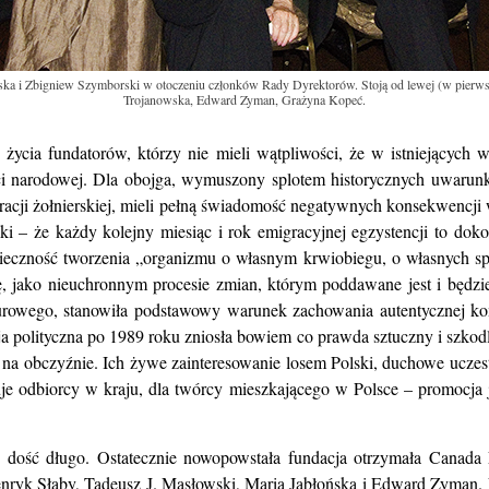
orska i Zbigniew Szymborski w otoczeniu członków Rady Dyrektorów. Stoją od lewej (w pier
Trojanowska, Edward Zyman, Grażyna Kopeć.
życia fundatorów, którzy nie mieli wątpliwości, że w istniejących 
i narodowej. Dla obojga, wymuszony splotem historycznych uwarun
racji żołnierskiej, mieli pełną świadomość negatywnych konsekwencji 
ki – że każdy kolejny miesiąc i rok emigracyjnej egzystencji to dok
onieczność tworzenia „organizmu o własnym krwiobiegu, o własnych sp
ię, jako nieuchronnym procesie zmian, którym poddawane jest i będz
rowego, stanowiła podstawowy warunek zachowania autentycznej komun
a polityczna po 1989 roku zniosła bowiem co prawda sztuczny i szkodl
h na obczyźnie. Ich żywe zainteresowanie losem Polski, duchowe uczest
je odbiorcy w kraju, dla twórcy mieszkającego w Polsce – promocja j
 dość długo. Ostatecznie nowopowstała fundacja otrzymała Canada 
a, Henryk Słaby, Tadeusz J. Masłowski, Maria Jabłońska i Edward Zyman