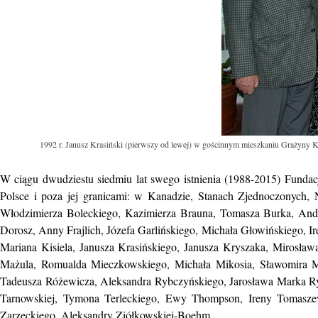
1992 r. Janusz Krasiński (pierwszy od lewej) w gościnnym mieszkaniu Grażyny K
W ciągu dwudziestu siedmiu lat swego istnienia (1988-2015) Fundacja 
Polsce i poza jej granicami: w Kanadzie, Stanach Zjednoczonych, 
Włodzimierza Boleckiego, Kazimierza Brauna, Tomasza Burka, An
Dorosz, Anny Frajlich, Józefa Garlińskiego, Michała Głowińskiego, 
Mariana Kisiela, Janusza Krasińskiego, Janusza Kryszaka, Mirosła
Mażula, Romualda Mieczkowskiego, Michała Mikosia, Sławomira M
Tadeusza Różewicza, Aleksandra Rybczyńskiego, Jarosława Marka Rym
Tarnowskiej, Tymona Terleckiego, Ewy Thompson, Ireny Tomasze
Zarzeckiego, Aleksandry Ziółkowskiej-Boehm.