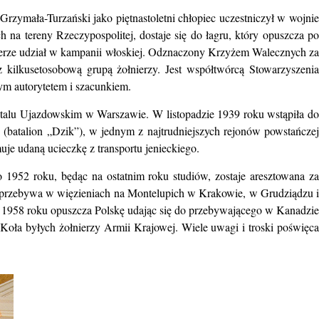
zymała-Turzański jako piętnastoletni chłopiec uczestniczył w wojnie
na tereny Rzeczypospolitej, dostaje się do łagru, który opuszcza po
bierze udział w kampanii włoskiej. Odznaczony Krzyżem Walecznych za
kilkusetosobową grupą żołnierzy. Jest współtwórcą Stowarzyszenia
m autorytetem i szacunkiem.
italu Ujazdowskim w Warszawie. W listopadzie 1939 roku wstąpiła do
batalion „Dzik”), w jednym z najtrudniejszych rejonów powstańczej
e udaną ucieczkę z transportu jenieckiego.
952 roku, będąc na ostatnim roku studiów, zostaje aresztowana za
i, przebywa w więzieniach na Montelupich w Krakowie, w Grudziądzu i
u 1958 roku opuszcza Polskę udając się do przebywającego w Kanadzie
Koła byłych żołnierzy Armii Krajowej. Wiele uwagi i troski poświęca