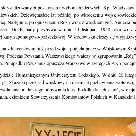
 skrystalizowanych postawach i wyborach ideowych. Kpt. Władysław Gr
skich. Dziewiętnaście lat później, po wkroczeniu wojsk sowieckich 
kiej. Następnie, po opuszczeniu Rosji wraz z wojskiem gen. Andersa 
lerii. Do Kanady przybywa w dniu 11 listopada 1948 roku wraz z 
j kasy zapomogowo-pożyczkowej. W środowisku cieszy się wyjątkowy
zana z harcerstwem, tuż przed wojną podjęła pracę w Wojskowym Szp
wą. Podczas Powstania Warszawskiego walczy w zgrupowaniu „Róg” (
ia. Po upadku Powstania opuszcza Warszawę w szeregach AK i podejmuj
dziale Humanistycznym Uniwersytetu Łódzkiego. W dniu 20 lutego 1
iany”. Skazana przez sąd wojskowy na osiem lat pozbawienia wolnośc
wolnienie od dalszego odbywania kary. Po kilku latach starań, w maj
c m.in. członkiem Stowarzyszenia Kombatantów Polskich w Kanadzie i 