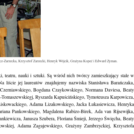
icz-Zarzecka, Krzysztof Zarzecki, Henryk Wójcik, Grażyna Kopeć i Edward Zyman.
i, teatru, nauki i sztuki. Są wśród nich twórcy zamieszkujący stale w
a liście jej laureatów znajdujemy nazwiska Stanisława Barańczaka,
 Czerniawskiego, Bogdana Czaykowskiego, Normana Daviesa, Beaty
zus-Tomaszewskiegj, Ryszarda Kapuścińskiego, Tymoteusza Karpowicza,
 Liskowackiego, Adama Lizakowskiego, Jacka Łukasiewicza, Henryka
iana Pankowskiego, Magdalena Rabizo-Birek, Ada van Rijsewijka,
iewicza, Janusza Szubera, Floriana Śmieji, Jerzego Święcha, Beaty
wskiej, Adama Zagajewskiego, Grażyny Zambrzyckiej, Krzysztofa