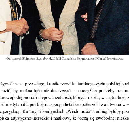
Od prawej: Zbigniew Szymborski, Nelli Turzańska-Szymborska i Maria Nowotarska.
ywać czasu przeszłego, kronikarzowi kulturalnego życia polskiej społ
azić, by można było nie dostrzegać na obczyźnie potrzeby honoro
urowej odrębności i niepowtarzalności, których dzieła, w najtrudniejs
dziei nie tylko dla polskiej diaspory, ale także społeczeństwa i twórcó
 paryskiej „Kultury” i londyńskich „Wiadomości” trudniej byłoby pis
kupiska artystyczno-literackie i naukowe, że toczą się swobodne, nie