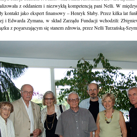
lizowała z oddaniem i niezwykłą kompetencją pani Nelli. W międzycza
sły kontakt jako ekspert finansowy – Henryk Słaby. Przez kilka lat fu
skiej i Edwarda Zymana, w skład Zarządu Fundacji wchodzili: Zbign
iązku z pogarszającym się stanem zdrowia, przez Nelli Turzańską-Szy