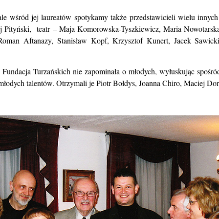
e wśród jej laureatów spotykamy także przedstawicieli wielu innych
j Pityński, teatr – Maja Komorowska-Tyszkiewicz, Maria Nowotarska
 Aftanazy, Stanisław Kopf, Krzysztof Kunert, Jacek Sawicki i 
Fundacja Turzańskich nie zapominała o młodych, wyłuskując spośród 
dych talentów. Otrzymali je Piotr Bołdys, Joanna Chiro, Maciej Dorna