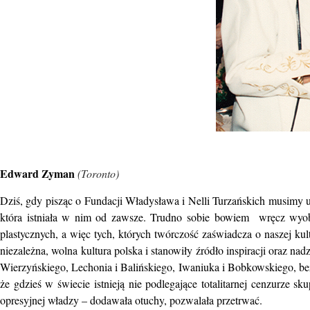
Edward Zyman
(Toronto)
Dziś, gdy pisząc o Fundacji Władysława i Nelli Turzańskich musimy uż
która istniała w nim od zawsze. Trudno sobie bowiem wręcz wyobr
plastycznych, a więc tych, których twórczość zaświadcza o naszej kult
niezależna, wolna kultura polska i stanowiły źródło inspiracji oraz na
Wierzyńskiego, Lechonia i Balińskiego, Iwaniuka i Bobkowskiego, bez
że gdzieś w świecie istnieją nie podlegające totalitarnej cenzurze s
opresyjnej władzy – dodawała otuchy, pozwalała przetrwać.