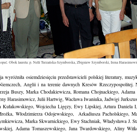
opeć. Obok laureta: p. Nelli Turzańska-Szymborska, Zbigniew Szymborski, Irena Harasimow
wyróżniła osiemdziesięciu przedstawicieli polskiej literatury, muzyk
Niemczech, Anglii i na terenie dawnych Kresów Rzeczypospolitej. N
drzeja Buszy, Marka Chodakiewicza, Romana Chojnackiego, Adama
Ireny Harasimowicz, Julii Hartwig, Wacława Iwaniuka, Jadwigi Jurks
wa Kułakowskiego, Wojciecha Ligęzy, Ewy Lipskiej, Artura Daniela
rożka, Włodzimierza Odojewskiego, Arkadiusza Pacholskiego, Mar
kiewicza, Marka Skwarnickiego, Ewy Stachniak, Władysława J. Stank
wskiej, Adama Tomaszewskiego, Jana Twardowskiego, Aliny Witko