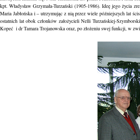
kpt. Władysław Grzymała-Turzański (1905-1986). Ideę jego życia zrea
Maria Jabłońska i – utrzymując z nią przez wiele późniejszych lat ści
ostatnich lat obok członków założycieli Nelli Turzańskiej-Szymbor
Kopeć i dr Tamara Trojanowska oraz, po złożeniu swej funkcji, w zw