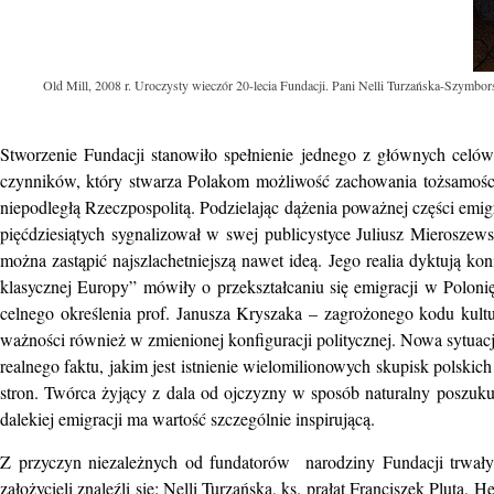
Old Mill, 2008 r. Uroczysty wieczór 20-lecia Fundacji. Pani Nelli Turzańska-Szymb
Stworzenie Fundacji stanowiło spełnienie jednego z głównych celów 
czynników, który stwarza Polakom możliwość zachowania tożsamośc
niepodległą Rzeczpospolitą. Podzielając dążenia poważnej części emig
pięćdziesiątych sygnalizował w swej publicystyce Juliusz Mieroszews
można zastąpić najszlachetniejszą nawet ideą. Jego realia dyktują k
klasycznej Europy” mówiły o przekształcaniu się emigracji w Polon
celnego określenia prof. Janusza Kryszaka – zagrożonego kodu kultu
ważności również w zmienionej konfiguracji politycznej. Nowa sytuacj
realnego faktu, jakim jest istnienie wielomilionowych skupisk polskic
stron. Twórca żyjący z dala od ojczyzny w sposób naturalny poszuku
dalekiej emigracji ma wartość szczególnie inspirującą.
Z przyczyn niezależnych od fundatorów narodziny Fundacji trwały
założycieli znaleźli się: Nelli Turzańska, ks. prałat Franciszek Plut