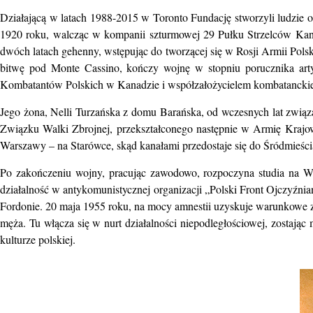
Działającą w latach 1988-2015 w Toronto Fundację stworzyli ludzie o
1920 roku, walcząc w kompanii szturmowej 29 Pułku Strzelców Kaniow
dwóch latach gehenny, wstępując do tworzącej się w Rosji Armii Pols
bitwę pod Monte Cassino, kończy wojnę w stopniu porucznika arty
Kombatantów Polskich w Kanadzie i współzałożycielem kombatanckie
Jego żona, Nelli Turzańska z domu Barańska, od wczesnych lat zwią
Związku Walki Zbrojnej, przekształconego następnie w Armię Krajo
Warszawy – na Starówce, skąd kanałami przedostaje się do Śródmieśc
Po zakończeniu wojny, pracując zawodowo, rozpoczyna studia na Wy
działalność w antykomunistycznej organizacji „Polski Front Ojczyźn
Fordonie. 20 maja 1955 roku, na mocy amnestii uzyskuje warunkowe z
męża. Tu włącza się w nurt działalności niepodległościowej, zostają
kulturze polskiej.