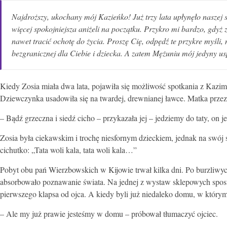
Najdroższy, ukochany mój Kazieńko! Już trzy lata upłynęło naszej str
więcej spokojniejsza aniżeli na początku. Przykro mi bardzo, gdy
nawet tracić ochotę do życia. Proszę Cię, odpędź te przykre myśli, 
bezgranicznej dla Ciebie i dziecka. A zatem Mężuniu mój jedyny u
Kiedy Zosia miała dwa lata, pojawiła się możliwość spotkania z Kazim
Dziewczynka usadowiła się na twardej, drewnianej ławce. Matka przez
– Bądź grzeczna i siedź cicho – przykazała jej – jedziemy do taty, on j
Zosia była ciekawskim i trochę niesfornym dzieckiem, jednak na swój 
cichutko: „Tata woli kala, tata woli kala…”
Pobyt obu pań Wierzbowskich w Kijowie trwał kilka dni. Po burzliwych
absorbowało poznawanie świata. Na jednej z wystaw sklepowych spostrze
pierwszego klapsa od ojca. A kiedy byli już niedaleko domu, w którym
– Ale my już prawie jesteśmy w domu – próbował tłumaczyć ojciec.