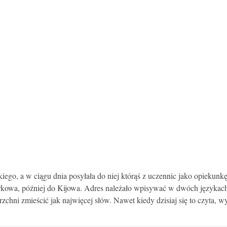
ego, a w ciągu dnia posyłała do niej którąś z uczennic jako opiekunk
kowa, później do Kijowa. Adres należało wpisywać w dwóch językach,
chni zmieścić jak najwięcej słów. Nawet kiedy dzisiaj się to czyta, 