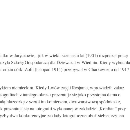
tku w Jaryczowie, już w wieku szesnastu lat (1901) rozpoczął pracę
ończyła Szkołę Gospodarczą dla Dziewcząt w Wiedniu. Kiedy wybuchła
 narodzin córki Zofii (listopad 1914) przebywał w Charkowie, a od 1917
ęzykiem niemieckim. Kiedy Lwów zajęli Rosjanie, wprowadzili zakaz
ografiach z tamtego okresu prezentuje się jako przystojna dama o
białą bluzeczkę z szerokim kołnierzem, dwuwarstwową spódniczkę,
 prezentują się na fotografii wykonanej w zakładzie „Kordian” przy
yżby dwa konkurencyjne zakłady fotograficzne obok siebie, czy ten