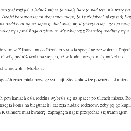
asznej rozłąki, a jednak mimo że boleję bardzo nad tem, nie tracę nadzie
ż z Twojej korespondencji skonstatowałam, że Ty Najukochańszy mój K
nie poddawaj się tej depresji duchowej, myśl zawsze o tem, że i ja rów
spokój się i proś Boga o zdrowie. My również z Zosieńką modlimy się 
ierzem w Kijowie, na co Józefa otrzymała specjalne zezwolenie. Pojech
 chwilę podróżowała na stojąco, aż w końcu wzięła małą na kolana.
est w niewoli u Moskala.
sposób zrozumiała powagę sytuacji. Siedziała więc poważna, skupiona,
 powitaniach cała rodzina wybrała się na spacer po ulicach miasta. Ro
gła konia na biegunach i zaczęła nudzić rodziców, żeby jej go kupili.
 Kazimierz miał kwaterę, zapragnęła nagle przejechać się tramwajem.