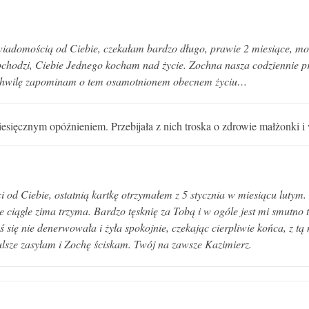
adomością od Ciebie, czekałam bardzo długo, prawie 2 miesiące, może
obchodzi, Ciebie Jednego kocham nad życie. Zochna nasza codziennie pr
a chwilę zapominam o tem osamotnionem obecnem życiu…
esięcznym opóźnieniem. Przebijała z nich troska o zdrowie małżonki i
 od Ciebie, ostatnią kartkę otrzymałem z 5 stycznia w miesiącu lutym
e ciągle zima trzyma. Bardzo tęsknię za Tobą i w ogóle jest mi smutno 
ś się nie denerwowała i żyła spokojnie, czekając cierpliwie końca, z t
lsze zasyłam i Zochę ściskam. Twój na zawsze Kazimierz.