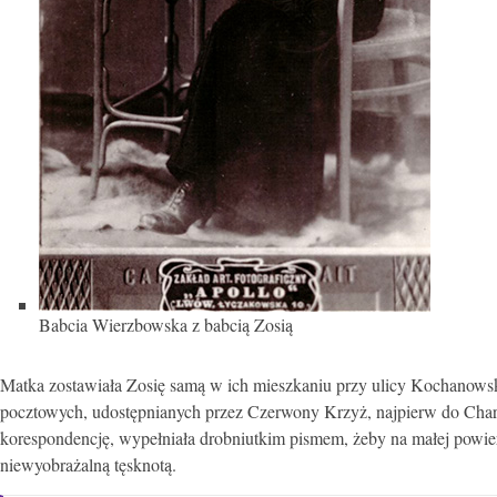
Babcia Wierzbowska z babcią Zosią
Matka zostawiała Zosię samą w ich mieszkaniu przy ulicy Kochanowski
pocztowych, udostępnianych przez Czerwony Krzyż, najpierw do Char
korespondencję, wypełniała drobniutkim pismem, żeby na małej powierz
niewyobrażalną tęsknotą.