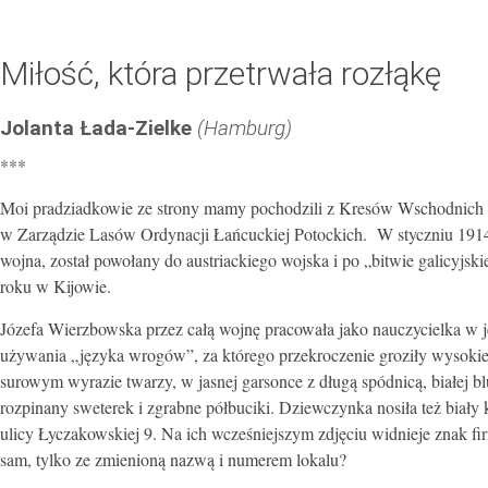
Miłość, która przetrwała rozłąkę
Jolanta Łada-Zielke
(Hamburg)
***
Moi pradziadkowie ze strony mamy pochodzili z Kresów Wschodnich i 
w Zarządzie Lasów Ordynacji Łańcuckiej Potockich. W styczniu 1914
wojna, został powołany do austriackiego wojska i po „bitwie galicyjsk
roku w Kijowie.
Józefa Wierzbowska przez całą wojnę pracowała jako nauczycielka w 
używania „języka wrogów”, za którego przekroczenie groziły wysokie k
surowym wyrazie twarzy, w jasnej garsonce z długą spódnicą, białej 
rozpinany sweterek i zgrabne półbuciki. Dziewczynka nosiła też biały
ulicy Łyczakowskiej 9. Na ich wcześniejszym zdjęciu widnieje znak f
sam, tylko ze zmienioną nazwą i numerem lokalu?