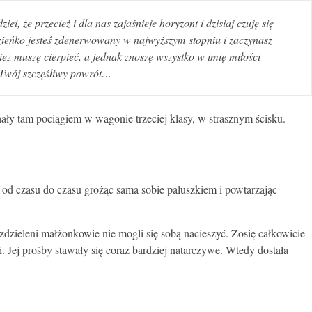
i, że przecież i dla nas zajaśnieje horyzont i dzisiaj czuję się
azieńko jesteś zdenerwowany w najwyższym stopniu i zaczynasz
nież muszę cierpieć, a jednak znoszę wszystko w imię miłości
o Twój szczęśliwy powrót…
ały tam pociągiem w wagonie trzeciej klasy, w strasznym ścisku.
 od czasu do czasu grożąc sama sobie paluszkiem i powtarzając
zdzieleni małżonkowie nie mogli się sobą nacieszyć. Zosię całkowicie
 Jej prośby stawały się coraz bardziej natarczywe. Wtedy dostała