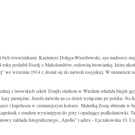
byli rówieśnikami. Kazimierz Dołęga-Wierzbowski, syn nadzorcy mają
 roku poślubił Józefę z Makolondrów, rodowitą lwowiankę, która uk
iej” we wrześniu 1914 r. dostał się do niewoli rosyjskiej. W momencie
jednej z lwowskich szkół. Dzięki studiom w Wiedniu władała biegle j
ary pieniężne. Józefa mówiła na co dzień wyłącznie po polsku. Na fot
bluzce i kapeluszu w ciemniejszym kolorze. Maleńką Zosię ubierała w 
 kapelusik z rondem wywiniętym do góry i opadające podkolanówki. Tak
irmowy zakładu fotograficznego „Apollo” i adres – Łyczakowska 10. Cz