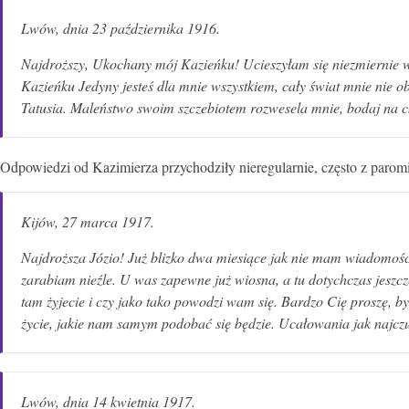
Lwów, dnia 23 października 1916
.
Najdroższy, Ukochany mój Kazieńku! Ucieszyłam się niezmiernie wi
Kazieńku Jedyny jesteś dla mnie wszystkiem, cały świat mnie nie 
Tatusia. Maleństwo swoim szczebiotem rozwesela mnie, bodaj n
Odpowiedzi od Kazimierza przychodziły nieregularnie, często z paromi
Kijów, 27 marca 1917.
Najdroższa Józio! Już blizko dwa miesiące jak nie mam wiadomości
zarabiam nieźle. U was zapewne już wiosna, a tu dotychczas jeszcz
tam żyjecie i czy jako tako powodzi wam się. Bardzo Cię proszę, by
życie, jakie nam samym podobać się będzie. Ucałowania jak najczu
Lwów, dnia 14 kwietnia 1917
.