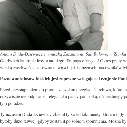
Antoni Duda-Dziewierz z wnuczką Zuzanna na Sali Balowej w Zamku w 
Od dwóch lat tropię losy Antoniego. Frapujące zajęcie! Okres pracy w
wielką życzliwością zarówno dawnych jak i obecnych pracowników Mu
Poznawanie losów bliskich jest zapewne wciągające i czuje się Pa
Przed przystąpieniem do pisania zaczęłam przeglądać archiwa, które 
oczywiście niepodpisane – elegancka pani z parasolką, uśmiechnięty p
tym poradzić.
Tymczasem Duda-Dziewierz zbierał tylko te dokumenty, które mogły mu 
byłoby dużo łatwiej, gdyby zostawił po sobie wspomnienia. Można by 