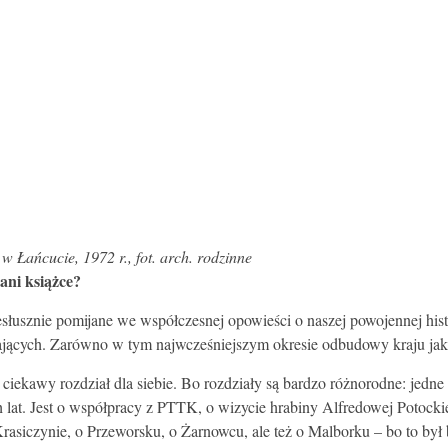
Łańcucie, 1972 r., fot. arch. rodzinne
ani książce?
iesłusznie pomijane we współczesnej opowieści o naszej powojennej his
ających. Zarówno w tym najwcześniejszym okresie odbudowy kraju jak 
kiś ciekawy rozdział dla siebie. Bo rozdziały są bardzo różnorodne: jed
lat. Jest o współpracy z PTTK, o wizycie hrabiny Alfredowej Potockiej
Krasiczynie, o Przeworsku, o Żarnowcu, ale też o Malborku – bo to był