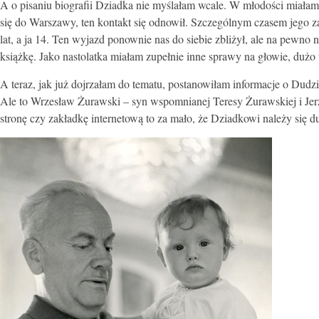
A o pisaniu biografii Dziadka nie myślałam wcale. W młodości miałam
się do Warszawy, ten kontakt się odnowił. Szczególnym czasem jego 
lat, a ja 14. Ten wyjazd ponownie nas do siebie zbliżył, ale na pew
książkę. Jako nastolatka miałam zupełnie inne sprawy na głowie, dużo
A teraz, jak już dojrzałam do tematu, postanowiłam informacje o Dud
Ale to Wrzesław Żurawski – syn wspomnianej Teresy Żurawskiej i Jer
stronę czy zakładkę internetową to za mało, że Dziadkowi należy się du