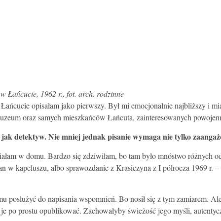
Łańcucie, 1962 r., fot. arch. rodzinne
 Łańcucie opisałam jako pierwszy. Był mi emocjonalnie najbliższy i mi
zeum oraz samych mieszkańców Łańcuta, zainteresowanych powojenną 
ni jak detektyw. Nie mniej jednak pisanie wymaga nie tylko zaanga
miałam w domu. Bardzo się zdziwiłam, bo tam było mnóstwo różnych ode
an w kapeluszu, albo sprawozdanie z Krasiczyna z I półrocza 1969 r. –
posłużyć do napisania wspomnień. Bo nosił się z tym zamiarem. Ale ni
je po prostu opublikować. Zachowałyby świeżość jego myśli, autentyc