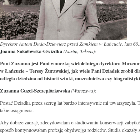
Dyrektor Antoni Duda-Dziewierz przed Zamkiem w Łańcucie, lata 60., 
Joanna Sokołowska-Gwizdka
(Austin, Teksas):
Pani Zuzanno jest Pani wnuczką wieloletniego dyrektora Muzeu
w Łańcucie – Teresy Żurawskiej, jak wiele Pani Dziadek zrobił dl
odległa dziedzina od historii sztuki, muzealnictwa czy biografisty
Zuzanna Guzel-Szczepiórkowska
(Warszawa)
:
Postać Dziadka przez szereg lat bardzo intensywnie mi towarzyszyła. Tak
takie osiągniecia.
Aby dobrze zacząć, zdecydowałam o studiowaniu konserwacji zabytkó
sposób kontynuowałam profesję obydwojga rodziców. Studia okazały si