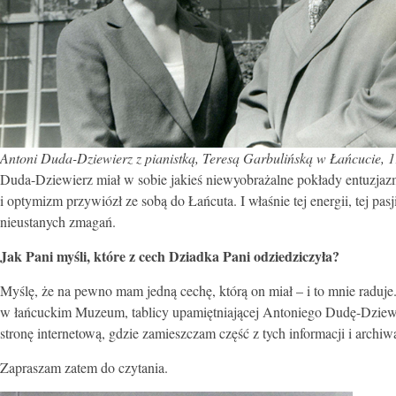
Antoni Duda-Dziewierz z pianistką, Teresą Garbulińską w Łańcucie, 19
Duda-Dziewierz miał w sobie jakieś niewyobrażalne pokłady entuzjazm
i optymizm przywiózł ze sobą do Łańcuta. I właśnie tej energii, tej p
nieustanych zmagań.
Jak Pani myśli, które z cech Dziadka Pani odziedziczyła?
Myślę, że na pewno mam jedną cechę, którą on miał – i to mnie raduj
w łańcuckim Muzeum, tablicy upamiętniającej Antoniego Dudę-Dziewierza
stronę internetową, gdzie zamieszczam część z tych informacji i arc
Zapraszam zatem do czytania.