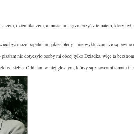
isarzem, dziennikarzem, a musiałam się zmierzyć z tematem, który był mi
 więc być może popełniłam jakieś błędy – nie wykluczam, że są pewne 
 pisałam nie dotyczyło osoby mi obcej tylko Dziadka, więc ta bezstronn
ążki od siebie. Oddałam w niej głos tym, którzy są znawcami tematu i 