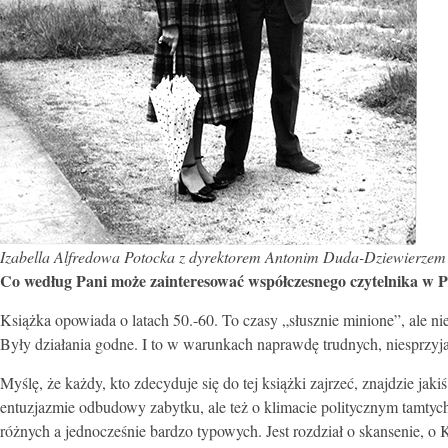
Izabella Alfredowa Potocka z dyrektorem Antonim Duda-Dziewierzem w 
Co według Pani może zainteresować współczesnego czytelnika w P
Książka opowiada o latach 50.-60. To czasy „słusznie minione”, ale n
Były działania godne. I to w warunkach naprawdę trudnych, niesprzyj
Myślę, że każdy, kto zdecyduje się do tej książki zajrzeć, znajdzie ja
entuzjazmie odbudowy zabytku, ale też o klimacie politycznym tamtych 
różnych a jednocześnie bardzo typowych. Jest rozdział o skansenie, o 