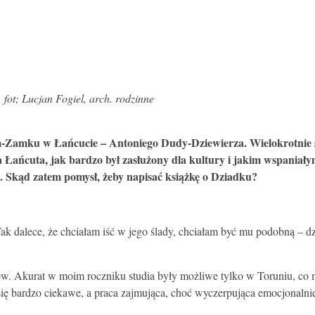
fot; Lucjan Fogiel, arch. rodzinne
m-Zamku w Łańcucie – Antoniego Dudy-Dziewierza. Wielokrotnie 
a Łańcuta, jak bardzo był zasłużony dla kultury i jakim wspaniały
ki. Skąd zatem pomysł, żeby napisać książkę o Dziadku?
 dalece, że chciałam iść w jego ślady, chciałam być mu podobną – działa
w. Akurat w moim roczniku studia były możliwe tylko w Toruniu, co 
ę bardzo ciekawe, a praca zajmująca, choć wyczerpująca emocjonalnie 