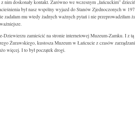
 z nim doskonały kontakt. Zarówno we wczesnym „łańcuckim” dziecińst
zacieśnienia był nasz wspólny wyjazd do Stanów Zjednoczonych w 197
no nie zadałam mu wtedy żadnych ważnych pytań i nie przeprowadziłam 
 ważniejsze.
zie-Dziewierzu zamieścić na stronie internetowej Muzeum-Zamku. I z t
zego Żurawskiego, kustosza Muzeum w Łańcucie z czasów zarządzania 
żo więcej. I to był początek drogi.