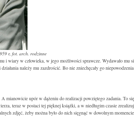
59 r, fot. arch. rodzinne
u i wiary w człowieka, w jego możliwości sprawcze. Wydawało mu się,
asji działania należy mu zazdrościć. Bo nie zniechęcały go niepowodzen
e. A mianowicie upór w dążeniu do realizacji powziętego zadania. To 
, teraz w postaci tej pięknej książki, a w niedługim czasie zrealizuje
hiwalnych zdjęć, żeby można było do nich sięgnąć w dowolnym momencie