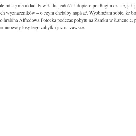
e mi się nie układały w żadną całość. I dopiero po długim czasie, jak
kich wyznaczników – o czym chciałby napisać. Wyobrażam sobie, że brałb
ą to hrabina Alfredowa Potocka podczas pobytu na Zamku w Łańcucie, 
erminowały losy tego zabytku już na zawsze.