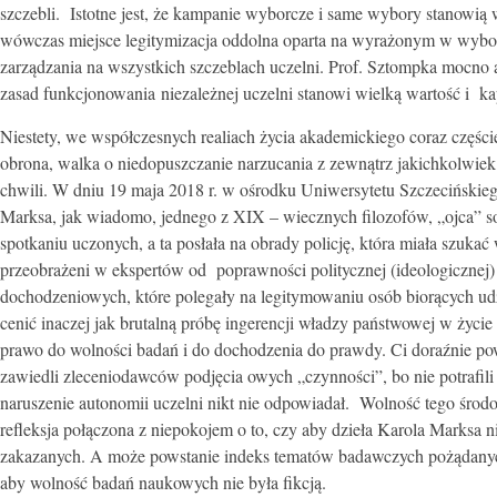
szczebli. Istotne jest, że kampanie wyborcze i same wybory stanowią 
wówczas miejsce legitymizacja oddolna oparta na wyrażonym w wybor
zarządzania na wszystkich szczeblach uczelni. Prof. Sztompka mocno 
zasad funkcjonowania niezależnej uczelni stanowi wielką wartość i k
Niestety, we współczesnych realiach życia akademickiego coraz części
obrona, walka o niedopuszczanie narzucania z zewnątrz jakichkolwiek
chwili. W dniu 19 maja 2018 r. w ośrodku Uniwersytetu Szczecińskie
Marksa, jak wiadomo, jednego z XIX – wiecznych filozofów, „ojca” so
spotkaniu uczonych, a ta posłała na obrady policję, która miała szuka
przeobrażeni w ekspertów od poprawności politycznej (ideologicznej) p
dochodzeniowych, które polegały na legitymowaniu osób biorących udz
cenić inaczej jak brutalną próbę ingerencji władzy państwowej w ży
prawo do wolności badań i do dochodzenia do prawdy. Ci doraźnie 
zawiedli zleceniodawców podjęcia owych „czynności”, bo nie potrafili
naruszenie autonomii uczelni nikt nie odpowiadał. Wolność tego środo
refleksja połączona z niepokojem o to, czy aby dzieła Karola Marksa ni
zakazanych. A może powstanie indeks tematów badawczych pożądanych 
aby wolność badań naukowych nie była fikcją.