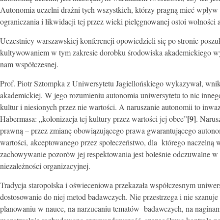
Autonomia uczelni drażni tych wszystkich, którzy pragną mieć wpływ na
ograniczania i likwidacji tej przez wieki pielęgnowanej ostoi wolności
Uczestnicy warszawskiej konferencji opowiedzieli się po stronie posz
kultywowaniem w tym zakresie dorobku środowiska akademickiego wy
nam współczesnej.
Prof. Piotr Sztompka z Uniwersytetu Jagiellońskiego wykazywał, wnik
akademickiej. W jego rozumieniu autonomia uniwersytetu to nic inneg
kultur i niesionych przez nie wartości. A naruszanie autonomii to inwa
Habermasa: „kolonizacja tej kultury przez wartości jej obce”
[9]
. Narus
prawną – przez zmianę obowiązującego prawa gwarantującego autonomi
wartości, akceptowanego przez społeczeństwo, dla którego naczelną war
zachowywanie pozorów jej respektowania jest boleśnie odczuwalne w 
niezależności organizacyjnej.
Tradycja staropolska i oświeceniowa przekazała współczesnym uniwer
dostosowanie do niej metod badawczych. Nie przestrzega i nie szanuj
planowaniu w nauce, na narzucaniu tematów badawczych, na naginaniu 