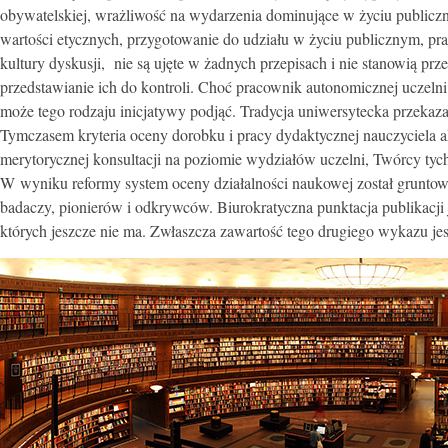
obywatelskiej, wrażliwość na wydarzenia dominujące w życiu publicz
wartości etycznych, przygotowanie do udziału w życiu publicznym, pr
kultury dyskusji, nie są ujęte w żadnych przepisach i nie stanowią prz
przedstawianie ich do kontroli. Choć pracownik autonomicznej uczelni
może tego rodzaju inicjatywy podjąć. Tradycja uniwersytecka przeka
Tymczasem kryteria oceny dorobku i pracy dydaktycznej nauczyciela 
merytorycznej konsultacji na poziomie wydziałów uczelni, Twórcy tych
W wyniku reformy system oceny działalności naukowej został gruntow
badaczy, pionierów i odkrywców. Biurokratyczna punktacja publikacj
których jeszcze nie ma. Zwłaszcza zawartość tego drugiego wykazu je