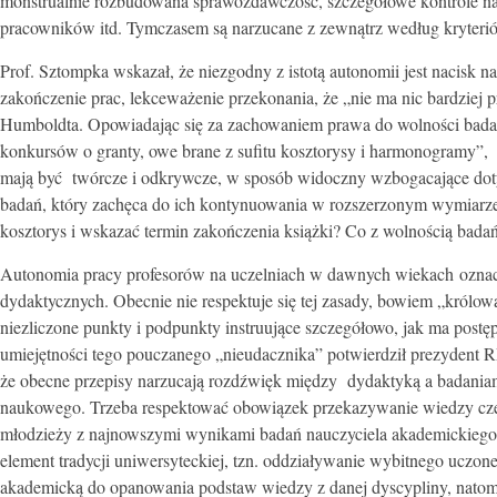
monstrualnie rozbudowana sprawozdawczość, szczegółowe kontrole nau
pracowników itd. Tymczasem są narzucane z zewnątrz według kryteri
Prof. Sztompka wskazał, że niezgodny z istotą autonomii jest nacisk
zakończenie prac, lekceważenie przekonania, że „nie ma nic bardziej
Humboldta. Opowiadając się za zachowaniem prawa do wolności badań 
konkursów o granty, owe brane z sufitu kosztorysy i harmonogramy”,
mają być twórcze i odkrywcze, w sposób widoczny wzbogacające dot
badań, który zachęca do ich kontynuowania w rozszerzonym wymiarze. 
kosztorys i wskazać termin zakończenia książki? Co z wolnością bada
Autonomia pracy profesorów na uczelniach w dawnych wiekach oznac
dydaktycznych. Obecnie nie respektuje się tej zasady, bowiem „królo
niezliczone punkty i podpunkty instruujące szczegółowo, jak ma pos
umiejętności tego pouczanego „nieudacznika” potwierdził prezydent 
że obecne przepisy narzucają rozdźwięk między dydaktyką a badania
naukowego. Trzeba respektować obowiązek przekazywanie wiedzy czerp
młodzieży z najnowszymi wynikami badań nauczyciela akademickiego. 
element tradycji uniwersyteckiej, tzn. oddziaływanie wybitnego uczo
akademicką do opanowania podstaw wiedzy z danej dyscypliny, natomi