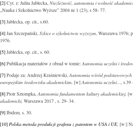
[2]
Cyt. z: Julita Jabłecka,
Niezleżność, autonomia i wolność akademic
„Nauka i Szkolnictwo Wyższe” 2004 nr 1 (23), s 58- 77.
[3]
Jabłecka, op. cit., s.60.
[4]
Jan Szczepański,
Szkice o szkolnictwie wyższym,
Warszawa 1976; p
1976.
[5]
Jabłecka, op. cit., s. 60.
[6]
Publikacja materiałów z obrad w tomie:
Autonomia uczelni i środo
[7]
Podaje za: Andrzej Kraśniewski,
Autonomia wśród podstawowych ce
europejskim środowisku akademickim,
[w]
Autonomia uczelni…,
s.39 
[8]
Piotr Sztompka,
Autonomia fundamentem kultury akademickiej,
[w
akademicki,
Warszawa 2017 , s. 29- 34.
[9]
Ibidem, s. 30
.
[10]
Polska metoda produkcji grafenu z patentem w USA i UE
,
[w:] N