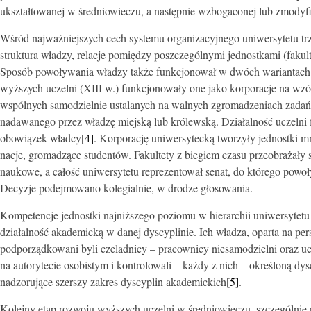
ukształtowanej w średniowieczu, a następnie wzbogaconej lub zmodyf
Wśród najważniejszych cech systemu organizacyjnego uniwersytetu trz
struktura władzy, relacje pomiędzy poszczególnymi jednostkami (fakul
Sposób powoływania władzy także funkcjonował w dwóch wariantach:
wyższych uczelni (XIII w.) funkcjonowały one jako korporacje na wzór
wspólnych samodzielnie ustalanych na walnych zgromadzeniach zadań.
nadawanego przez władzę miejską lub królewską. Działalność uczelni 
obowiązek władcy
[4]
. Korporację uniwersytecką tworzyły jednostki mn
nacje, gromadzące studentów. Fakultety z biegiem czasu przeobrażały 
naukowe, a całość uniwersytetu reprezentował senat, do którego powo
Decyzje podejmowano kolegialnie, w drodze głosowania.
Kompetencje jednostki najniższego poziomu w hierarchii uniwersytet
działalność akademicką w danej dyscyplinie. Ich władza, oparta na p
podporządkowani byli czeladnicy – pracownicy niesamodzielni oraz uc
na autorytecie osobistym i kontrolowali – każdy z nich – określoną dys
nadzorujące szerszy zakres dyscyplin akademickich
[5]
.
Kolejny etap rozwoju wyższych uczelni w średniowieczu, szczególnie na