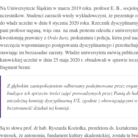
Na Uniwersytecie Śląskim w marcu 2019 roku. profesor E. B., socjolo
uczestników. Studenci zarzucili wtedy wykładowczyni, że prezentuje o
do władz uczelni w dniu 8 stycznia 2020 roku. Rzecznik dyscyplinarny
pani profesor naganą, więc ona na znak protestu odeszła z uniwersyte
kwestionują prawnicy z
Ordo Iuris
, prokuratura i policja, która pod
wszczęcia wspomnianego postępowania dyscyplinarnego i przesłuchuje s
stawiając im bezzasadne zarzuty. Władze uniwersytetu mówią publiczn
katowickiej uczelni w dniu 25 maja 2020 r. obradowali w sprawie tocz
fragment brzmi:
Z głębokim zaniepokojeniem odbieramy podejmowane przez organy ś
budzące ich sprzeciw treści zajęć prowadzonych przez Panią dr h
niezależną komisję dyscyplinarną UŚ, zgodnie z obowiązującymi w 
bezstronność działań tej komisji.
Są to słowa prof. dr hab. Ryszarda Koziołka, prorektora ds. kształceni
wniosek, że autonomia, fundament kultury akademickiej, została tu bru