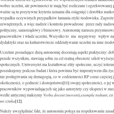
wobec uczelni, ale powinności te mają być rozliczane i egzekwowane
ważne są tu pozytywne kryteria uznania dla osiągnięć i dorobku nauk
wypadku oczywistych przypadków łamania etyki środowiska. Zagrożenie
zewnętrznych, a więc nadzór i kontrola prowadzone przez rady nadzor
polityczny, samorządowy i biznesowy. Autonomię narusza przymusowa
pracowników i władz uczelni, Wszystko to ma negatywny wpływ na n
dydaktyki oraz na kulturotwórcze oddziaływanie uczelni na inne środ
Uczelnie posiadające dużą autonomię doceniają aspekt praktyczny: dob
przede wszystkim, stawiają sobie za cel realną obecność szkół wyższyc
społecznych. Uniwersytet ma kształtować elity społeczne, uczyć tolera
poszukujemy podczas badań i która powinna być imperatywem dla ży
nie posługiwania się demagogią, co w codzienności RP coraz częściej 
okoliczności, o godność i dostojeństwo
[11]
swojej społeczności, o jej 
pracowników wypowiadających się jako autorytety czy eksperci w me
wedle antycznej maksymy
Verba docent (movent),exempla trahunt
, co
mi sztuka
[12]
.
Należy uwzględniać fakt, że autonomia polega na respektowaniu zasa