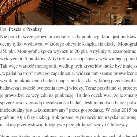
Fot.
Pexels
z
Pixabay
Nie pora tu szczegółowo omawiać zasady punktacji, która jest podsta
oceny tylko wydawca, w którego oficynie książka się ukaże. Monograf
250 pkt. Monografie spoza wykazu to 20 pkt. Artykuły w czasopiśmi
wykazem to 5 punktów. Artykuły w czasopiśmie z wykazu będą punk
Tak więc wartość monografii, według tych kryteriów może być mniejsz
„wpadał na trop” nowego zagadnienia, widział tam szansę prowadzenia o
wynik po ukończeniu badań i napisaniu książki, w której przedstawił 
badawcza i radość tworzenia nowej wiedzy. Teraz przydatne są profet
je prowadzić ze względu na punktację. Trudno oczekiwać, że te zmiany
sprzeczności z zasadą niezależności badań. Jeśli mimo tych barier pol
intelektualny jest „skonsumowany” przez gospodarkę. W roku 2015 bad
grafenu
[10]
z fazy ciekłej. Rok później wynalazek ten uzyskał ochron
na skalę przemysłową. Inicjatywę przejęli Japończycy i Chińczycy.
Wreszcie trzeba też egzekwować we współczesnych realiach akademic