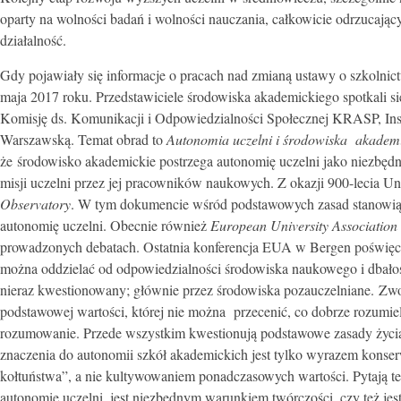
oparty na wolności badań i wolności nauczania, całkowicie odrzucają
działalność.
Gdy pojawiały się informacje o pracach nad zmianą ustawy o szkolnic
maja 2017 roku. Przedstawiciele środowiska akademickiego spotkali si
Komisję ds. Komunikacji i Odpowiedzialności Społecznej KRASP, Inst
Warszawską. Temat obrad to
Autonomia uczelni i środowiska akademi
że środowisko akademickie postrzega autonomię uczelni jako niezbędn
misji uczelni przez jej pracowników naukowych. Z okazji 900-lecia 
Observatory
. W tym dokumencie wśród podstawowych zasad stanowią
autonomię uczelni. Obecnie również
European University Association
prowadzonych debatach. Ostatnia konferencja EUA w Bergen poświęc
można oddzielać od odpowiedzialności środowiska naukowego i dbałości
nieraz kwestionowany; głównie przez środowiska pozauczelniane. Zwol
podstawowej wartości, której nie można przecenić, co dobrze rozumiel
rozumowanie. Przede wszystkim kwestionują podstawowe zasady życia
znaczenia do autonomii szkół akademickich jest tylko wyrazem konser
kołtuństwa”, a nie kultywowaniem ponadczasowych wartości. Pytają t
autonomię uczelni, jest niezbędnym warunkiem twórczości, czy też je