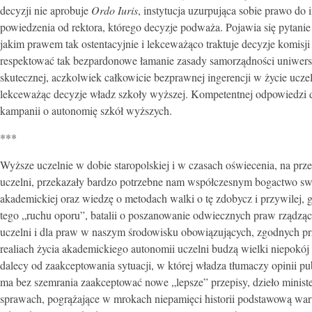
decyzji nie aprobuje
Ordo Iuris
, instytucja uzurpująca sobie prawo do
powiedzenia od rektora, którego decyzje podważa. Pojawia się pytanie 
jakim prawem tak ostentacyjnie i lekceważąco traktuje decyzje komisj
respektować tak bezpardonowe łamanie zasady samorządności uniwersyt
skutecznej, aczkolwiek całkowicie bezprawnej ingerencji w życie ucze
lekceważąc decyzje władz szkoły wyższej. Kompetentnej odpowiedzi do
kampanii o autonomię szkół wyższych.
***
Wyższe uczelnie w dobie staropolskiej i w czasach oświecenia, na prze
uczelni, przekazały bardzo potrzebne nam współczesnym bogactwo swo
akademickiej oraz wiedzę o metodach walki o tę zdobycz i przywilej,
tego „ruchu oporu”, batalii o poszanowanie odwiecznych praw rządząc
uczelni i dla praw w naszym środowisku obowiązujących, zgodnych 
realiach życia akademickiego autonomii uczelni budzą wielki niepokój 
dalecy od zaakceptowania sytuacji, w której władza tłumaczy opinii pu
ma bez szemrania zaakceptować nowe „lepsze” przepisy, dzieło minis
sprawach, pogrążające w mrokach niepamięci historii podstawową wart