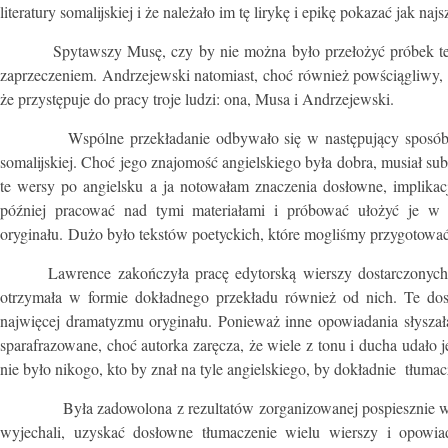
literatury somalijskiej i że należało im tę lirykę i epikę pokazać jak najs
Spytawszy Musę, czy by nie można było przełożyć próbek tej ustnej
zaprzeczeniem. Andrzejewski natomiast, choć również powściągliwy, t
że przystępuje do pracy troje ludzi: ona, Musa i Andrzejewski.
Wspólne przekładanie odbywało się w następujący sposób:
somalijskiej. Choć jego znajomość angielskiego była dobra, musiał su
te wersy po angielsku a ja notowałam znaczenia dosłowne, implikac
później pracować nad tymi materiałami i próbować ułożyć je w
oryginału. Dużo było tekstów poetyckich, które mogliśmy przygotować,
Lawrence zakończyła pracę edytorską wierszy dostarczonych jej
otrzymała w formie dokładnego przekładu również od nich. Te dos
najwięcej dramatyzmu oryginału. Ponieważ inne opowiadania słyszała
sparafrazowane, choć autorka zaręcza, że wiele z tonu i ducha udało 
nie było nikogo, kto by znał na tyle angielskiego, by dokładnie tłumac
Była zadowolona z rezultatów zorganizowanej pospiesznie współp
wyjechali, uzyskać dosłowne tłumaczenie wielu wierszy i opowiad