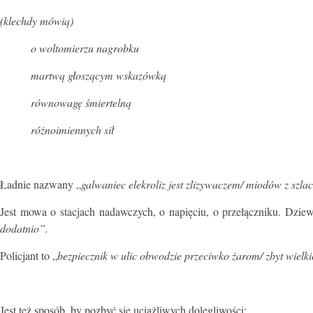
(klechdy mówią)
o woltomierzu nagrobku
martwą głoszącym wskazówką
równowagę śmiertelną
różnoimiennych sił
Ładnie nazwany „
galwaniec elekroliz jest zlizywaczem/ miodów z szla
Jest mowa o stacjach nadawczych, o napięciu, o przełączniku. Dzi
dodatnio”.
Policjant to „
bezpiecznik w ulic obwodzie przeciwko żarom/ zbyt wielki
Jest też sposób, by pozbyć się uciążliwych dolegliwości: