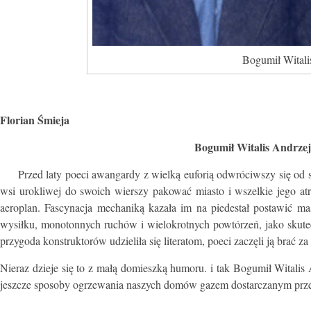
Bogumił Witali
Florian Śmieja
Bogumił Witalis Andrze
Przed laty poeci awangardy z wielką euforią odwróciwszy się od sie
wsi urokliwej do swoich wierszy pakować miasto i wszelkie jego at
aeroplan. Fascynacja mechaniką kazała im na piedestał postawić ma
wysiłku, monotonnych ruchów i wielokrotnych powtórzeń, jako skut
przygoda konstruktorów udzieliła się literatom, poeci zaczęli ją brać z
Nieraz dzieje się to z małą domieszką humoru. i tak Bogumił Witalis
jeszcze sposoby ogrzewania naszych domów gazem dostarczanym przez