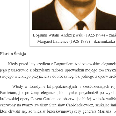
Bogumił Witalis Andrzejewski (1922-1994) – znakomi
Margaret Laurence (1926-1987) – dziennikarka i
Florian Śmieja
Kiedy przed laty szedłem z Bogumiłem Andrzejewskim elegancką uli
jego pasażerowie z okrzykami radości uprowadzili mojego towarzysza 
swojego wielkiego przyjaciela i dobroczyṅcę, ba, jednego z ojców zr
Wtedy w Londynie lat pięćdziesiątych i sześćdziesiątych rojno
Pamiętam, jak po żonę, elegancką blondynkę, przychodził po wyk
królewskiej opery Covent Garden, co obserwując bliżej wnioskowaliś
czerwony na twarzy zwalisty Stanisław Cat-Mackiewicz, szukając śmi
ktoś chwalił się, że widział brzoskwiniowej cery generała Mariana 