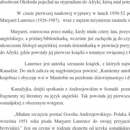
absolwent Oksfordu pojechał na stypendium do Afryki, którą miał pote
W czasie pierwszej naukowej wyprawy w latach 1950-52 poznał mł
Margaret Laurence (1926-1987), wraz z mężem inżynierem znalazła si
Margaret, osierocona przez matkę, kiedy miała cztery lata, pozyska
angielskiego, a później bibliotekarką, wcześnie już zachęciła ją do czy
ukonczeniu filologii angielskiej została dziennikarką w prowincji pre
do Afryki, gdzie powstały jej pierwsze książki o tematyce związanej
Laurence jest autorką szesnastu książek, z których najważni
Kanadzie. Do nich zalicza się najgłośniejsza powieść „Kamienny anioł”
krajobraz i obyczaje wsi w Manitobie na przełomie dziewiętnastego i 
Kanadyjka, dzięki spotkaniu z Andrzejewskim w Somalii poznała so
fragmenty tej literatury na język angielski. Tak powstała jej pierws
somalijskiej z obszernym wstępem.
„Miałam szczęście poznać Goosha Andrzejewskiego. Polaka, który t
września 1951 roku pisała Margaret Laurence do swojej przyjació
brytyjskiej.” Jest on czymś w rodzaju eksperta od języka somalijski