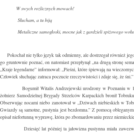
W swych rozlicznych mowach!
Słucham, a tu biją
Metaliczne samogłoski, mocne jak z gardzieli spiżowego wołu.
Pokochał nie tylko język tak odmienny, ale dostrzegał również jego 
go gruntownie poznać, on natomiast przepłynął „na drugą stronę sem
„Kraje legendarne” informował: „Pieśni, które śpiewają na wieczornych
Człowiek słuchając zatraca poczucie rzeczywistości i zdaje się, że śni.”
Bogumił Witalis Andrzejewski urodzony w Poznaniu w 1922 rok
żołnierz Samodzielnej Brygady Strzelców Karpackich bronił Tobruku 
Obserwując nocami niebo zanotował w „Dziwach niebieskich w Tobru
Gwiazdy są samotne, pustynia jest bezdomna.” Z pomocą obleganym 
opisał niefortunną wyprawę, która po zbomardowaniu przez niemieckie 
Dziesięć lat później ta jałowizna pustynna miała zawezwać do 