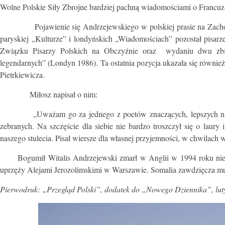
Wolne Polskie Siły Zbrojne bardziej pachną wiadomościami o Francuz
Pojawienie się Andrzejewskiego w polskiej prasie na Zachodzie
paryskiej „Kulturze” i londyńskich „Wiadomościach” pozostał pis
Związku Pisarzy Polskich na Obczyźnie oraz wydaniu dwu zbi
legendarnych” (Londyn 1986). Ta ostatnia pozycja ukazała się równi
Pietrkiewicza.
Miłosz napisał o nim:
„Uważam go za jednego z poetów znaczących, lepszych niż nie
zebranych. Na szczęście dla siebie nie bardzo troszczył się o laur
naszego stulecia. Pisał wiersze dla własnej przyjemności, w chwilach
Bogumił Witalis Andrzejewski
zmarł w Anglii w 1994 roku nie 
uprzęży Alejami Jerozolimskimi w Warszawie. Somalia zawdzięcza mu 
Pierwodruk: „Przegląd Polski”, dodatek do „Nowego Dziennika”, luty 