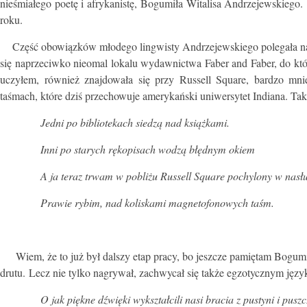
nieśmiałego poetę i afrykanistę, Bogumiła Witalisa Andrzejewskiego. 
roku.
Część obowiązków młodego lingwisty Andrzejewskiego polegała na
się naprzeciwko nieomal lokalu wydawnictwa Faber and Faber, do któr
uczyłem, również znajdowała się przy Russell Square, bardzo mni
taśmach, które dziś przechowuje amerykański uniwersytet Indiana. Ta
Jedni po bibliotekach siedzą nad książkami.
Inni po starych rękopisach wodzą błędnym okiem
A ja teraz trwam w pobliżu Russell Square pochylony w nasł
Prawie rybim, nad koliskami magnetofonowych taśm.
Wiem, że to już był dalszy etap pracy, bo jeszcze pamiętam Bogumił
drutu. Lecz nie tylko nagrywał, zachwycał się także egzotycznym języ
O jak piękne dźwięki wykształcili nasi bracia z pustyni i puszc