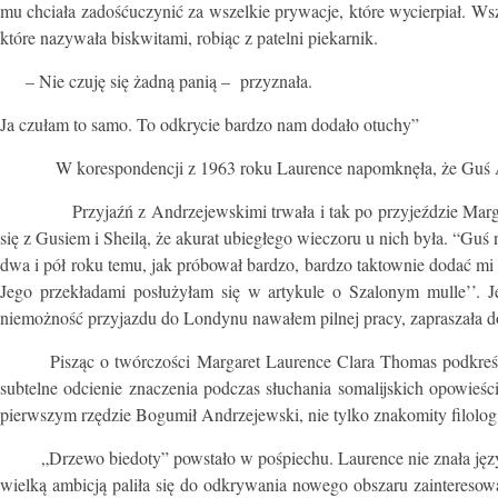
mu chciała zadośćuczynić za wszelkie prywacje, które wycierpiał. Wsz
które nazywała biskwitami, robiąc z patelni piekarnik.
– Nie czuję się żadną panią – przyznała.
Ja czułam to samo. To odkrycie bardzo nam dodało otuchy”
W korespondencji z 1963 roku Laurence napomknęła, że Guś And
Przyjaźń z Andrzejewskimi trwała i tak po przyjeździe Margaret L
się z Gusiem i Sheilą, że akurat ubiegłego wieczoru u nich była. “Guś
dwa i pół roku temu, jak próbował bardzo, bardzo taktownie dodać mi
Jego przekładami posłużyłam się w artykule o Szalonym mulle’’. J
niemożność przyjazdu do Londynu nawałem pilnej pracy, zapraszała d
Pisząc o twórczości Margaret Laurence Clara Thomas podkreśla, że
subtelne odcienie znaczenia podczas słuchania somalijskich opowieśc
pierwszym rzędzie Bogumił Andrzejewski, nie tylko znakomity filolog i m
„Drzewo biedoty” powstało w pośpiechu. Laurence nie znała języka s
wielką ambicją paliła się do odkrywania nowego obszaru zainteresowa