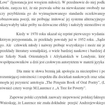
Love” (Ignorancja jest wrogiem miłości). W przedmowie do niej podkr
tekstu, zaręcza też, że nie pozwala sobie na niewskazane swobody na
czy przybliżenia go do wyimaginowanego standardu oczekiwanego
obrazowania poezji, nie próbując imitować jej systemu aliteracyjne
skazywałyby takie próby na dziwaczne efekty i nałożyły niemożliwe res
Kiedy w 1970 roku ukazał się reprint pierwszego wydania „A T
którym przypomniała, że przekłady powstały już w 1952 roku. „Sądzę,
go. Ale człowiek młody i naiwny próbuje wszystkiego i może nie jest
przekłady literatury somalijskiej, o wiele bardziej naukowe i bardzie
ze Szkoły Nauk Orientalnych i Afrykańskich w Londynie, któr
współpracowników a dziś jest czołowym autorytetem w materii języka i l
Dla mnie te słowa brzmią jak apologia za niecierpliwe i pochop
rozumiejącej ostrożności i respektu dla dociekaṅ naukowych oraz szl
mogła jej przynieść antologia „The Penguin Book of Oral Poetry”, (
również cztery wersje M.Laurence z „A Tree for Poverty”.
Zapewne polski czytelnik zauważy niepewność polskiej faktografii
Wnioskuję, że Laurence nie znała dokładnie przejść Andrzejewskiego