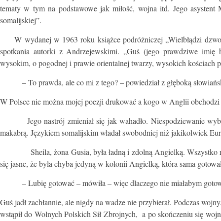
tematy w tym na podstawowe jak miłość, wojna itd. Jego asystent Mu
somalijskiej”.
W wydanej w 1963 roku książce podróżniczej „Wielbłądzi dzwonek
spotkania autorki z Andrzejewskimi. „Guś (jego prawdziwe imię
wysokim, o pogodnej i prawie orientalnej twarzy, wysokich kościach 
– To prawda, ale co mi z tego? – powiedział z głęboką słowiańsk
W Polsce nie można mojej poezji drukować a kogo w Anglii obchodzi
Jego nastrój zmieniał się jak wahadło. Niespodziewanie wybucha
makabrą. Językiem somalijskim władał swobodniej niż jakikolwiek Euro
Sheila, żona Gusia, była ładną i zdolną Angielką. Wszystko robił
się jasne, że była chyba jedyną w kolonii Angielką, która sama gotowa
– Lubię gotować – mówiła – więc dlaczego nie miałabym gotow
Guś jadł zachłannie, ale nigdy na wadze nie przybierał. Podczas wojny,
wstąpił do Wolnych Polskich Sił Zbrojnych, a po skończeniu się wojny