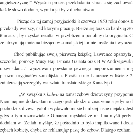
angielszczyznę!” Wyjaśnia proces przekładania starając się zachow
każde słowo dodane, wynika jakby z ducha utworu.
Pisząc do tej samej przyjaciółki 8 czerwca 1953 roku donosiła, 
przekłady wierszy, nad którymi pracuję. Bierze się teraz za bardziej zł
tłumacza, by uzyskał rezultat w przybliżeniu podobny do oryginału. Ci
że utrzymują mnie na bieżąco w somalijskiej formie myślenia i wyrażani
Choć publikując swoją pierwszą książkę Lawrence opatrzyła ją 
szczodrej pomocy Musy Haji Ismaila Galaala oraz B.W.Andrzejewskie
opowiadaṅ…” wyczuwam powstanie pewnego nieporozumienia mię
pisowni oryginałów somalijskich. Prosiła o nie Laurence w liście z
zainteresują szczegóły warsztatu translatorskiego Kanadyjki.
„W związku z
balwo
na temat zębów dziewczyny przypominaj
Niemniej nie dodawałam niczego jeśli chodzi o znaczenie a jedynie 
pochodzi z drzewa galol i wydawało mi się bardziej jasne niejako. Je
gdyś o tym rozmawiała z Omarem, myślałaś ze miał na myśli perły.
dodałam w Zeilah, myśląc, że pośrednio to było implikowane i dodał
zębach kobiety, chyba że reklamując pastę do zębow. Dlatego czułam, 