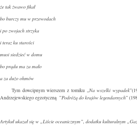
że tak żwawo fikał
bo burczy mu w przewodach
i po zwojach strzyka
i teraz ku starości
musi siedzieć w domu
bo prądu ma za mało
a za dużo ohmów
Tym dowcipnym wierszem z tomiku „
Na wszelki wypadek
”(1
Andrzejewskiego egzotyczną ”
Podróżą do krajów legendarnych
” (19
Artykuł ukazał się w „Liście oceanicznym”, dodatku kulturalnym „Gaze