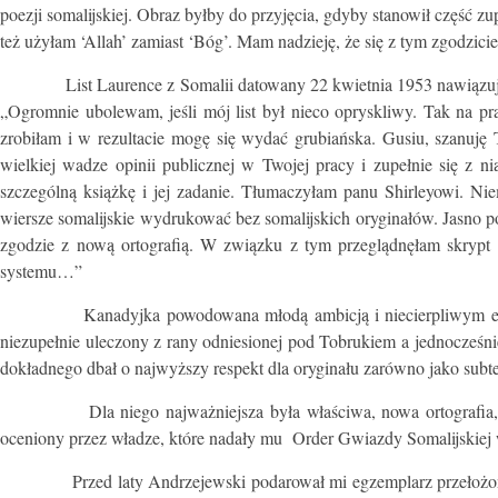
poezji somalijskiej. Obraz byłby do przyjęcia, gdyby stanowił część zu
też użyłam ‘Allah’ zamiast ‘Bóg’. Mam nadzieję, że się z tym zgodzic
List Laurence z Somalii datowany 22 kwietnia 1953 nawiązuje do p
„Ogromnie ubolewam, jeśli mój list był nieco opryskliwy. Tak na p
zrobiłam i w rezultacie mogę się wydać grubiańska. Gusiu, szanuj
wielkiej wadze opinii publicznej w Twojej pracy i zupełnie się z ni
szczególną książkę i jej zadanie. Tłumaczyłam panu Shirleyowi. Niem
wiersze somalijskie wydrukować bez somalijskich oryginałów. Jasno p
zgodzie z nową ortografią. W związku z tym przeglądnęłam skrypt 
systemu…”
Kanadyjka powodowana młodą ambicją i niecierpliwym egotyzmem
niezupełnie uleczony z rany odniesionej pod Tobrukiem a jednocześni
dokładnego dbał o najwyższy respekt dla oryginału zarówno jako subt
Dla niego najważniejsza była właściwa, nowa ortografia, skoro
oceniony przez władze, które nadały mu Order Gwiazdy Somalijskiej
Przed laty Andrzejewski podarował mi egzemplarz przełożonej prze