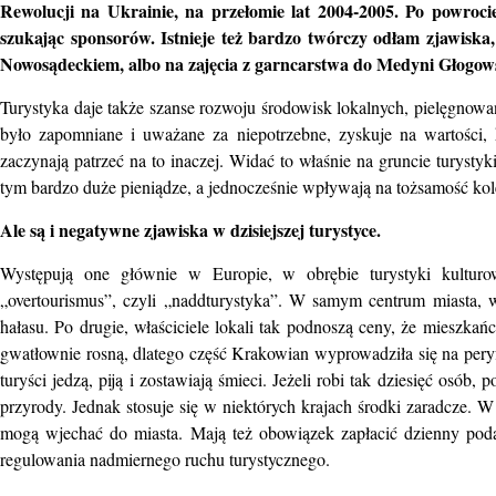
Rewolucji na Ukrainie, na przełomie lat 2004-2005. Po powrocie
szukając sponsorów. Istnieje też bardzo twórczy odłam zjawisk
Nowosądeckiem, albo na zajęcia z garncarstwa do Medyni Głogows
Turystyka daje także szanse rozwoju środowisk lokalnych, pielęgnowa
było zapomniane i uważane za niepotrzebne, zyskuje na wartości, k
zaczynają patrzeć na to inaczej. Widać to właśnie na gruncie turystyki
tym bardzo duże pieniądze, a jednocześnie wpływają na tożsamość kol
Ale są i negatywne zjawiska w dzisiejszej turystyce.
Występują one głównie w Europie, w obrębie turystyki kultu
„overtourismus”, czyli „naddturystyka”. W samym centrum miasta, 
hałasu. Po drugie, właściciele lokali tak podnoszą ceny, że mieszkań
gwatłownie rosną, dlatego część Krakowian wyprowadziła się na per
turyści jedzą, piją i zostawiają śmieci. Jeżeli robi tak dziesięć osób
przyrody. Jednak stosuje się w niektórych krajach środki zaradcze. W 
mogą wjechać do miasta. Mają też obowiązek zapłacić dzienny podat
regulowania nadmiernego ruchu turystycznego.