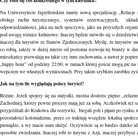
Czy robi się coś konkretnego w tym kierunku?
Na Uniwersytecie Jagiellońskim mamy nową specjalizację „Relacje m
obsługi ruchu turystycznego, systemów rezerwacyjnych, ukła
odpowiedzialności, jaka na nich spoczywa, jako na przyszłych organ
pod uwagę różnice kulturowe. Inaczej będzie mówiło się o dziedzictwie
inaczej dla turystów ze Stanów Zjednoczonych. Myślę, że turystów moż
co robią, zależy w dużej mierze od poziomu rozwoju tej branży w da
mieszkańcy pozwalają na takie czy inne zachowania, a nawet je popier
„happy hour” od godziny 22:00, w ramach której goście mogą pić na u
wejściem we własnych wymiocinach. Przy takim szybkim zarobku zysk j
Jak na tym tle wyglądają polscy turyści?
Różnie. Jeżeli spojrzy się na statystki, można dostrzec piętno „żelaz
Zachodniej, którzy pewne procesy mają już za sobą. Aczkolwiek też są 
przyjeżdżali do Krakowa dla rozrywki, biegali goli i pijani po rynku,
pozostałości kolonializmu, przez co traktują wszędzie lokalną społe
pieniądze, a wy macie nam służyć. Oczywiście są to bardzo daleko id
sposobie zwiedzania. Inaczej robi to turysta z Azji, inaczej przybys