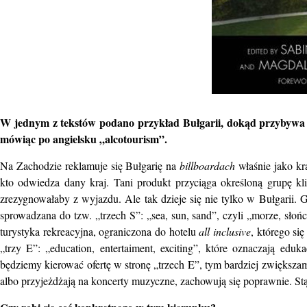
W jednym z tekstów podano przykład Bułgarii, dokąd przybywa mn
mówiąc po angielsku „alcotourism”.
Na Zachodzie reklamuje się Bułgarię na
billboardach
właśnie jako kr
kto odwiedza dany kraj. Tani produkt przyciąga określoną grupę k
zrezygnowałaby z wyjazdu. Ale tak dzieje się nie tylko w Bułgarii.
sprowadzana do tzw. „trzech S”: „sea, sun, sand”, czyli „morze, słońc
turystyka rekreacyjna, ograniczona do hotelu
all inclusive
, którego si
„trzy E”: „education, entertaiment, exciting”, które oznaczają eduk
będziemy kierować ofertę w stronę „trzech E”, tym bardziej zwiększam
albo przyjeżdżają na koncerty muzyczne, zachowują się poprawnie. St