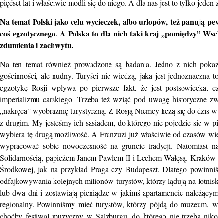
pięćset lat i właściwie modli się do niego. A dla nas jest to tylko jeden
Na temat Polski jako celu wycieczek, albo urlopów, też panują p
coś egzotycznego. A Polska to dla nich taki kraj „pomiędzy” W
zdumienia i zachwytu.
Na ten temat również prowadzone są badania. Jedno z nich pokazał
gościnności, ale nudny. Turyści nie wiedzą, jaka jest jednoznaczn
egzotykę Rosji wpływa po pierwsze fakt, że jest postsowiecka, c
imperializmu carskiego. Trzeba też wziąć pod uwagę historyczne zwi
„nakręca” wyobraźnię turystyczną. Z Rosją Niemcy liczą się do dziś w 
z drugim. My jesteśmy ich sąsiadem, do którego nie pojedzie się w p
wybiera tę drugą możliwość. A Franzuzi już właściwie od czasów wie
wypracować sobie nowoczesność na gruncie tradycji. Natomiast nas
Solidarnością, papieżem Janem Pawłem II i Lechem Wałęsą. Kraków nie
Środkowej, jak na przykład Praga czy Budapeszt. Dlatego powinniś
odfajkowywania kolejnych milionów turystów, którzy lądują na lotnisku
lub dwa dni i zostawiają pieniądze w jakimś apartamencie należący
regionalny. Powinniśmy mieć turystów, którzy pójdą do muzeum, we
choćby festiwal muzyczny w Salzburgu, do którego nie trzeba nikog