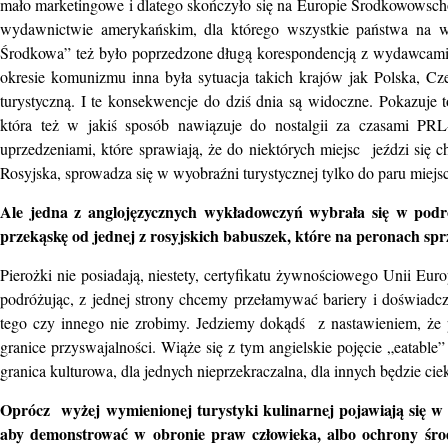
mało marketingowe i dlatego skończyło się na Europie Środkowowsch
wydawnictwie amerykańskim, dla którego wszystkie państwa na
Środkowa” też było poprzedzone długą korespondencją z wydawcami, k
okresie komunizmu inna była sytuacja takich krajów jak Polska, Cz
turystyczną. I te konsekwencje do dziś dnia są widoczne. Pokazuje
która też w jakiś sposób nawiązuje do nostalgii za czasami PRL
uprzedzeniami, które sprawiają, że do niektórych miejsc jeździ się ch
Rosyjska, sprowadza się w wyobraźni turystycznej tylko do paru miejs
Ale jedna z anglojęzycznych wykładowczyń wybrała się w podró
przekąskę od jednej z rosyjskich babuszek, które na peronach spr
Pierożki nie posiadają, niestety, certyfikatu żywnościowego Unii Euro
podróżując, z jednej strony chcemy przełamywać bariery i doświadcza
tego czy innego nie zrobimy. Jedziemy dokądś z nastawieniem, że 
granice przyswajalności. Wiąże się z tym angielskie pojęcie „eatable”
granica kulturowa, dla jednych nieprzekraczalna, dla innych będzie 
Oprócz wyżej wymienionej turystyki kulinarnej pojawiają się w k
aby demonstrować w obronie praw człowieka, albo ochrony śro