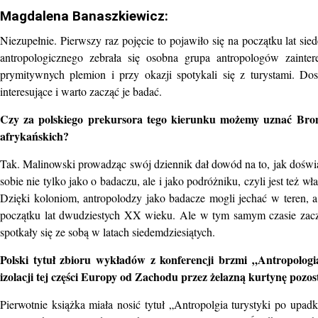
Magdalena Banaszkiewicz:
Niezupełnie. Pierwszy raz pojęcie to pojawiło się na początku lat s
antropologicznego zebrała się osobna grupa antropologów zainter
prymitywnych plemion i przy okazji spotykali się z turystami. Do
interesujące i warto zacząć je badać.
Czy za polskiego prekursora tego kierunku możemy uznać Broni
afrykańskich?
Tak. Malinowski prowadząc swój dziennik dał dowód na to, jak doświ
sobie nie tylko jako o badaczu, ale i jako podróżniku, czyli jest też 
Dzięki koloniom, antropolodzy jako badacze mogli jechać w teren, 
początku lat dwudziestych XX wieku. Ale w tym samym czasie zaczęł
spotkały się ze sobą w latach siedemdziesiątych.
Polski tytuł zbioru wykładów z konferencji brzmi „Antropologi
izolacji tej części Europy od Zachodu przez żelazną kurtynę pozos
Pierwotnie książka miała nosić tytuł „Antropolgia turystyki po upadk