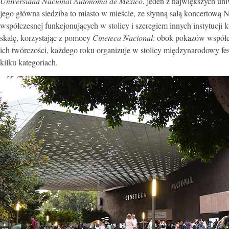
Universidad Nacional Autónoma de México
, jeden z największych un
jego główna siedziba to miasto w mieście, ze słynną salą koncertową 
współczesnej funkcjonujących w stolicy i szeregiem innych instytucji 
skalę, korzystając z pomocy
Cineteca Nacional
: obok pokazów współcz
ich twórczości, każdego roku organizuje w stolicy międzynarodowy
kilku kategoriach.