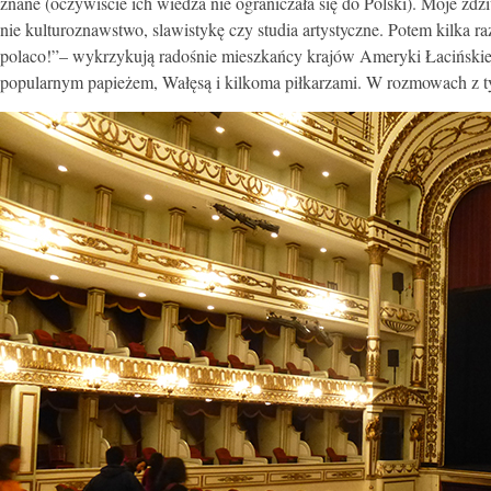
znane (oczywiście ich wiedza nie ograniczała się do Polski). Moje zdzi
nie kulturoznawstwo, slawistykę czy studia artystyczne. Potem kilka
polaco!”– wykrzykują radośnie mieszkańcy krajów Ameryki Łacińskiej, 
popularnym papieżem, Wałęsą i kilkoma piłkarzami. W rozmowach z ty