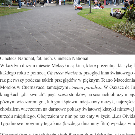
Cineteca National, fot. arch. Cineteca National
W każdym dużym mieście Meksyku są kina, które
prezentują
klasykę 
każdego roku z pomocą
Cineteca Nacional
przegląd kina światowego
raz pierwszy podczas takich przeglądów w pięknym Teatro Macedonia
Morelos w Cuernavace, tamtejszym
cinema paradiso
. W Oaxace de Ju
knajpkach „dla swoich”: pięć, sześć stolików, na ścianach obrazy mie
późnym wieczorem gra, lub gra i śpiewa, miejscowy muzyk, najczęściej
chodziłem wieczorem na darmowe pokazy światowej klasyki filmowej (r
urzędu miejskiego. Obejrzałem w nim po raz enty w życiu „Los Olvida
Tygodniowe programy tego kina (każdego dnia inny film) wpadają w ręce
Wspomniałem o dwóch festiwalach filmowych w Meksyku, a jest jeszc