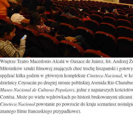
Wnętrze Teatro Macedonio Alcalá w Oaxace de Juárez, fot. Andrzej Ż
Miłośników sztuki filmowej znających choć trochę hiszpański i gotowy
spędzać kilka godzin w głównym kompleksie
Cineteca Nacional,
w ko
dzielnicy Coyoacán po drugiej stronie pobliskiej Avenida Río Churub
Museo Nacional de Culturas Populares
, jedne z najstarszych kościołów
Cortésa. Może po wielu wędrówkach po historii brukowanymi ulicami i
Cineteca Nacional
powstanie po powrocie do kraju scenariusz nostal
znanego filmu francuskiego przypadkowe).