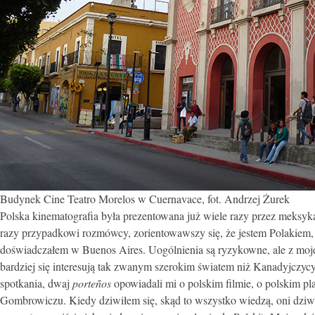
Budynek Cine Teatro Morelos w Cuernavace, fot. Andrzej Żurek
Polska kinematografia była prezentowana już wiele razy przez meksyk
razy przypadkowi rozmówcy, zorientowawszy się, że jestem Polakiem
doświadczałem w Buenos Aires. Uogólnienia są ryzykowne, ale z moje
bardziej się interesują tak zwanym szerokim światem niż Kanadyjczyc
spotkania, dwaj
porteños
opowiadali mi o polskim filmie, o polskim pla
Gombrowiczu. Kiedy dziwiłem się, skąd to wszystko wiedzą, oni dziwili