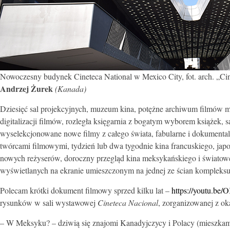
Nowoczesny budynek Cineteca National w Mexico City, fot. arch. „Cin
Andrzej Żurek
(Kanada)
Dziesięć sal projekcyjnych, muzeum kina, potężne archiwum filmów m
digitalizacji filmów, rozległa księgarnia z bogatym wyborem książek, s
wyselekcjonowane nowe filmy z całego świata, fabularne i dokumentaln
twórcami filmowymi, tydzień lub dwa tygodnie kina francuskiego, japo
nowych reżyserów, doroczny przegląd kina meksykańskiego i światow
wyświetlanych na ekranie umieszczonym na jednej ze ścian kompleksu 
Polecam krótki dokument filmowy sprzed kilku lat –
https://youtu.b
rysunków w sali wystawowej
Cineteca Nacional
, zorganizowanej z ok
– W Meksyku? – dziwią się znajomi Kanadyjczycy i Polacy (mieszka