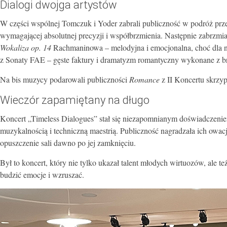
Dialogi dwojga artystów
W części wspólnej Tomczuk i Yoder zabrali publiczność w podróż prze
wymagającej absolutnej precyzji i współbrzmienia. Następnie zabrzmi
Wokaliza op. 14
Rachmaninowa – melodyjna i emocjonalna, choć dla n
z Sonaty FAE – gęste faktury i dramatyzm romantyczny wykonane z br
Na bis muzycy podarowali publiczności
Romance
z II Koncertu skrzy
Wieczór zapamiętany na długo
Koncert „Timeless Dialogues” stał się niezapomnianym doświadczeni
muzykalnością i techniczną maestrią. Publiczność nagradzała ich owacja
opuszczenie sali dawno po jej zamknięciu.
Był to koncert, który nie tylko ukazał talent młodych wirtuozów, ale 
budzić emocje i wzruszać.