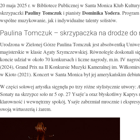
20 maja 2025 r. w Bibliotece Publicznej w Santa Monica Klub Kultur
Pauliny Tomczuk
Dominika Yodera
skrzypaczki
i pianisty
. Program
wspólne muzykowanie, jak i indywidualne talenty solistów.
Paulina Tomczuk – skrzypaczka na drodze do 
Urodzona w Zielonej Górze Paulina Tomczuk jest absolwentką Uniwe
magisterskie w klasie Agaty Szymczewskiej. Równolegle doskonali si
koncie udział w około 70 konkursach i liczne nagrody, m.in. IV na
(2024), Grand Prix na II Konkursie Muzyki Kameralnej im. Wiłkom
w Kioto (2021). Koncert w Santa Monica był jej amerykańskim debiu
W części solowej artystka sięgnęła po trzy różne stylistycznie utwory:
A
Sonaty na skrzypce solo nr 5 op. 27 Ysaÿe’a oraz błyskotliwy Kaprys
klarowność i wewnętrzny spokój, Ysaÿe zabrzmiał mrocznie i ekspresyjn
swoją wirtuozerią i żarem.