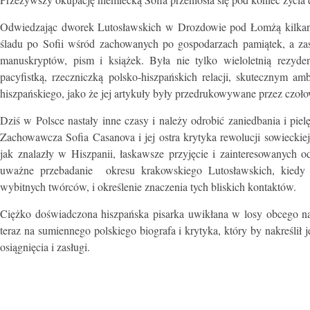
Odwiedzając dworek Lutosławskich w Drozdowie pod Łomżą kilkana
śladu po Sofii wśród zachowanych po gospodarzach pamiątek, a z
manuskryptów, pism i książek. Była nie tylko wieloletnią rezyde
pacyfistką, rzeczniczką polsko-hiszpańskich relacji, skutecznym a
hiszpańskiego, jako że jej artykuły były przedrukowywane przez czo
Dziś w Polsce nastały inne czasy i należy odrobić zaniedbania i piel
Zachowawcza Sofia Casanova i jej ostra krytyka rewolucji sowieckie
jak znalazły w Hiszpanii, łaskawsze przyjęcie i zainteresowanych 
uważne przebadanie okresu krakowskiego Lutosławskich, kiedy t
wybitnych twórców, i określenie znaczenia tych bliskich kontaktów.
Ciężko doświadczona hiszpańska pisarka uwikłana w losy obcego nar
teraz na sumiennego polskiego biografa i krytyka, który by nakreślił 
osiągnięcia i zasługi.