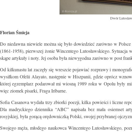
Dwór Lutosław
Florian Śmieja
Do niedawna niewiele można się było dowiedzieć zarówno w Polsce ja
(1861-1958), pierwszej żonie Wincentego Lutosławskiego. Sytuacja w ob
skąpe artykuły i noty. Jej osoba była niewygodna zarówno w post franki
Od kilkunastu lat zaczęły się wreszcie pojawiać rozprawy i monografi
wysiłkom Ofelii Alayato, następnie w Hiszpanii, gdzie oprócz wznowi
której egzemplarz podarował mi wiosną 1989 roku w Opolu były mini
więc ziomek pisarki, Fraga Iribarne.
Sofia Casanova wydała trzy zbiorki poezji, kilka powieści i liczne re
Dla madryckiego dziennika “ABC” napisała bez mała osiemset art
rosyjskiej, była gorącą orędowniczką Polski, swojej przybranej ojczyz
Swojego męża, młodego naukowca Wincentego Lutosławskiego, pozna