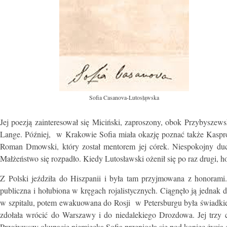
Sofia Casanova-Lutosłąwska
Jej poezją zainteresował się Miciński, zaproszony, obok Przybysze
Lange. Później, w Krakowie Sofia miała okazję poznać także Kaspro
Roman Dmowski, który został mentorem jej córek. Niespokojny duch
Małżeństwo się rozpadło. Kiedy Lutosławski ożenił się po raz drugi
Z Polski jeździła do Hiszpanii i była tam przyjmowana z honorami
publiczna i hołubiona w kręgach rojalistycznych. Ciągnęło ją jednak 
w szpitalu, potem ewakuowana do Rosji w Petersburgu była świadkie
zdołała wrócić do Warszawy i do niedalekiego Drozdowa. Jej trzy c
Przeżywszy okupację niemiecką Sofia przeniosła się pod koniec życia 