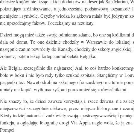
dziesięć krajów nie licząc takich dodatków na deser jak San Marino,
pokazująca zróżnicowanie, a jednocześnie podstawową tożsamość lud
pieniądze i symbole. Czyżby wiedza książkowa miała być jedynym źródł
nie uprzedzajmy faktów. Poczekajmy na rezultaty.
Dzieci mogą mieć także swoje odmienne zdanie, bo one są królikami 
dala od domu. To one dzielnie chodziły w Warszawie do lokalnej 
następnie zanim powróciły do Kanady, chodziły do szkoły angielskiej.
żołnierz, potem lekcji fortepianu udzielała Belgijka.
Ale Belgia, szczególnie dla najstarszej Ani, to coś bardzo konkretn
bóle w boku i nie było rady tylko szukać szpitala. Stanęliśmy w Lou
pacjentki też. Nawet odrobina szkolnego francuskiego nic tu nie pomo
umiały nic kupić, wytłumaczyć, ani porozumieć się z rówieśnikami.
Nie znaczy to, że dzieci zawsze korzystają i, rzecz dziwna, nie zal
miejscowości szczególnie ciekawe, przez miejsca historyczne i czar
Kiedy indziej natomiast zadziwiały swoją spostrzegawczością i pamięc
funkcja, a oglądając fotografię drogi Via Appia nagle woła, że ją zna
Pompei.