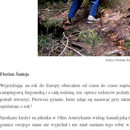
Zofia i Florian Śm
Florian Śmieja
Wyjeżdżając na rok do Europy obiecałem od czasu do czasu napis
campingową furgonetką i z całą rodziną, tzn. oprócz rodziców jechał
potrafi stworzyć. Pierwsze pytanie, które zdaje się nasuwać przy taki
opóźnione o rok?
Spotkany kiedyś na pikniku w Ohio Amerykanin widząc kanadyjską rej
granice swojego stanu nie wyjechał i nie miał zamiaru tego robić 