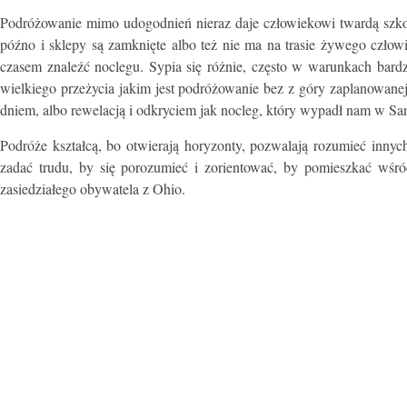
Podróżowanie mimo udogodnień nieraz daje człowiekowi twardą szkołę
późno i sklepy są zamknięte albo też nie ma na trasie żywego człowi
czasem znaleźć noclegu. Sypia się różnie, często w warunkach bard
wielkiego przeżycia jakim jest podróżowanie bez z góry zaplanowanej 
dniem, albo rewelacją i odkryciem jak nocleg, który wypadł nam w Sa
Podróże kształcą, bo otwierają horyzonty, pozwalają rozumieć innych
zadać trudu, by się porozumieć i zorientować, by pomieszkać wśró
zasiedziałego obywatela z Ohio.