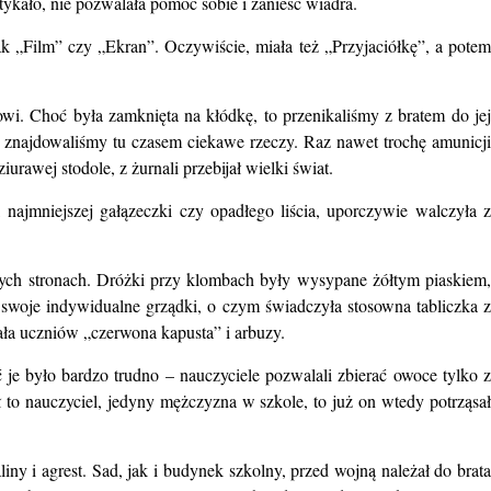
tykało, nie pozwalała pomóc sobie i zanieść wiadra.
ak „Film” czy „Ekran”. Oczywiście, miała też „Przyjaciółkę”, a potem
zowi. Choć była zamknięta na kłódkę, to przenikaliśmy z bratem do jej
, znajdowaliśmy tu czasem ciekawe rzeczy. Raz nawet trochę amunicji
awej stodole, z żurnali przebijał wielki świat.
 najmniejszej gałązeczki czy opadłego liścia, uporczywie walczyła z
szych stronach. Dróżki przy klombach były wysypane żółtym piaskiem,
woje indywidualne grządki, o czym świadczyła stosowna tabliczka z
ała uczniów „czerwona kapusta” i arbuzy.
je było bardzo trudno – nauczyciele pozwalali zbierać owoce tylko z
ł to nauczyciel, jedyny mężczyzna w szkole, to już on wtedy potrząsał
ny i agrest. Sad, jak i budynek szkolny, przed wojną należał do brata