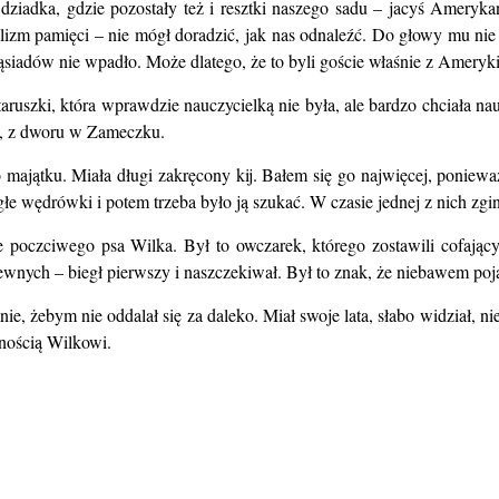
 dziadka, gdzie pozostały też i resztki naszego sadu – jacyś Ameryk
alizm pamięci – nie mógł doradzić, jak nas odnaleźć. Do głowy mu nie 
ąsiadów nie wpadło. Może dlatego, że to byli goście właśnie z Ameryki
ruszki, która wprawdzie nauczycielką nie była, ale bardzo chciała n
a, z dworu w Zameczku.
 majątku. Miała długi zakręcony kij. Bałem się go najwięcej, poniew
agłe wędrówki i potem trzeba było ją szukać. W czasie jednej z nich
poczciwego psa Wilka. Był to owczarek, którego zostawili cofający 
rewnych – biegł pierwszy i naszczekiwał. Był to znak, że niebawem po
 żebym nie oddalał się za daleko. Miał swoje lata, słabo widział, ni
rnością Wilkowi.