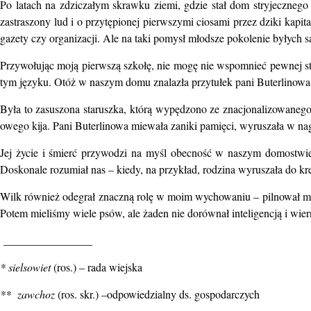
Po latach na zdziczałym skrawku ziemi, gdzie stał dom stryjecznego
zastraszony lud i o przytępionej pierwszymi ciosami przez dziki kapit
gazety czy organizacji. Ale na taki pomysł młodsze pokolenie byłych s
Przywołując moją pierwszą szkołę, nie mogę nie wspomnieć pewnej sta
tym języku. Otóż w naszym domu znalazła przytułek pani Buterlinow
Była to zasuszona staruszka, którą wypędzono ze znacjonalizowanego
owego kija. Pani Buterlinowa miewała zaniki pamięci, wyruszała w n
Jej życie i śmierć przywodzi na myśl obecność w naszym domostwie 
Doskonale rozumiał nas – kiedy, na przykład, rodzina wyruszała do k
Wilk również odegrał znaczną rolę w moim wychowaniu – pilnował mnie,
Potem mieliśmy wiele psów, ale żaden nie dorównał inteligencją i wie
________________
* sielsowiet
(ros.) – rada wiejska
** zawchoz
(ros. skr.) –odpowiedzialny ds. gospodarczych