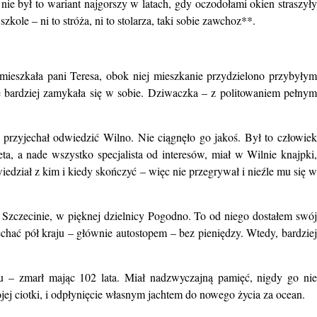
ie był to wariant najgorszy w latach, gdy oczodołami okien straszyły
kole – ni to stróża, ni to stolarza, taki sobie zawchoz**.
ieszkała pani Teresa, obok niej mieszkanie przydzielono przybyłym
e bardziej zamykała się w sobie. Dziwaczka – z politowaniem pełnym
przyjechał odwiedzić Wilno. Nie ciągnęło go jakoś. Był to człowiek
ta, a nade wszystko specjalista od interesów, miał w Wilnie knajpki,
iedział z kim i kiedy skończyć – więc nie przegrywał i nieźle mu się w
ł w Szczecinie, w pięknej dzielnicy Pogodno. To od niego dostałem swój
hać pół kraju – głównie autostopem – bez pieniędzy. Wtedy, bardziej
 – zmarł mając 102 lata. Miał nadzwyczajną pamięć, nigdy go nie
ej ciotki, i odpłynięcie własnym jachtem do nowego życia za ocean.