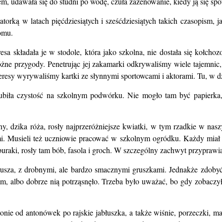
m, udawała się do studni po wodę, czuła zażenowanie, kiedy ją się spo
orką w latach pięćdziesiątych i sześćdziesiątych takich czasopism, j
omu.
sa składała je w stodole, która jako szkolna, nie dostała się kołcho
óżne przygody. Penetrując jej zakamarki odkrywaliśmy wiele tajemnic
y wyrywaliśmy kartki ze słynnymi sportowcami i aktorami. Tu, w dziur
 Lubiła czystość na szkolnym podwórku. Nie mogło tam być papierka,
ny, dzika róża, rosły najprzeróżniejsze kwiatki, w tym rzadkie w na
 Musieli też uczniowie pracować w szkolnym ogródku. Każdy miał s
uraki, rosły tam bób, fasola i groch. W szczególny zachwyt przyprawi
rusza, z drobnymi, ale bardzo smacznymi gruszkami. Jednakże zdobyć 
jem, albo dobrze nią potrząsnęło. Trzeba było uważać, bo gdy zobaczy
ie od antonówek po rajskie jabłuszka, a także wiśnie, porzeczki, mali