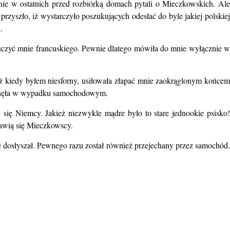
anie w ostatnich przed rozbiórką domach pytali o Mieczkowskich. Ale
przyszło, iż wystarczyło poszukujących odesłać do byle jakiej polskiej
.
auczyć mnie francuskiego. Pewnie dlatego mówiła do mnie wyłącznie w
aż kiedy byłem niesforny, usiłowała złapać mnie zaokrąglonym końcem
 zginęła w wypadku samochodowym.
się Niemcy. Jakież niezwykle mądre było to stare jednookie psisko!
jawią się Mieczkowscy.
e dosłyszał. Pewnego razu został również przejechany przez samochód.