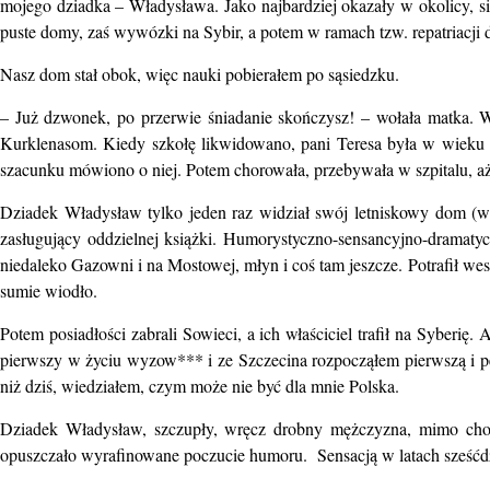
mojego dziadka – Władysława. Jako najbardziej okazały w okolicy, si
puste domy, zaś wywózki na Sybir, a potem w ramach tzw. repatriacji do 
Nasz dom stał obok, więc nauki pobierałem po sąsiedzku.
– Już dzwonek, po przerwie śniadanie skończysz! – wołała matka. W
Kurklenasom. Kiedy szkołę likwidowano, pani Teresa była w wieku e
szacunku mówiono o niej. Potem chorowała, przebywała w szpitalu, aż
Dziadek Władysław tylko jeden raz widział swój letniskowy dom (wi
zasługujący oddzielnej książki. Humorystyczno-sensancyjno-dramatycz
niedaleko Gazowni i na Mostowej, młyn i coś tam jeszcze. Potrafił wes
sumie wiodło.
Potem posiadłości zabrali Sowieci, a ich właściciel trafił na Syberię.
pierwszy w życiu wyzow*** i ze Szczecina rozpocząłem pierwszą i peł
niż dziś, wiedziałem, czym może nie być dla mnie Polska.
Dziadek Władysław, szczupły, wręcz drobny mężczyzna, mimo chor
opuszczało wyrafinowane poczucie humoru. Sensacją w latach sześćdzi