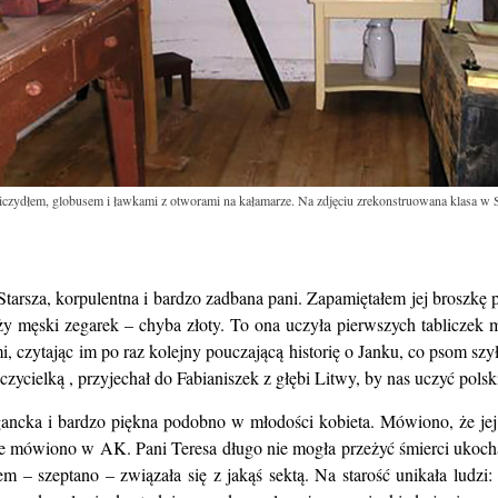
, liczydłem, globusem i ławkami z otworami na kałamarze. Na zdjęciu zrekonstruowana klasa w 
tarsza, korpulentna i bardzo zadbana pani. Zapamiętałem jej broszkę p
ży męski zegarek – chyba złoty. To ona uczyła pierwszych tabliczek 
 czytając im po raz kolejny pouczającą historię o Janku, co psom szył
zycielką , przyjechał do Fabianiszek z głębi Litwy, by nas uczyć polsk
egancka i bardzo piękna podobno w młodości kobieta. Mówiono, że jej 
ie mówiono w AK. Pani Teresa długo nie mogła przeżyć śmierci ukocha
tem – szeptano – związała się z jakąś sektą. Na starość unikała lud