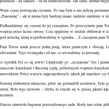
poddaszu – na salkach – od lat zamieszkiwała. Tak samo, niemal biegie
Wiele czasu poświęcała czytaniu. To ona była u nas jedyną prenumerat
„Panoramę” – ale te pisma były bardziej znane, niektóre mieliśmy w d
Podkradaliśmy się czasem do jej czasopism. Po przeczytaniu pani Tere
wnętrza przez liczne otwory. Czas spędzony w stodole obfitował w r
pod strzechą, którą wypróbowaliśmy w ognisku… Z czasopism pani Teres
Pani Teresa miała jeszcze jedną pasję, która graniczyła z obsesją.
chwastami. Tego wymagała i od nas, co uważaliśmy za przesadę.
A ogródek był co się zowie! Upiększały go „szczepione” bzy i jaśmi
znaczone kamykami i tłuczoną cegłą, pobielonymi wapnem kamykami.
nazwiskiem. Prócz warzyw najpospolitszych, takich jak marchew czy b
Jesienią ulubionym miejscem, gdzie się gromadzili uczniowie, była g
ziemi. Było tego niewiele – chyba, że rzuciło się w gruszę jakimś ki
uczniem.
Grusza stanowiła fragment przerzedzonego sadu. Rosły tam różne jabłon