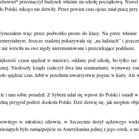
elsowiet* przeznaczył budynek właśnie na szkołę początkową. Nawet n
Polski, nikogo nie dziwiły. Przez pewien czas ojciec miał pracę przy sz
yruszałem więc przez podwórko prosto do klasy. Na górze właśnie m
merytalnym. Jeszcze rzadziej pokazywała się „na ludziach” i jeszcz
 nie wróciła na swe nigdy nieremontowane i przeciekające poddasze.
ększość czasu spędzał w mieście), oddany pod szkołę, bo tylko raz 
nej. Niedoszły ksiądz (zaliczył dwa lata seminarium), wytrawny este
oło spędzać czas, lubił w przednim towarzystwie pograć w karty. Ale w
 Ale i tam sobie poradził. Z Syberii udał się wprost do Polski i osiad
ną przygód podróż dookoła Polski. Dziś dziwię się, jak mogłem objec
owitego w młodości zdrowia, w Szczecinie dożył sędziwego wieku
esiątych było zamążpójście za Amerykanina jednej z jego córek, a moj