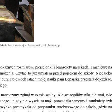
Szkole Podstawowej w Pakosławiu, fot. ilza.com.pl
okaźnych rozmiarów, pierścionki i bransolety na rękach. I manicure na
mnożenia. Czytać to już umiałem przed pójściem do szkoły. Niedaleko
 buty. Po dwóch latach mojej nauki pani Leparska przestała dojeżdżać.
iego.
narzeczony zginął w czasie wojny. Ale szczegółów nikt nie znał, tyle
nego i nigdy nie wyszła za mąż, prowadziła samotny i zamknięty tryb
zi: szybko przemykała od przystanku autobusowego do szkoły, gdzie na