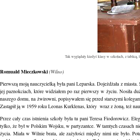
Tak wyglądały kiedyś klasy w szkołach, z tablicą
Romuald Mieczkowski
(Wilno)
Pierwszą moją nauczycielką była pani Leparska. Dojeżdżała z miasta. S
jej paznokciach, które widziałem po raz pierwszy w życiu. Nosiła du
naszego domu, na żwirowni, popisywałem się przed starszymi kolegami,
Zastąpił ją w 1959 roku Leonas Kurklenas, który wraz z żoną, też nauc
Przez cały czas istnienia szkoły była tu pani Teresa Fiodorowicz. El
tylko, że był w Polskim Wojsku, w partyzantce. W tamtych czasach n
życia. Miała w Wilnie brata, ale zażyłości między nimi nie było. Po