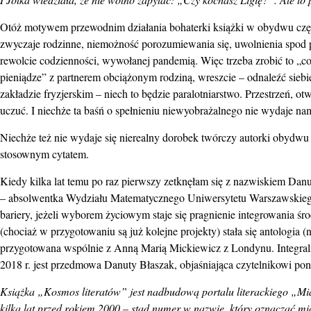
Otóż motywem przewodnim działania bohaterki książki w obydwu części
zwyczaje rodzinne, niemożność porozumiewania się, uwolnienia spod 
rewolcie codzienności, wywołanej pandemią. Więc trzeba zrobić to „co
pieniądze” z partnerem obciążonym rodziną, wreszcie – odnaleźć siebi
zakładzie fryzjerskim – niech to będzie paralotniarstwo. Przestrzeń, 
uczuć. I niechże ta baśń o spełnieniu niewyobrażalnego nie wydaje na
Niechże też nie wydaje się nierealny dorobek twórczy autorki obydwu k
stosownym cytatem.
Kiedy kilka lat temu po raz pierwszy zetknęłam się z nazwiskiem Danut
– absolwentka Wydziału Matematycznego Uniwersytetu Warszawskiego (si
bariery, jeżeli wyborem życiowym staje się pragnienie integrowania śr
(chociaż w przygotowaniu są już kolejne projekty) stała się antologia 
przygotowana wspólnie z Anną Marią Mickiewicz z Londynu. Integral
2018 r. jest przedmowa Danuty Błaszak, objaśniająca czytelnikowi pona
Książka „Kosmos literatów” jest nadbudową portalu literackiego „M
kilka lat przed rokiem 2000 – stąd numer w nazwie, który oznaczać m