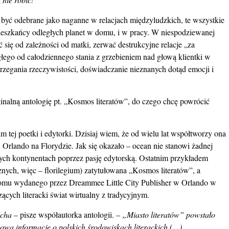
 być odebrane jako naganne w relacjach międzyludzkich, te wszystkie
ieszkańcy odległych planet w domu, i w pracy. W niespodziewanej
się od zależności od matki, zerwać destrukcyjne relacje „za
głego od całodziennego stania z grzebieniem nad głową klientki w
trzegania rzeczywistości, doświadczanie nieznanych dotąd emocji i
ginalną antologię pt. „Kosmos literatów”, do czego chcę powrócić
 tej poetki i edytorki. Dzisiaj wiem, że od wielu lat współtworzy ona
Orlando na Florydzie. Jak się okazało – ocean nie stanowi żadnej
żnych kontynentach poprzez pasję edytorską. Ostatnim przykładem
cznych, więc – florilegium) zatytułowana „Kosmos literatów”, a
tomu wydanego przez Dreammee Little City Publisher w Orlando w
ących literacki świat wirtualny z tradycyjnym.
echa
– pisze współautorka antologii. –
„Miasto literatów” powstało
tawową informację o polskich środowiskach literackich (…).