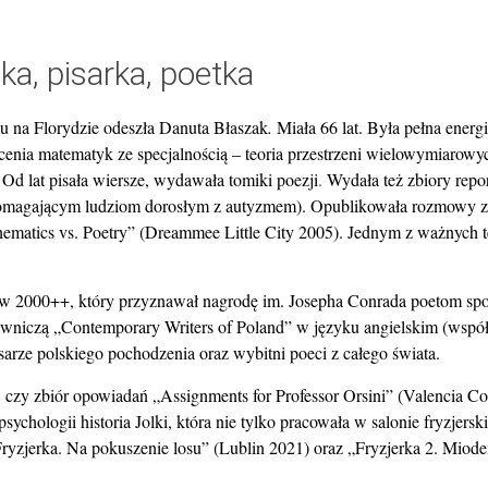
a, pisarka, poetka
u na Florydzie odeszła Danuta Błaszak
.
Miała 66 lat. Była pełna ener
łecenia matematyk ze specjalnością – teoria przestrzeni wielowymiarowy
Od lat pisała wiersze, wydawała tomiki poezji
.
Wydała też zbiory repor
 pomagającym ludziom dorosłym z autyzmem). Opublikowała
rozmowy z
ematics vs. Poetry” (Dreammee Little City 2005). Jednym z ważnych 
ratów 2000++, który przyznawał nagrodę im. Josepha Conrada poetom sp
awniczą „Contemporary Writers of Poland” w języku angielskim (wspó
sarze polskiego pochodzenia oraz wybitni poeci z całego świata.
 czy zbiór opowiadań „Assignments for Professor Orsini” (Valencia Co
ychologii historia Jolki, która nie tylko pracowała w salonie fryzjers
„Fryzjerka. Na pokuszenie losu” (Lublin 2021) oraz „Fryzjerka 2. Miod