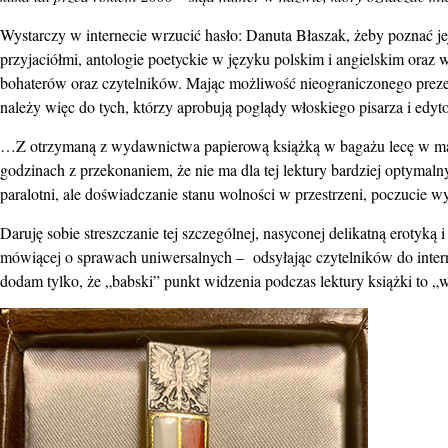
Wystarczy w internecie wrzucić hasło: Danuta Błaszak, żeby poznać jej
przyjaciółmi, antologie poetyckie w języku polskim i angielskim oraz 
bohaterów oraz czytelników. Mając możliwość nieograniczonego preze
należy więc do tych, którzy aprobują poglądy włoskiego pisarza i edytor
…Z otrzymaną z wydawnictwa papierową książką w bagażu lecę w maju
godzinach z przekonaniem, że nie ma dla tej lektury bardziej optyma
paralotni, ale doświadczanie stanu wolności w przestrzeni, poczucie
Daruję sobie streszczanie tej szczególnej, nasyconej delikatną erotyką 
mówiącej o sprawach uniwersalnych – odsyłając czytelników do inter
dodam tylko, że „babski” punkt widzenia podczas lektury książki to „