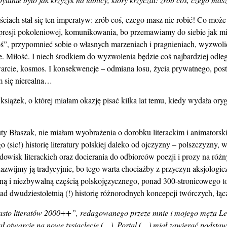
ach stał się ten imperatyw: zrób coś, czego masz nie robić! Co może
presji pokoleniowej, komunikowania, bo przemawiamy do siebie jak m
ś”, przypomnieć sobie o własnych marzeniach i pragnieniach, wyzwolić 
e. Miłość. I niech środkiem do wyzwolenia będzie coś najbardziej odle
otwarcie, kosmos. I konsekwencje – odmiana losu, życia prywatnego, pos
m się nierealna…
siążek, o której miałam okazję pisać kilka lat temu, kiedy wydała ory
y Błaszak, nie miałam wyobrażenia o dorobku literackim i animatorskim
c!) historię literatury polskiej daleko od ojczyzny – polszczyzny, w 
odowisk literackich oraz docierania do odbiorców poezji i prozy na ró
(nazwijmy ją tradycyjnie, bo tego warta chociażby z przyczyn aksjologi
ną i niezbywalną częścią polskojęzycznego, ponad 300-stronicowego 
d dwudziestoletnią (!) historię różnorodnych koncepcji twórczych, łącz
iasto literatów 2000++”, redagowanego przeze mnie i mojego męża L
iał otwarcie na nowe tysiąclecie (…). Portal (…) miał zawierać pods