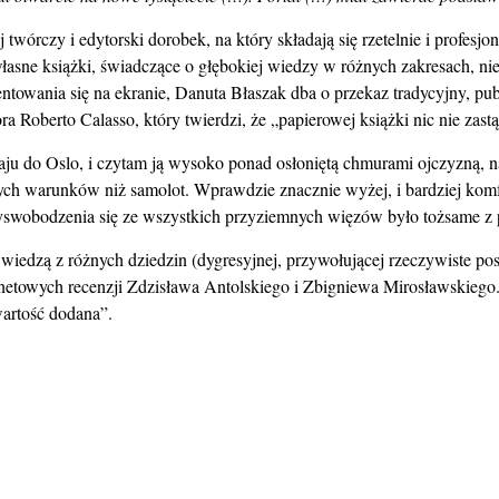
 twórczy i edytorski dorobek, na który składają się rzetelnie i profe
własne książki, świadczące o głębokiej wiedzy w różnych zakresach, ni
ntowania się na ekranie, Danuta Błaszak dba o przekaz tradycyjny, p
a Roberto Calasso, który twierdzi, że „papierowej książki nic nie zastą
 do Oslo, i czytam ją wysoko ponad osłoniętą chmurami ojczyzną, n
lnych warunków niż samolot. Wprawdzie znacznie wyżej, i bardziej ko
 wyswobodzenia się ze wszystkich przyziemnych więzów było tożsame z 
i wiedzą z różnych dziedzin (dygresyjnej, przywołującej rzeczywiste pos
netowych recenzji Zdzisława Antolskiego i Zbigniewa Mirosławskiego.
wartość dodana”.