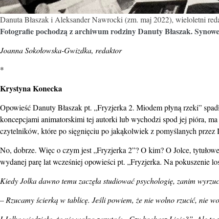
Danuta Błaszak i Aleksander Nawrocki (zm. maj 2022), wieloletni reda
Fotografie pochodzą z archiwum rodziny Danuty Błaszak. Synowej
Joanna Sokołowska-Gwizdka, redaktor
*
Krystyna Konecka
Opowieść Danuty Błaszak pt. „Fryzjerka 2. Miodem płyną rzeki” spadł
koncepcjami animatorskimi tej autorki lub wychodzi spod jej pióra, ma
czytelników, które po sięgnięciu po jakąkolwiek z pomyślanych przez
No, dobrze. Więc o czym jest „Fryzjerka 2”? O kim? O Jolce, tytułowej
wydanej parę lat wcześniej opowieści pt. „Fryzjerka. Na pokuszenie los
Kiedy Jolka dawno temu zaczęła studiować psychologię, zanim wyrzucil
– Rzucamy ścierką w tablicę. Jeśli powiem, że nie wolno rzucić, nie 
I Jolka wiedziała, że nie wolno zapytać: „Czy kochasz Ligię?”. Ale to p