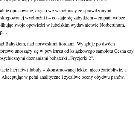
sjonalnie opracowane, często we współpracy ze sprawdzonymi
eskrępowanej wyobraźni i – co staje się zabytkiem – empatii wobec
ublikując swoje opowieści w lubelskim wydawnictwie Norbertinum,
pi”.
ad Bałtykiem, nad norweskimi fiordami. Wyląduję po dwóch
mfortowo unoszący się w powietrzu od książkowego samolotu Cesna czy
psychicznymi doznaniami bohaterki „Fryzjerki 2”.
tacie literatów) fabuły – skonstruowanej lekko, nieco żartobliwie, a
 Akceptując w pełni analityczne i życzliwe oceny obydwu panów,