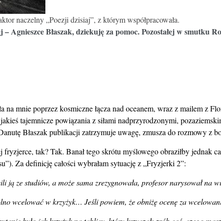
ktor naczelny „Poezji dzisiaj”, z którym współpracowała.
 – Agnieszce Błaszak, dziekuję za pomoc. Pozostałej w smutku Ro
a na mnie poprzez kosmiczne łącza nad oceanem, wraz z mailem z Flor
 jakieś tajemnicze powiązania z siłami nadprzyrodzonymi, pozaziemskim
 Danutę Błaszak publikacji zatrzymuje uwagę, zmusza do rozmowy z bo
 fryzjerce, tak? Tak. Banał tego skrótu myślowego obraziłby jednak cał
u”). Za definicję całości wybrałam sytuację z „Fryzjerki 2”:
i ją ze studiów, a może sama zrezygnowała, profesor narysował na wiel
wolno wcelować w krzyżyk… Jeśli powiem, że obniżę ocenę za wcelowanie
ytanie było jak krzyżyk na tablicy, który krzyczał: zrób coś, czego masz