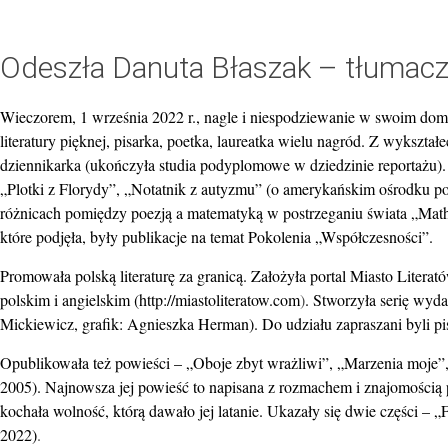
Odeszła Danuta Błaszak – tłumaczk
Wieczorem, 1 września 2022 r., nagle i niespodziewanie w swoim dom
literatury pięknej, pisarka, poetka, laureatka wielu nagród. Z wykszta
dziennikarka (ukończyła studia podyplomowe w dziedzinie reportażu). 
„Plotki z Florydy”, „Notatnik z autyzmu” (o amerykańskim ośrodku
różnicach pomiędzy poezją a matematyką w postrzeganiu świata „Math
które podjęła, były publikacje na temat Pokolenia „Współczesności”.
Promowała polską literaturę za granicą. Założyła portal Miasto Lite
polskim i angielskim (
http://miastoliteratow.com
)
. Stworzyła serię wyd
Mickiewicz, grafik: Agnieszka Herman). Do udziału zapraszani byli pi
Opublikowała też powieści – „Oboje zbyt wrażliwi”, „Marzenia moje”,
2005). Najnowsza jej powieść to napisana z rozmachem i znajomością ps
kochała wolność, którą dawało jej latanie. Ukazały się dwie części – 
2022)
.