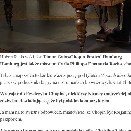
Timur Gatos/Chopin Festival Hamburg
Hubert Rutkowski, fot.
Hamburg jest także miastem Carla Philippa Emanuela Bacha, choci
Tak, ale napisał za to bardzo ważną pracę pod tytułem
Versuch über die
pierwszy podręcznik do gry na instrumentach klawiszowych. Carl Phi
Wracając do Fryderyka Chopina, niektórzy Niemcy (najczęściej ni
zdziwieni dowiadując się, że był polskim kompozytorem.
Ja mam na to świetną odpowiedź, mianowicie, że Chopin był Rosjanine
paszportem.
Ale czasem i zawodowi muzycy popełniają gaffy. Christian Thiele