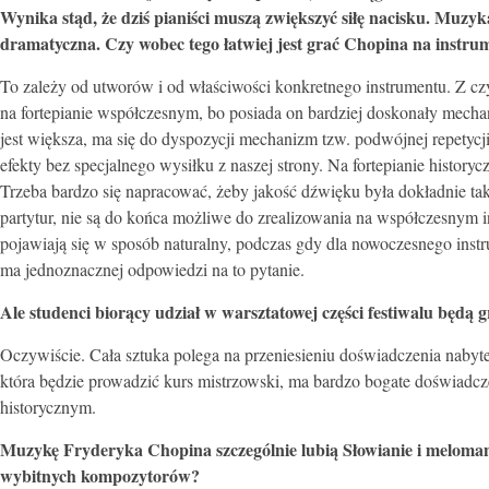
Wynika stąd, że dziś pianiści muszą zwiększyć siłę nacisku. Mu
dramatyczna. Czy wobec tego łatwiej jest grać Chopina na instr
To zależy od utworów i od właściwości konkretnego instrumentu. Z czys
na fortepianie współczesnym, bo posiada on bardziej doskonały mecha
jest większa, ma się do dyspozycji mechanizm tzw. podwójnej repetyc
efekty bez specjalnego wysiłku z naszej strony. Na fortepianie history
Trzeba bardzo się napracować, żeby jakość dźwięku była dokładnie taka
partytur, nie są do końca możliwe do zrealizowania na współczesnym i
pojawiają się w sposób naturalny, podczas gdy dla nowoczesnego instru
ma jednoznacznej odpowiedzi na to pytanie.
Ale studenci biorący udział w warsztatowej części festiwalu będ
Oczywiście. Cała sztuka polega na przeniesieniu doświadczenia nabyte
która będzie prowadzić kurs mistrzowski, ma bardzo bogate doświadcz
historycznym.
Muzykę Fryderyka Chopina szczególnie lubią Słowianie i melomani
wybitnych kompozytorów?