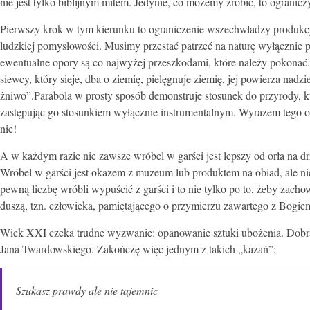
nie jest tylko biblijnym mitem. Jedynie, co możemy zrobić, to ogranic
Pierwszy krok w tym kierunku to ograniczenie wszechwładzy produkcji
ludzkiej pomysłowości. Musimy przestać patrzeć na naturę wyłącznie p
ewentualne opory są co najwyżej przeszkodami, które należy pokonać. 
siewcy, który sieje, dba o ziemię, pielęgnuje ziemię, jej powierza nadzi
żniwo”.Parabola w prosty sposób demonstruje stosunek do przyrody,
zastępując go stosunkiem wyłącznie instrumentalnym. Wyrazem tego ost
nie!
A w każdym razie nie zawsze wróbel w garści jest lepszy od orła na 
Wróbel w garści jest okazem z muzeum lub produktem na obiad, ale nie 
pewną liczbę wróbli wypuścić z garści i to nie tylko po to, żeby zach
duszą, tzn. człowieka, pamiętającego o przymierzu zawartego z Bogiem
Wiek XXI czeka trudne wyzwanie: opanowanie sztuki ubożenia. Dobrą
Jana Twardowskiego. Zakończę więc jednym z takich „kazań”;
Szukasz prawdy ale nie tajemnic