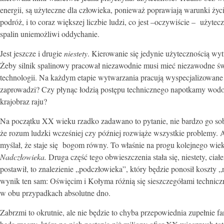
energii, są użyteczne dla człowieka, ponieważ poprawiają warunki życi
podróż, i to coraz większej liczbie ludzi, co jest –oczywiście – użyte
spalin uniemożliwi oddychanie.
Jest jeszcze i drugie
niestety
. Kierowanie się jedynie użytecznością w
Żeby silnik spalinowy pracował niezawodnie musi mieć niezawodne św
technologii. Na każdym etapie wytwarzania pracują wyspecjalizowane śi
zaprowadzi? Czy płynąc łodzią postępu technicznego napotkamy wodosp
krajobraz raju?
Na początku XX wieku rzadko zadawano to pytanie, nie bardzo go sob
że rozum ludzki wcześniej czy później rozwiąże wszystkie problemy. A
myślał, że staje się bogom równy. To właśnie na progu kolejnego wie
Nadczłowieka.
Druga część tego obwieszczenia stała się, niestety, ci
postawił, to znalezienie „podczłowieka”, który będzie ponosił koszty 
wynik ten sam: Oświęcim i Kołyma różnią się sieszczegółami technicz
w obu przypadkach absolutne dno.
Zabrzmi to okrutnie, ale nie będzie to chyba przepowiednia zupełnie