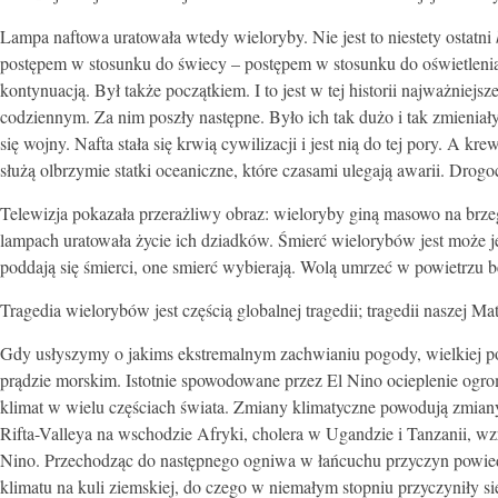
Lampa naftowa uratowała wtedy wieloryby. Nie jest to niestety ostatni
postępem w stosunku do świecy – postępem w stosunku do oświetlenia
kontynuacją. Był także początkiem. I to jest w tej historii najważnie
codziennym. Za nim poszły następne. Było ich tak dużo i tak zmieniały
się wojny. Nafta stała się krwią cywilizacji i jest nią do tej pory. A k
służą olbrzymie statki oceaniczne, które czasami ulegają awarii. Dr
Telewizja pokazała przerażliwy obraz: wieloryby giną masowo na brzeg
lampach uratowała życie ich dziadków. Śmierć wielorybów jest może je
poddają się śmierci, one smierć wybierają. Wolą umrzeć w powietrzu 
Tragedia wielorybów jest częścią globalnej tragedii; tragedii naszej
Gdy usłyszymy o jakims ekstremalnym zachwianiu pogody, wielkiej pow
prądzie morskim. Istotnie spowodowane przez El Nino ocieplenie og
klimat w wielu częściach świata. Zmiany klimatyczne powodują zmiany 
Rifta-Valleya na wschodzie Afryki, cholera w Ugandzie i Tanzanii, w
Nino. Przechodząc do następnego ogniwa w łańcuchu przyczyn powiedzi
klimatu na kuli ziemskiej, do czego w niemałym stopniu przyczyniły si