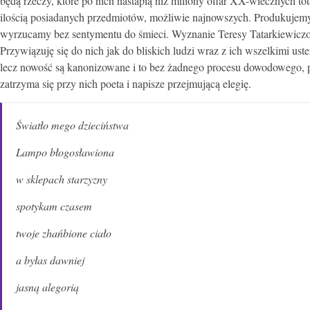
będą rzeczy, które po nich nastapią niż miliony ofiar XX-wiecznych to
ilością posiadanych przedmiotów, możliwie najnowszych. Produkujemy w
wyrzucamy bez sentymentu do śmieci. Wyznanie Teresy Tatarkiewiczowe
Przywiązuję się do nich jak do bliskich ludzi wraz z ich wszelkimi u
lecz nowość są kanonizowane i to bez żadnego procesu dowodowego, po
zatrzyma się przy nich poeta i napisze przejmującą elegię.
Światło mego dzieciństwa
Lampo błogosławiona
w sklepach starzyzny
spotykam czasem
twoje zhańbione ciało
a byłas dawniej
jasną alegorią