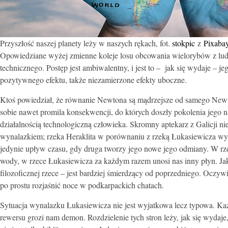
Przyszłość naszej planety leży w naszych rękach, fot.
stokpic
z
Pixaba
Opowiedziane wyżej zmienne koleje losu obcowania wielorybów z l
technicznego. Postęp jest ambiwalentny, i jest to – jak się wydaje –
pozytywnego efektu, także niezamierzone efekty uboczne.
Ktoś powiedział, że równanie Newtona są mądrzejsze od samego New
sobie nawet promila konsekwencji, do których doszły pokolenia jego n
działalnością technologiczną człowieka. Skromny aptekarz z Galicji ni
wynalazkiem; rzeka Heraklita w porównaniu z rzeką Łukasiewicza wyd
jedynie upływ czasu, gdy druga tworzy jego nowe jego odmiany. W rzec
wody, w rzece Łukasiewicza za każdym razem unosi nas inny płyn. Jak
filozoficznej rzece – jest bardziej śmierdzący od poprzedniego. Oczyw
po prostu rozjaśnić noce w podkarpackich chatach.
Sytuacja wynalazku Łukasiewicza nie jest wyjatkowa lecz typowa. Każ
rewersu grozi nam demon. Rozdzielenie tych stron leży, jak się wydaj