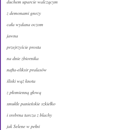
duchem uparcie walczącym
z demonami gnozy
cała wydana oczom
jawna
przejrzyście prosta
na dnie zbiornika
nafta-eliksir pralasów
śliski wąż knota
z płomienną głową
smukłe panieńskie szkiełko
i srebrna tarcza z blachy
jak Selene w pełni