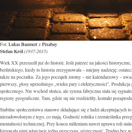
Fot.
Lukas Baumert
z
Pixabay
Stefan Król
(1937-2015)
Wiek XX przeszedł już do historii. Jeśli patrzeć na jakości historycz
berlińskiego, kiedy to historia zrezygnowała – miejmy nadzieję; osta
także na poczatku. Za jego początek istotny – nie kalendarzowy – uwa
pierwszy, głosy uprzedniego „wieku pary i elektryczności”. Produkcja
społecznego. Nie wschód słońca, ale syrena fabryczna stała się sygnał
regiony geograficzne. Tam, gdzie się nie rozdzieliły, kontakt pozapr
Stabilne społeczeństwa stanowe składające się z ludzi akceptujących 
niezadowolonym z tego, co mają. Godność rolnika i rzemieślnika prze
mentalności technicznej. Przy koncu millenium nawet uprawa roli stał
kierowała nimi właściwie jedna przyczyna: użyteczność. Trudno bez w