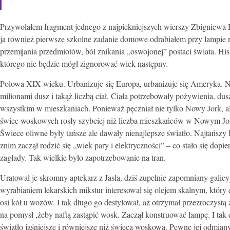
Przywołałem fragment jednego z najpiekniejszych wierszy Zbigniewa
ja również pierwsze szkolne zadanie domowe odrabiałem przy lampie n
przemijania
przedmiotów, ból znikania „oswojonej” postaci świata. His
którego nie będzie mógł zignorować wiek następny.
Połowa XIX wieku. Urbanizuje się Europa, urbanizuje się Ameryka.
milionami dusz i takąż liczbą ciał. Ciała potrzebowały pożywienia, dus
wszystkim w mieszkaniach. Ponieważ pęczniał nie tylko Nowy Jork, al
świec woskowych rosły szybciej niż liczba mieszkańców w Nowym Jor
Świece oliwne były tańsze ale dawały nienajlepsze światło. Najtańszy 
znim zaczął rodzić się „wiek pary i elektryczności” – co stało się do
zagłady. Tak wielkie było zapotrzebowanie na tran.
Uratował je skromny aptekarz z Jasła, dziś zupełnie zapomniany galic
wyrabianiem lekarskich mikstur interesował się olejem skalnym, który 
osi kół u wozów. I tak długo go destylował, aż otrzymał przezroczystą
na pomysł ,żeby naftą zastąpić wosk. Zaczął konstruować lampę. I tak d
światło jaśniejsze i równiejsze niż świeca woskowa. Pewne jej odmian