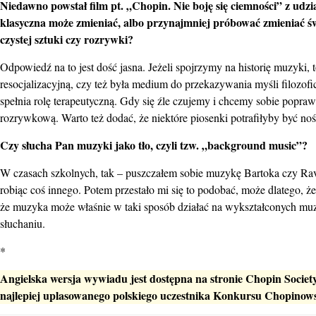
Niedawno powstał film pt. „Chopin. Nie boję się ciemności” z ud
klasyczna może zmieniać, albo przynajmniej próbować zmieniać ś
czystej sztuki czy rozrywki?
Odpowiedź na to jest dość jasna. Jeżeli spojrzymy na historię muzyki, 
resocjalizacyjną, czy też była medium do przekazywania myśli filozofi
spełnia rolę terapeutyczną. Gdy się źle czujemy i chcemy sobie popr
rozrywkową. Warto też dodać, że niektóre piosenki potrafiłyby być no
Czy słucha Pan muzyki jako tło, czyli tzw. „background music”?
W czasach szkolnych, tak – puszczałem sobie muzykę Bartoka czy Rave
robiąc coś innego. Potem przestało mi się to podobać, może dlatego, 
że muzyka może właśnie w taki sposób działać na wykształconych muzy
słuchaniu.
*
Angielska wersja wywiadu jest dostępna na stronie Chopin Society
najlepiej uplasowanego polskiego uczestnika Konkursu Chopinow