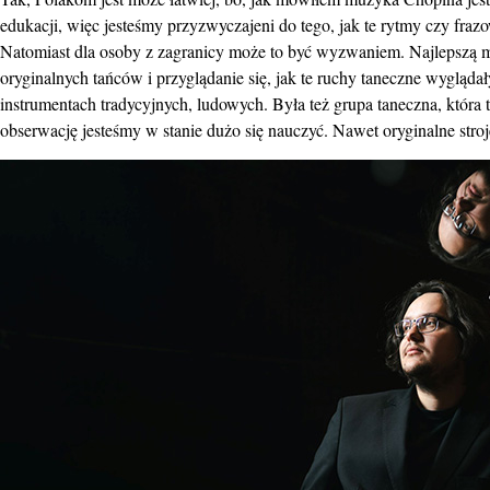
edukacji, więc jesteśmy przyzwyczajeni do tego, jak te rytmy czy fr
Natomiast dla osoby z zagranicy może to być wyzwaniem. Najlepszą me
oryginalnych tańców i przyglądanie się, jak te ruchy taneczne wyglą
instrumentach tradycyjnych, ludowych. Była też grupa taneczna, która
obserwację jesteśmy w stanie dużo się nauczyć. Nawet oryginalne stro