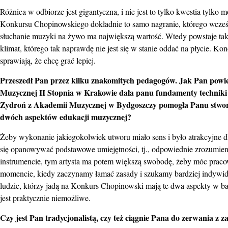
Różnica w odbiorze jest gigantyczna, i nie jest to tylko kwestia tyl
Konkursu Chopinowskiego dokładnie to samo nagranie, którego wcześni
słuchanie muzyki na żywo ma największą wartość. Wtedy powstaje taki
klimat, którego tak naprawdę nie jest się w stanie oddać na płycie. K
sprawiają, że chcę grać lepiej.
Przeszedł Pan przez kilku znakomitych pedagogów. Jak Pan powie
Muzycznej II Stopnia w Krakowie dała panu fundamenty techniki 
Zydroń z Akademii Muzycznej w Bydgoszczy pomogła Panu stworz
dwóch aspektów edukacji muzycznej?
Żeby wykonanie jakiegokolwiek utworu miało sens i było atrakcyjne d
się opanowywać podstawowe umiejętności, tj., odpowiednie zrozumienie
instrumencie, tym artysta ma potem większą swobodę, żeby móc prac
momencie, kiedy zaczynamy łamać zasady i szukamy bardziej indywidua
ludzie, którzy jadą na Konkurs Chopinowski mają te dwa aspekty w b
jest praktycznie niemożliwe.
Czy jest Pan tradycjonalistą, czy też ciągnie Pana do zerwania z 