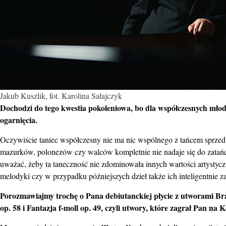
Jakub Kuszlik, fot. Karolina Sałajczyk
Dochodzi do tego kwestia pokoleniowa, bo dla współczesnych młod
ogarnięcia.
Oczywiście taniec współczesny nie ma nic wspólnego z tańcem sprzed 1
mazurków, polonezów czy walców kompletnie nie nadaje się do zatańcz
uważać, żeby ta taneczność nie zdominowała innych wartości artystyc
melodyki czy w przypadku późniejszych dzieł także ich inteligentnie z
Porozmawiajmy trochę o Pana debiutanckiej płycie z utworami Br
op. 58 i Fantazja f-moll op. 49, czyli utwory, które zagrał Pan na