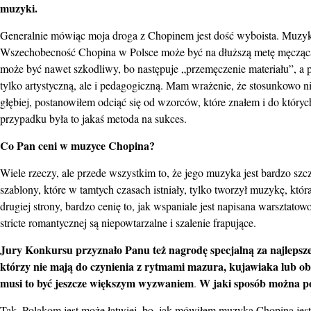
muzyki.
Generalnie mówiąc moja droga z Chopinem jest dość wyboista. Muzy
Wszechobecność Chopina w Polsce może być na dłuższą metę męcząca 
może być nawet szkodliwy, bo następuje „przemęczenie materiału”, a p
tylko artystyczną, ale i pedagogiczną. Mam wrażenie, że stosunkowo 
głębiej, postanowiłem odciąć się od wzorców, które znałem i do który
przypadku była to jakaś metoda na sukces.
Co Pan ceni w muzyce Chopina?
Wiele rzeczy, ale przede wszystkim to, że jego muzyka jest bardzo szc
szablony, które w tamtych czasach istniały, tylko tworzył muzykę, kt
drugiej strony, bardzo cenię to, jak wspaniale jest napisana warsztato
stricte romantycznej są niepowtarzalne i szalenie frapujące.
Jury Konkursu przyznało Panu też nagrodę specjalną za najlepsze
którzy nie mają do czynienia z rytmami mazura, kujawiaka lub obe
musi to być jeszcze większym wyzwaniem
W jaki sposób można p
.
Tak, Polakom jest może łatwiej, bo, jak mówiłem muzyka Chopina jest