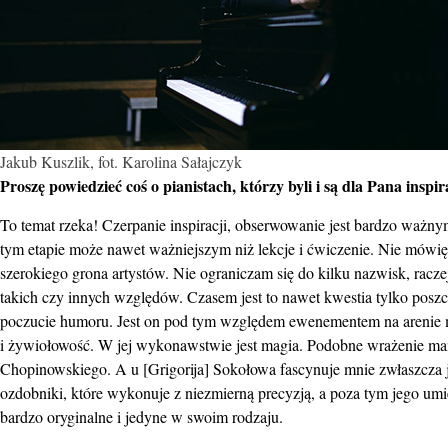
Jakub Kuszlik, fot. Karolina Sałajczyk
Proszę powiedzieć coś o pianistach, którzy byli i są dla Pana inspir
To temat rzeka! Czerpanie inspiracji, obserwowanie jest bardzo ważnym
tym etapie może nawet ważniejszym niż lekcje i ćwiczenie. Nie mówię, 
szerokiego grona artystów. Nie ograniczam się do kilku nazwisk, rac
takich czy innych względów. Czasem jest to nawet kwestia tylko posz
poczucie humoru. Jest on pod tym względem ewenementem na arenie 
i żywiołowość. W jej wykonawstwie jest magia. Podobne wrażenie ma
Chopinowskiego. A u [Grigorija] Sokołowa fascynuje mnie zwłaszcza 
ozdobniki, które wykonuje z niezmierną precyzją, a poza tym jego umi
bardzo oryginalne i jedyne w swoim rodzaju.