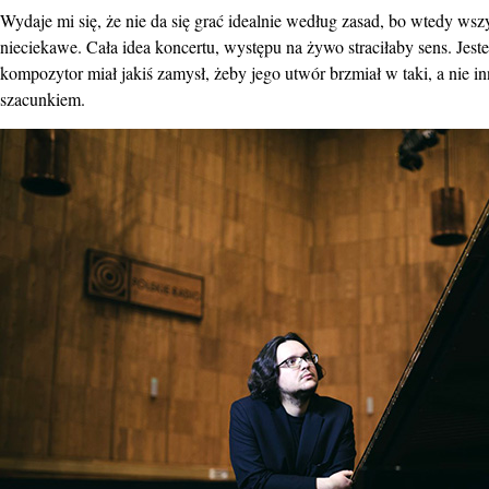
Wydaje mi się, że nie da się grać idealnie według zasad, bo wtedy ws
nieciekawe. Cała idea koncertu, występu na żywo straciłaby sens. Jes
kompozytor miał jakiś zamysł, żeby jego utwór brzmiał w taki, a nie 
szacunkiem.