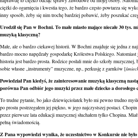
naprawdę to ciężko odciąć sprawy zawodowe od mojej osoby. Natomiast
ciężki do ogarnięcia i kwestia tego, że bardzo często powtarza się 
inny sposób, żeby się nim trochę bardziej pobawić, żeby poszukać cze
Urodził się Pan w Bochni. To małe miasto mające niecałe 30 tys. 
muzyką klasyczną?
Małe, ale o bardzo ciekawej historii. W Bochni znajduje się jedna z naj
bardzo mocno napędzały gospodarkę Królestwa Polskiego. Natomiast j
historia jest bardzo prosta. Rodzice posłali mnie do szkoły muzycznej
sobie własne „instrumenty” muzyczne, np., perkusję z garnków [
śmiec
Powiedział Pan kiedyś, że zainteresowanie muzyką klasyczną nastą
porówna Pan odbiór jego muzyki przez małe dziecko a dorosłego 
To trudne pytanie, bo jako dziewięciolatek było mi pewno trudno myśl
po prostu postrzegałem jej piękno, w jego najczystszej postaci. Chop
przez pierwsze lata edukacji muzycznej słuchałem tylko Chopina. Miał
pełną świadomością.
Z Pana wypowiedzi wynika, że uczestnictwo w Konkursie nie było d