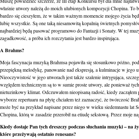
Muszę powiedzieć szczerze, że III etap Konkursu był dla mnie najłatw
właśnie utwory należą do moich ulubionych kompozycji Chopina. To by
bardzo się cieszyłem, że w takim ważnym momencie mojego życia będę 
lubię wszystkie. Są one taką niesamowitą kopalnią świetnych pomysłó
najbardziej będą pasować programowo do Fantazji i Sonaty. W tej muzy
zagadkowość, a próba ich rozczytania jest bardzo inspirująca.
A Brahms?
Moja fascynacja muzyką Brahmsa pojawiła się stosunkowo późno, pod k
przepiękną melodykę, panowanie nad ekspresją, a kulminacje w jego ut
Nieoczywistość w jego utworach jest także szalenie intrygująca, szcz
względem technicznym są to w sumie proste utwory, ale ponieważ tych n
nietuzinkowy klimat. Odczuwałem nieopisaną radość, kiedy zacząłem p
wyborze repertuaru na płytę chciałem też zaznaczyć, że twórczość 
może być na przykład napisane przez niego w wieku siedemnastu lat Sch
Chopina, którą w zasadzie przerobił na etiudę sekstową. Przez moje n
Kiedy dostaje Pan tych dreszczy podczas słuchania muzyki – na 
które przeżywają ostatnio renesans?