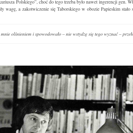
uriusza Polskiego”, choć do tego trzeba było nawet ingerencji gen. 
iły wagę, a zakotwiczenie się Taborskiego w obozie Papieskim stało 
la mnie olśnieniem i spowodowało – nie wstydzę się tego wyznać – prz