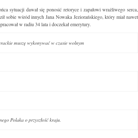
a sytuacji dawał się ponosić retoryce i zapałowi wrażliwego serca,
ził sobie wśród innych Jana Nowaka Jeziorańskiego, który miał nawe
epracował w radiu 34 lata i doczekał emerytury.
literackie muszę wykonywać w czasie wolnym
nego Polaka o przyszłość kraju.