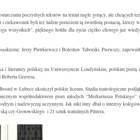
starczania poczytnych tekstów na temat nagle gorący, ale chcących też
iekawostek byli też ludzie poruszeni tą świetlistą postacią, którzy w
roga wszystkich”, pięknego hołdu dla życia ciężko chorego już wted
osaskiemu: Jerzy Pietrkiewicz i Bolesław Taborski. Pierwszy, zapewnił
i literatury polskiej na Uniwersytecie Londyńskim, polskim poetą i
i Roberta Gravesa.
tel w Lubece ukończył polskie liceum. Studia teatrologiczne podjął
namicznym współredaktorem pism młodych “Merkuriusza Polskiego” i
odrym i nadzwyczaj uczynnym. Jak nikt inny dbał o interesy kolegów
ką czy Grotowskiego i 21 sztuk teatralnych Pintera.