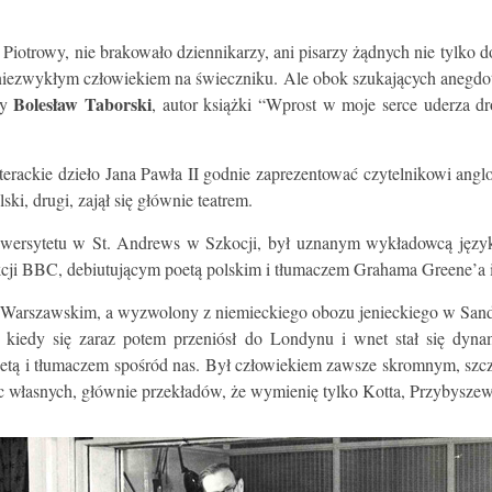
otrowy, nie brakowało dziennikarzy, ani pisarzy żądnych nie tylko do
ezwykłym człowiekiem na świeczniku. Ale obok szukających anegdot i c
Bolesław Taborski
ży
, autor książki “Wprost w moje serce uderza d
iterackie dzieło Jana Pawła II godnie zaprezentować czytelnikowi angl
ki, drugi, zajął się głównie teatrem.
wersytetu w St. Andrews w Szkocji, był uznanym wykładowcą języka 
ekcji BBC, debiutującym poetą polskim i tłumaczem Grahama Greene’a 
arszawskim, a wyzwolony z niemieckiego obozu jenieckiego w Sandbos
, kiedy się zaraz potem przeniósł do Londynu i wnet stał się dy
etą i tłumaczem spośród nas. Był człowiekiem zawsze skromnym, szcz
 własnych, głównie przekładów, że wymienię tylko Kotta, Przybyszews