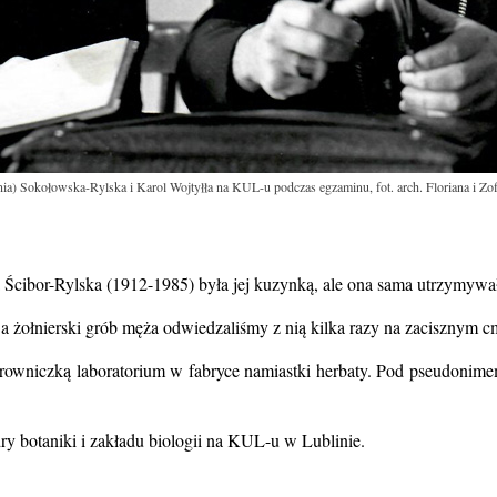
nia) Sokołowska-Rylska i Karol Wojtyłła na KUL-u podczas egzaminu, fot. arch. Floriana i Zof
 Ścibor-Rylska (1912-1985) była jej kuzynką, ale ona sama utrzymywała
 żołnierski grób męża odwiedzaliśmy z nią kilka razy na zacisznym 
rowniczką laboratorium w fabryce namiastki herbaty. Pod pseudonimem
ry botaniki i zakładu biologii na KUL-u w Lublinie.