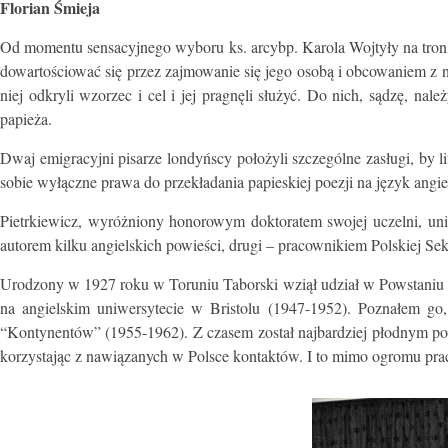
Florian Śmieja
Od momentu sensacyjnego wyboru ks. arcybp. Karola Wojtyły na tron Pi
dowartościować się przez zajmowanie się jego osobą i obcowaniem z ni
niej odkryli wzorzec i cel i jej pragnęli służyć. Do nich, sądzę, nale
papieża.
Dwaj emigracyjni pisarze londyńscy położyli szczególne zasługi, by l
sobie wyłączne prawa do przekładania papieskiej poezji na język angiels
Pietrkiewicz, wyróżniony honorowym doktoratem swojej uczelni, uni
autorem kilku angielskich powieści, drugi – pracownikiem Polskiej S
Urodzony w 1927 roku w Toruniu Taborski wziął udział w Powstaniu W
na angielskim uniwersytecie w Bristolu (1947-1952). Poznałem go
“Kontynentów” (1955-1962). Z czasem został najbardziej płodnym po
korzystając z nawiązanych w Polsce kontaktów. I to mimo ogromu prac