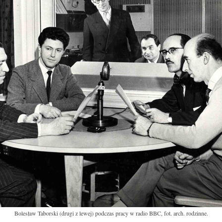
Bolesław Taborski (drugi z lewej) podczas pracy w radio BBC, fot. arch. rodzinne.