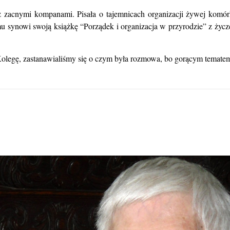
 zacnymi kompanami. Pisała o tajemnicach organizacji żywej komórk
u synowi swoją książkę “Porządek i organizacja w przyrodzie” z życze
olegę, zastanawialiśmy się o czym była rozmowa, bo gorącym tematem