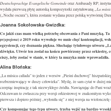
Deutschsprachige Evangelische Gemeinde
oraz Ambasady RP; instytuc
wydała pierwszą płytę autorską kompozytorki zatytułowaną
„La músic
(
„
Noche oscura”), która zostanie wydana przez polską wytwórnię Dux
Joanna Sokołowska-Gwizdka:
Co jakiś czas mam wielką potrzebę obcowania z Pani muzyką. Ta 
) z 2019 roku wywołuje we mnie chęć kontemplacji, wsłu
przepojona
egzystencji, czy doznania piękna. Słuchając tytułowego utworu „L
dźwięku. Utwór ten został na końcu powtórzony przez orkiestrę, 
ciszy, żeby zostać w stanie, w który ta muzyka mnie wprowadziła.
Alina Błońska:
„La música callada” to jeden z wersów „Pieśni duchowej” hiszpańskie
rozbrzmiewający w duszy człowieka”. Myślę, że sam cytat w dużej m
czerpiąc inspirację z tak niezwykłego źródła. Nawiązując do Pani wr
Odczuwam to zwłaszcza przy wersji orkiestrowej w znakomitym wykon
pierwsza i dopiero później „wyłoniła się” z niej wersja na wiolonczelę 
Czy komponując tego typu utwory, trzeba wejść na bardzo wysokie 