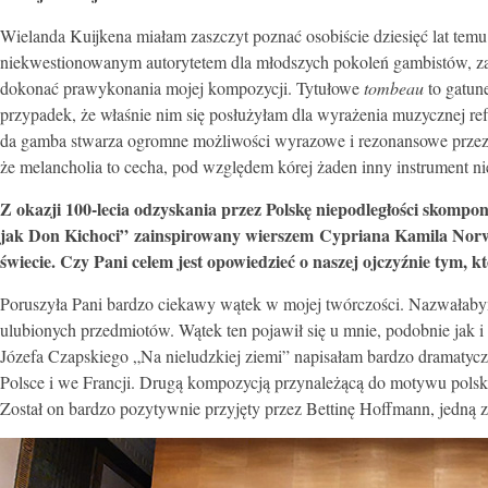
Wielanda Kuijkena miałam zaszczyt poznać osobiście dziesięć lat temu
niekwestionowanym autorytetem dla młodszych pokoleń gambistów, za
dokonać prawykonania mojej kompozycji. Tytułowe
tombeau
to gatun
przypadek, że właśnie nim się posłużyłam dla wyrażenia muzycznej refl
da gamba stwarza ogromne możliwości wyrazowe i rezonansowe przez 
że melancholia to cecha, pod względem kórej żaden inny instrument n
Z okazji 100-lecia odzyskania przez Polskę niepodległości skomp
jak Don Kichoci” zainspirowany wierszem Cypriana Kamila Norw
świecie. Czy Pani celem jest opowiedzieć o naszej ojczyźnie tym, kt
Poruszyła Pani bardzo ciekawy wątek w mojej twórczości. Nazwałabym 
ulubionych przedmiotów. Wątek ten pojawił się u mnie, podobnie jak i
Józefa Czapskiego „Na nieludzkiej ziemi” napisałam bardzo dramaty
Polsce i we Francji. Drugą kompozycją przynależącą do motywu polsk
Został on bardzo pozytywnie przyjęty przez Bettinę Hoffmann, jedną z 