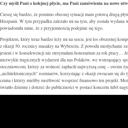
Czy myśli Pani o kolejnej płycie, ma Pani zamówienia na nowe ut
Cieszę się bardzo, że pomimo obecnej sytuacji mam gotową drugą pł
Hiszpanii. W tym przypadku zależało mi na tym, aby została wydana 
powiadomiła mnie, że z przyjemnością podejmie się tego.
Projektem, który teraz bardzo leży mi na sercu, jest los obszernej 
z okazji 50. rocznicy masakry na Wybrzeżu. Z powodu niesłychanie za
jesieni i w konsekwencji nie otrzymałam honorarium za rok pracy… J
niezwykle tragicznych wydarzeń dla nas Polaków, we wstrząsający sp
stoczniowcom, którzy za wolność zapłacili najwyższą cenę – swoim ż
„architektonicznych” rozmiarów, korzystając z okazji zwracam się do t
cenna i którzy mieliby możliwość wesprzeć finansowo ten projekt. Moi
światło dzienne i dotrzeć do publiczności w postaci koncertu lub/i nagra