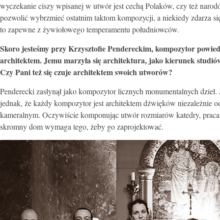
wyczekanie ciszy wpisanej w utwór jest cechą Polaków, czy też naro
pozwolić wybrzmieć ostatnim taktom kompozycji, a niekiedy zdarza się 
to zapewne z żywiołowego temperamentu południowców.
Skoro jesteśmy przy Krzysztofie Pendereckim, kompozytor powied
architektem. Jemu marzyła się architektura, jako kierunek stud
Czy Pani też się czuje architektem swoich utworów?
Penderecki zasłynął jako kompozytor licznych monumentalnych dzieł. 
jednak, że każdy kompozytor jest architektem dźwięków niezależnie o
kameralnym. Oczywiście komponując utwór rozmiarów katedry, praca ko
skromny dom wymaga tego, żeby go zaprojektować.