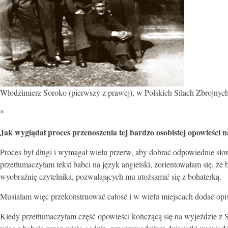
Włodzimierz Soroko (pierwszy z prawej), w Polskich Siłach Zbrojnych
*
Jak wyglądał proces przenoszenia tej bardzo osobistej opowieści n
Proces był długi i wymagał wielu przerw, aby dobrać odpowiednie sło
przetłumaczyłam tekst babci na język angielski, zorientowałam się, że
wyobraźnię czytelnika, pozwalających mu utożsamić się z bohaterką.
Musiałam więc przekonstruować całość i w wielu miejscach dodać opis
Kiedy przetłumaczyłam część opowieści kończącą się na wyjeździe z Syb