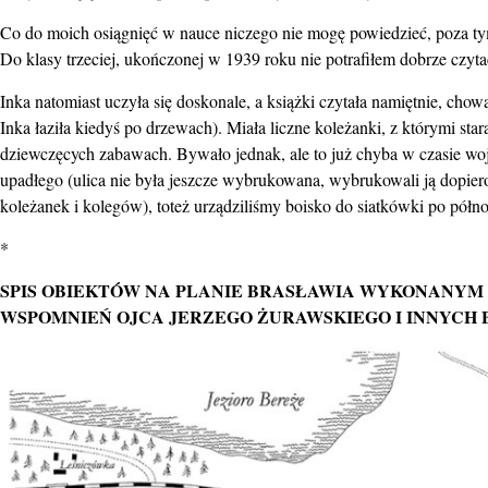
Co do moich osiągnięć w nauce niczego nie mogę powiedzieć, poza t
Do klasy trzeciej, ukończonej w 1939 roku nie potrafiłem dobrze czyta
Inka natomiast uczyła się doskonale, a książki czytała namiętnie, cho
Inka łaziła kiedyś po drzewach). Miała liczne koleżanki, z którymi st
dziewczęcych zabawach. Bywało jednak, ale to już chyba w czasie wo
upadłego (ulica nie była jeszcze wybrukowana, wybrukowali ją dopier
koleżanek i kolegów), toteż urządziliśmy boisko do siatkówki po półn
*
SPIS OBIEKTÓW NA PLANIE BRASŁAWIA WYKONANYM
WSPOMNIEŃ OJCA JERZEGO ŻURAWSKIEGO I INNYCH