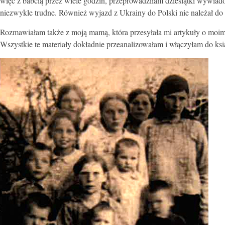
więc z babcią przez wiele godzin, przeprowadziłam dziesiątki wywiad
niezwykle trudne. Również wyjazd z Ukrainy do Polski nie należał do
Rozmawiałam także z moją mamą, która przesyłała mi artykuły o moim 
Wszystkie te materiały dokładnie przeanalizowałam i włączyłam do ksi