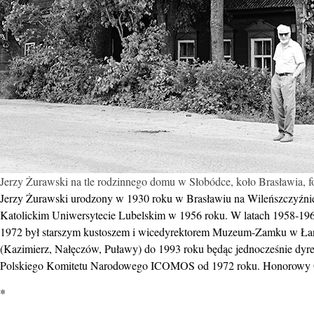
Jerzy Żurawski na tle rodzinnego domu w Słobódce, koło Brasławia, f
Jerzy Żurawski urodzony w 1930 roku w Brasławiu na Wileńszczyźnie
Katolickim Uniwersytecie Lubelskim w 1956 roku. W latach 1958-196
1972 był starszym kustoszem i wicedyrektorem Muzeum-Zamku w Łańc
(Kazimierz, Nałęczów, Puławy) do 1993 roku będąc jednocześnie d
Polskiego Komitetu Narodowego ICOMOS od 1972 roku. Honorowy O
*