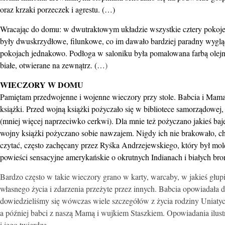
oraz krzaki porzeczek i agrestu. (…)
Wracając do domu: w dwutraktowym układzie wszystkie cztery pokoje i
były dwuskrzydłowe, filunkowe, co im dawało bardziej paradny wyglą
pokojach jednakowo. Podłoga w saloniku była pomalowana farbą olejną
białe, otwierane na zewnątrz. (…
)
WIECZORY W DOMU
Pamiętam przedwojenne i wojenne wieczory przy stole. Babcia i Mama rob
książki. Przed wojną książki pożyczało się w bibliotece samorządowej, k
(mniej więcej naprzeciwko cerkwi). Dla mnie też pożyczano jakieś baje
wojny książki pożyczano sobie nawzajem. Nigdy ich nie brakowało, ch
czytać, często zachęcany przez Ryśka Andrzejewskiego, który był mol
powieści sensacyjne amerykańskie o okrutnych Indianach i białych br
Bardzo często w takie wieczory grano w karty, warcaby, w jakieś głupi
własnego życia i zdarzenia przeżyte przez innych. Babcia opowiadał
dowiedzieliśmy się wówczas wiele szczegółów z życia rodziny Uniatycki
a później babci z naszą Mamą i wujkiem Staszkiem. Opowiadania il
i jego twierdzę.