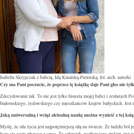
Isabella Skrypczak z babcią, Idą Kinalską-Pietruską, fot. arch. autorki
Czy ma Pani poczucie, że poprzez tę książkę daje Pani głos nie ty
Zdecydowanie tak. To nie jest tylko historia mojej babci i zesłanych
białoruskiego, żydowskiego czy mieszkańców krajów bałtyckich. Jest n
Jaką uniwersalną i wciąż aktualną naukę można wynieść z tej ksią
Myślę, że siła życia jest najpotężniejszą siłą na świecie. Że ludzki 
liczą się gesty płynące z serca. Że człowiek, pozbawiony etykiet, jest ś