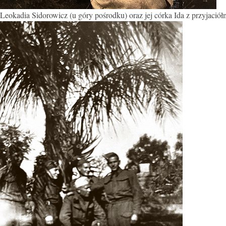
Leokadia Sidorowicz (u góry pośrodku) oraz jej córka Ida z przyjaciółm