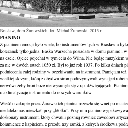
Brasław, dom Żurawskich, fot. Michal Żurawski, 2015 r.
PIANINO
Z pianinem emocji było wiele, bo instrumentów tych w Brasławiu było 
koleżanek tylko jedna, Baśka Warzecha posiadała w domu pianino i w d
na czele. Ojciec pojechał w tym celu do Wilna. Nie będąc muzykiem wy
za nie w dwóch ratach 1050 zł. Był to już rok 1937. Po kilku dniach 
podniecenia całej rodziny w oczekiwaniu na instrument. Pamiętam też
wielkiej skrzyni, którą z obydwu stron podtrzymywali wynajęci robotnic
nerwów: żeby broń boże nie wysunęła się z rąk dźwigających. Pianino 
o aklimatyzację instrumentu do nowych warunków.
Wieść o zakupie przez Żurawskich pianina rozeszła się wnet po miast
niedaleko nas mieszkał, przy „błotku”. Przy nim pianino wypakowywano
doskonały instrument, który chwalili później również zawodowi artyści
kolumience z kapitelem, z przodu trzy ramki, z których środkowa podł