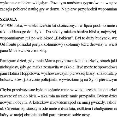
wykonane reliefem wklęsłym. Poza tym mnóstwo gzymsów, na wnętrzu kl
zaczęła pobierać naukę gry w domu. Najpierw przychodził wspomniany 
SZKOŁA
W 1936 roku, w wieku sześciu lat skończonych w lipcu posłano mni
roku oddano go do użytku. Do szkoły miałem bardzo blisko, najwyże
wspomnianym już po wielokroć „Błotkiem”. Był to duży budynek, wzni
Od frontu posiadał portyk kolumnowy (kolumny też z drewna) w wielkim
pana Mickiewicza z rodziną.
Pamiętam dzień, gdy mnie Mama przyprowadziła do szkoły, strach jak
niebogłosy, gdy go matka zostawiła w szkole. Być może to spowodował
pani Halina Heppelowa, wychowawczyni pierwszej klasy, znakomita peda
bolszewików, jako żonę policjanta, wywieziono ją na Sybir pierwszym
Chyba przedwczesne było posyłanie mnie w wieku sześciu lat do szkoły.
zawsze ofiara do bicia – taka rola na razie mnie przypadła. Byłem dz
nowym i obcym. A koleżków miewałem spod ciemnej gwiazdy. Jakoś zło
ul. Cmentarnej, starszym ode mnie o dwa lata, osiłkiem i chuliganem c
który w mojej obronie podbił paru równym sobie nosy.