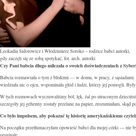
Leokadia Sidorowicz i Włodzimierz Soroko – rodzice babci autorki,
gdy zaczęli się ze sobą spotykać, fot. arch. autorki
Czy Pani babcia długo milczała o swoich doświadczeniach z Syberii
Babcia rozmawiała o tym z bliskimi — w domu, w pracy, z sąsiadami. 
wiedziała nic o ojcu, wspominała głód i ludzi, którzy jej pomogli. By
W tych rozmowach wyczuwaliśmy ból, lęk, żal po utraconym dzieciństw
szczegóły jej gehenny zostały przelane na papier, zrozumiałam, skąd 
Co było impulsem, aby pokazać tę historię amerykańskiemu czyte
Na początku przetłumaczyłam opowieść babci dla mojej córki — nie by
oryginale.