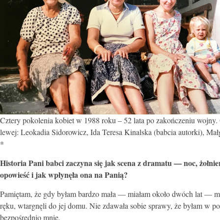
Cztery pokolenia kobiet w 1988 roku – 52 lata po zakończeniu wojny.
lewej: Leokadia Sidorowicz, Ida Teresa Kinalska (babcia autorki), Małg
*
Historia Pani babci zaczyna się jak scena z dramatu — noc, żołnie
opowieść i jak wpłynęła ona na Panią?
Pamiętam, że gdy byłam bardzo mała — miałam około dwóch lat — moj
ręku, wtargnęli do jej domu. Nie zdawała sobie sprawy, że byłam w pok
bezpośrednio mnie.