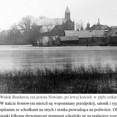
Widok Brasławia zza jeziora Nowiato, po lewej kościół, w głębi cerki
W trakcie frontowym mieścił się wspomniany przedpokój, salonik i syp
spiżarnia ze schodkami na strych i sionka prowadząca na podwórze. O
sionki kilkoma drewnianymi stopniami schodziło się na podwórze go