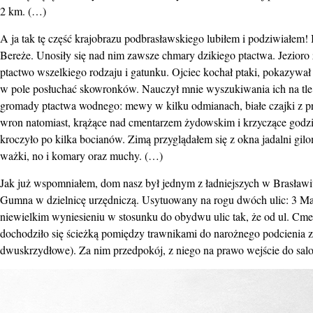
2 km. (…)
A ja tak tę część krajobrazu podbrasławskiego lubiłem i podziwiałem!
Bereże. Unosiły się nad nim zawsze chmary dzikiego ptactwa. Jezioro ż
ptactwo wszelkiego rodzaju i gatunku. Ojciec kochał ptaki, pokazywał
w pole posłuchać skowronków. Nauczył mnie wyszukiwania ich na tle n
gromady ptactwa wodnego: mewy w kilku odmianach, białe czajki z pro
wron natomiast, krążące nad cmentarzem żydowskim i krzyczące godz
kroczyło po kilka bocianów. Zimą przyglądałem się z okna jadalni gilo
ważki, no i komary oraz muchy. (…)
Jak już wspomniałem, dom nasz był jednym z ładniejszych w Brasławiu,
Gumna w dzielnicę urzędniczą. Usytuowany na rogu dwóch ulic: 3 Maja
niewielkim wyniesieniu w stosunku do obydwu ulic tak, że od ul. Cm
dochodziło się ścieżką pomiędzy trawnikami do narożnego podcienia 
dwuskrzydłowe). Za nim przedpokój, z niego na prawo wejście do sal