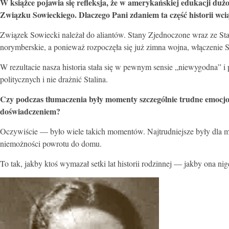
W książce pojawia się refleksja, że w amerykańskiej edukacji dużo
Związku Sowieckiego. Dlaczego Pani zdaniem ta część historii wci
Związek Sowiecki należał do aliantów. Stany Zjednoczone wraz ze St
norymberskie, a ponieważ rozpoczęła się już zimna wojna, włączenie St
W rezultacie nasza historia stała się w pewnym sensie „niewygodna” 
politycznych i nie drażnić Stalina.
Czy podczas tłumaczenia były momenty szczególnie trudne emocjona
doświadczeniem?
Oczywiście — było wiele takich momentów. Najtrudniejsze były dla mn
niemożności powrotu do domu.
To tak, jakby ktoś wymazał setki lat historii rodzinnej — jakby ona ni