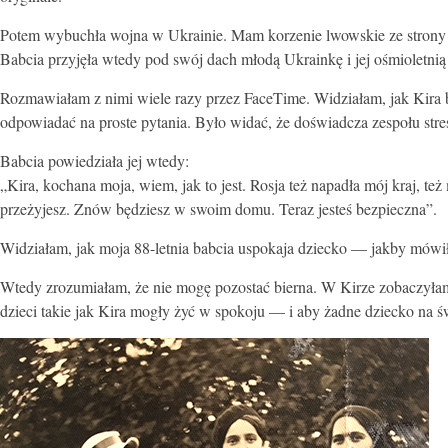
Potem wybuchła wojna w Ukrainie. Mam korzenie lwowskie ze strony 
Babcia przyjęła wtedy pod swój dach młodą Ukrainkę i jej ośmioletnią
Rozmawiałam z nimi wiele razy przez FaceTime. Widziałam, jak Kira by
odpowiadać na proste pytania. Było widać, że doświadcza zespołu str
Babcia powiedziała jej wtedy:
„Kira, kochana moja, wiem, jak to jest. Rosja też napadła mój kraj, te
przeżyjesz. Znów będziesz w swoim domu. Teraz jesteś bezpieczna”.
Widziałam, jak moja 88-letnia babcia uspokaja dziecko — jakby mówiła
Wtedy zrozumiałam, że nie mogę pozostać bierna. W Kirze zobaczyłam
dzieci takie jak Kira mogły żyć w spokoju — i aby żadne dziecko na św