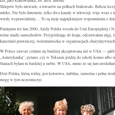
Iza, jako krakowianka, fot. arch. autorki
Sklepów było niewiele, a towarów na półkach brakowało. Babcia leczył
mleko. Nie było Internetu, tylko dwa kanały w telewizji, więc wraz z
wtedy wyprawialiśmy… To są moje najpiękniejsze wspomnienia z dzie
Pamiętam też lata 2000., kiedy Polska weszła do Unii Europejskiej i N
różne marki samochodów. Przyjeżdżając do kraju, odczuwałam ulgę, że
kancelarii prawniczej, wolontariuszka w organizacjach charytatywny
W Polsce zawsze czułam się bardziej akceptowana niż w USA — jakb
„Amerykanką”, pytano, czy w Teksasie jeżdżę do szkoły konno albo ś
Stanach byłam tu bardziej u siebie. W USA, mimo że się tam urodziłam
Dziś Polska, którą widzę, jest kolorowa, stabilna, zamożna i pełna środ
mogę w tym uczestniczyć.