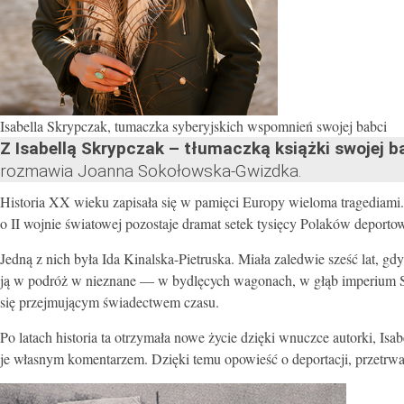
Isabella Skrypczak, tumaczka syberyjskich wspomnień swojej babci
Z Isabellą Skrypczak – tłumaczką książki swojej babc
rozmawia Joanna Sokołowska-Gwizdka.
Historia XX wieku zapisała się w pamięci Europy wieloma tragediami
o II wojnie światowej pozostaje dramat setek tysięcy Polaków deporto
Jedną z nich była Ida Kinalska-Pietruska. Miała zaledwie sześć lat, g
ją w podróż w nieznane — w bydlęcych wagonach, w głąb imperium Sta
się przejmującym świadectwem czasu.
Po latach historia ta otrzymała nowe życie dzięki wnuczce autorki, Isa
je własnym komentarzem. Dzięki temu opowieść o deportacji, przetrwan