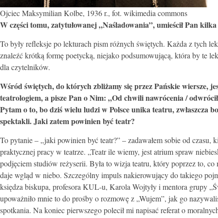
Ojciec Maksymilian Kolbe, 1936 r., fot. wikimedia commons
W części tomu, zatytułowanej „Naśladowania”, umieścił Pan kilka
To były refleksje po lekturach pism różnych świętych. Każda z tych l
znaleźć krótką formę poetycką, niejako podsumowującą, która by te lektu
dla czytelników.
Wśród świętych, do których zbliżamy się przez Pańskie wiersze, je
teatrologiem, a pisze Pan o Nim: „Od chwili nawrócenia / odwrócił
Pytam o to, bo dziś wielu ludzi w Polsce unika teatru, zwłaszcza b
spektakli. Jaki zatem powinien być teatr?
To pytanie – „jaki powinien być teatr?” – zadawałem sobie od czasu, 
praktycznej pracy w teatrze. „Teatr ile wiemy, jest atrium spraw niebi
podjęciem studiów reżyserii. Była to wizja teatru, który poprzez to, c
daje wgląd w niebo. Szczególny impuls nakierowujący do takiego pojmo
księdza biskupa, profesora KUL-u, Karola Wojtyły i mentora grupy „Ś
upoważniło mnie to do prośby o rozmowę z „Wujem”, jak go nazywaliś
spotkania. Na koniec pierwszego polecił mi napisać referat o moralnych