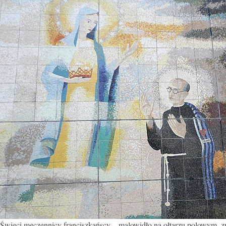
Święci męczennicy franciszkańscy – malowidło na ołtarzu polowym, z