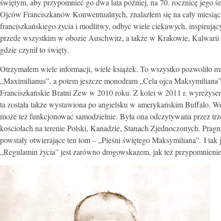
świętym, aby przypomnieć go dwa lata później, na 70. rocznicę jego ś
Ojców Franciszkanów Konwentualnych, znalazłem się na cały miesi
franciszkańskiego życia i modlitwy, odbyć wiele ciekawych, inspirują
przede wszystkim w obozie Auschwitz, a także w Krakowie, Kalwarii
gdzie czynił to święty.
Otrzymałem wiele informacji, wiele książek. To wszystko pozwoliło m
„Maximilianus”, a potem jeszcze monodram „Cela ojca Maksymiliana
Franciszkańskie Bratni Zew w 2010 roku. Z kolei w 2011 r. wyreżyse
ta została także wystawiona po angielsku w amerykańskim Buffalo. We
może też funkcjonować samodzielnie. Była ona odczytywana przez trz
kościołach na terenie Polski, Kanadzie, Stanach Zjednoczonych. Pragną
powstały otwierające ten tom – „Pieśni świętego Maksymiliana”
.
I tak
„Regulamin życia” jest zarówno drogowskazem, jak też przypomnienie