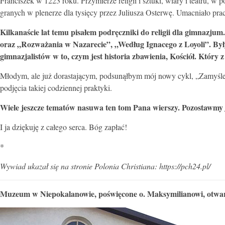
Franciszek w 1223 roku. Przymierze religii i sztuki, wiary i teatru,
granych w plenerze dla tysięcy przez Juliusza Osterwę. Umacniało pr
Kilkanaście lat temu pisałem podręczniki do religii dla gimnazju
oraz „Rozważania w Nazarecie”, „Według Ignacego z Loyoli”. Były 
gimnazjalistów w to, czym jest historia zbawienia, Kościół. Który
Młodym, ale już dorastającym, podsunąłbym mój nowy cykl, „Zamyśle
podjęcia takiej codziennej praktyki.
Wiele jeszcze tematów nasuwa ten tom Pana wierszy. Pozostawmy 
I ja dziękuję z całego serca. Bóg zapłać!
*
Wywiad ukazał się na stronie Polonia Christiana: https://pch24.pl/
Muzeum w Niepokalanowie, poświęcone o. Maksymilianowi, otwar