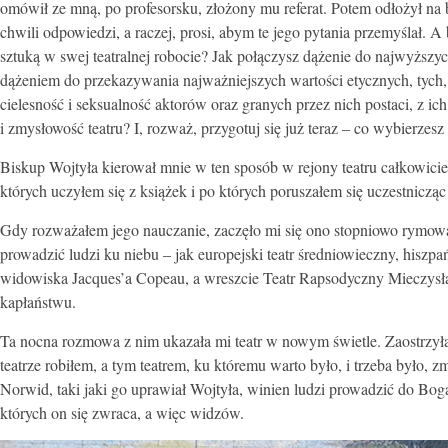
omówił ze mną, po profesorsku, złożony mu referat. Potem odłożył na b
chwili odpowiedzi, a raczej, prosi, abym te jego pytania przemyślał. A
sztuką w swej teatralnej robocie? Jak połączysz dążenie do najwyższy
dążeniem do przekazywania najważniejszych wartości etycznych, tych, k
cielesność i seksualność aktorów oraz granych przez nich postaci, z i
i zmysłowość teatru? I, rozważ, przygotuj się już teraz – co wybierzes
Biskup Wojtyła kierował mnie w ten sposób w rejony teatru całkowicie
których uczyłem się z książek i po których poruszałem się uczestnicząc
Gdy rozważałem jego nauczanie, zaczęło mi się ono stopniowo rymować z
prowadzić ludzi ku niebu – jak europejski teatr średniowieczny, hiszpa
widowiska Jacques’a Copeau, a wreszcie Teatr Rapsodyczny Mieczysła
kapłaństwu.
Ta nocna rozmowa z nim ukazała mi teatr w nowym świetle. Zaostrzyła 
teatrze robiłem, a tym teatrem, ku któremu warto było, i trzeba było, zm
Norwid, taki jaki go uprawiał Wojtyła, winien ludzi prowadzić do Boga –
których on się zwraca, a więc widzów.