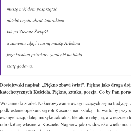
muszę mój dom posprzątać
ubielić czysto ubrać tatarakiem
jak na Zielone Świątki
a samemu zdjąć czarną maskę Arlekina
jego kostium pstrokaty zamienić na białą
szatę godową.
Dostojewski napisał: „Piękno zbawi świat”. Piękno jako droga do
katechetycznych Kościoła. Piękno, sztuka, poezja. Co by Pan pora
Wracanie do źródeł. Nakierowywanie uwagi uczących się na tradycję.
podkreślenie opiekuńczej roli Kościoła nad sztuką – tu warto by przyp
ewangelizacji; dalej: muzykę sakralną, literaturę religijną, a wreszcie
odrodził się właśnie w Kościele. Najpierw jako widowisko wielkanocne