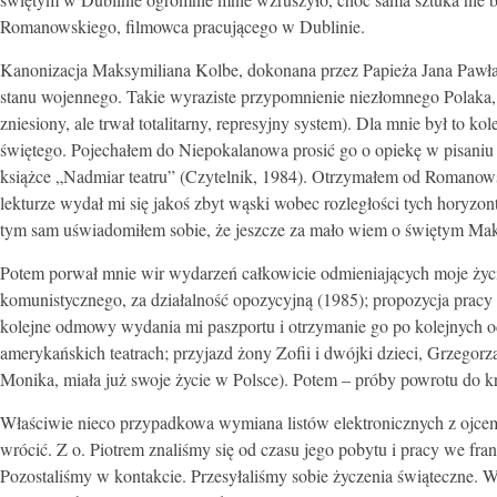
Romanowskiego, filmowca pracującego w Dublinie.
Kanonizacja Maksymiliana Kolbe, dokonana przez Papieża Jana Pawła
stanu wojennego. Takie wyraziste przypomnienie niezłomnego Polaka,
zniesiony, ale trwał totalitarny, represyjny system). Dla mnie był to 
świętego. Pojechałem do Niepokalanowa prosić go o opiekę w pisaniu 
książce „Nadmiar teatru” (Czytelnik, 1984). Otrzymałem od Romanowsk
lekturze wydał mi się jakoś zbyt wąski wobec rozległości tych horyzon
tym sam uświadomiłem sobie, że jeszcze za mało wiem o świętym Maks
Potem porwał mnie wir wydarzeń całkowicie odmieniających moje życie i
komunistycznego, za działalność opozycyjną (1985); propozycja prac
kolejne odmowy wydania mi paszportu i otrzymanie go po kolejnych 
amerykańskich teatrach; przyjazd żony Zofii i dwójki dzieci, Grzegorz
Monika, miała już swoje życie w Polsce). Potem – próby powrotu do kr
Właściwie nieco przypadkowa wymiana listów elektronicznych z ojce
wrócić. Z o. Piotrem znaliśmy się od czasu jego pobytu i pracy we fr
Pozostaliśmy w kontakcie. Przesyłaliśmy sobie życzenia świąteczne. W