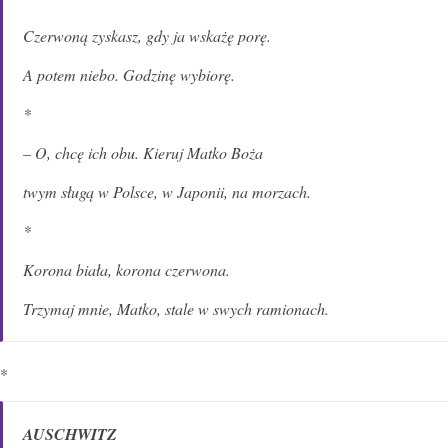
Czerwoną zyskasz, gdy ja wskażę porę.
A potem niebo. Godzinę wybiorę.
*
– O, chcę ich obu. Kieruj Matko Boża
twym sługą w Polsce, w Japonii, na morzach.
*
Korona biała, korona czerwona.
Trzymaj mnie, Matko, stale w swych ramionach.
*
AUSCHWIT
Z