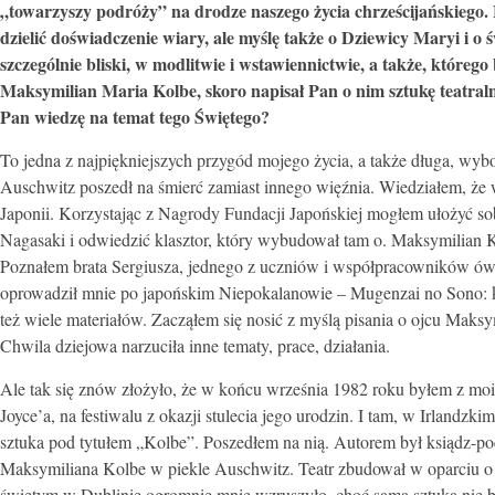
„towarzyszy podróży” na drodze naszego życia chrześcijańskiego
dzielić doświadczenie wiary, ale myślę także o Dziewicy Maryi i 
szczególnie bliski, w modlitwie i wstawiennictwie, a także, które
Maksymilian Maria Kolbe, skoro napisał Pan o nim sztukę teatraln
Pan wiedzę na temat tego Świętego?
To jedna z najpiękniejszych przygód mojego życia, a także długa, wybo
Auschwitz poszedł na śmierć zamiast innego więźnia. Wiedziałem, że w 
Japonii. Korzystając z Nagrody Fundacji Japońskiej mogłem ułożyć so
Nagasaki i odwiedzić klasztor, który wybudował tam o. Maksymilian 
Poznałem brata Sergiusza, jednego z uczniów i współpracowników ów
oprowadził mnie po japońskim Niepokalanowie – Mugenzai no Sono: kośc
też wiele materiałów. Zacząłem się nosić z myślą pisania o ojcu Maksy
Chwila dziejowa narzuciła inne tematy, prace, działania.
Ale tak się znów złożyło, że w końcu września 1982 roku byłem z mo
Joyce’a, na festiwalu z okazji stulecia jego urodzin. I tam, w Irland
sztuka pod tytułem „Kolbe”. Poszedłem na nią. Autorem był ksiądz-poe
Maksymiliana Kolbe w piekle Auschwitz. Teatr zbudował w oparciu o t
świętym w Dublinie ogromnie mnie wzruszyło, choć sama sztuka nie b