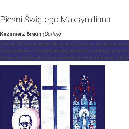
Pieśni Świętego Maksymiliana
Kazimierz Braun
(Buffalo)
28 maja 2021 roku minęło 80 lat od uwięzienia w niemieckim obo
Niepokalanowa – franciszkańskiego klasztoru i wielkiego domu 
Krakowie został wydany tom poezji Kazimierza Brauna pt. „Pieśni