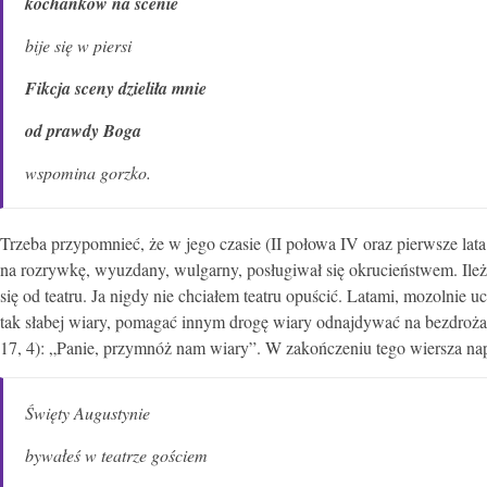
kochanków na scenie
bije się w piersi
Fikcja sceny dzieliła mnie
od prawdy Boga
wspomina gorzko.
Trzeba przypomnieć, że w jego czasie (II połowa IV oraz pierwsze lat
na rozrywkę, wyuzdany, wulgarny, posługiwał się okrucieństwem. Ile
się od teatru. Ja nigdy nie chciałem teatru opuścić. Latami, mozolni
tak słabej wiary, pomagać innym drogę wiary odnajdywać na bezdroż
17, 4): „Panie, przymnóż nam wiary”. W zakończeniu tego wiersza na
Święty Augustynie
bywałeś w teatrze gościem