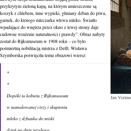
przykrytym zieloną kapą, na którym umieszczone są
koszyk z chlebem, inne wypieki, gliniany dzban do piwa,
garnek, do którego mleczarka wlewa mleko. Światło
wpadające do wnętrza przez okno z lewej strony daje
cudowne wrażenie naturalności i prawdy”. Obraz nabyty
został do Rijksmuseum w 1908 roku – co było
pośmiertną nobilitacją mistrza z Delft. Wisława
Szymborska poświęciła temu obrazowi wiersz:
*
*
Dopóki ta kobieta z Rijksmuseum
Jan Vermee
w namalowanej ciszy i skupieniu
mleko z dzbanka do miski
dzień po dniu przelewa,