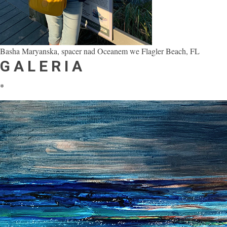
Basha Maryanska, spacer nad Oceanem we Flagler Beach, FL
G A L E R I A
*