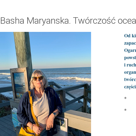
Basha Maryanska. Twórczość ocea
Od ki
zapac
Ogarn
powst
i ruc
organ
twórc
części
*
*