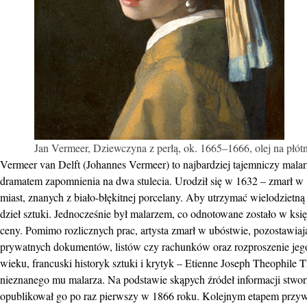
Jan Vermeer, Dziewczyna z perłą, ok. 1665–1666, olej na płó
Vermeer van Delft (Johannes Vermeer) to najbardziej tajemniczy malar
dramatem zapomnienia na dwa stulecia. Urodził się w 1632 – zmarł w 1
miast, znanych z biało-błękitnej porcelany. Aby utrzymać wielodziet
dzieł sztuki. Jednocześnie był malarzem, co odnotowane zostało w księ
ceny. Pomimo rozlicznych prac, artysta zmarł w ubóstwie, pozostawiaj
prywatnych dokumentów, listów czy rachunków oraz rozproszenie jeg
wieku, francuski historyk sztuki i krytyk – Etienne Joseph Theophile 
nieznanego mu malarza. Na podstawie skąpych źródeł informacji stwor
opublikował go po raz pierwszy w 1866 roku. Kolejnym etapem przy