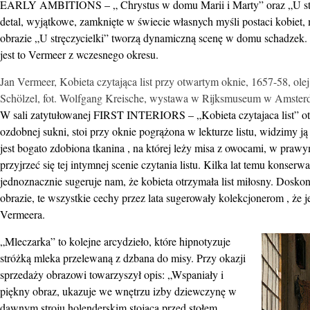
EARLY AMBITIONS – „ Chrystus w domu Marii i Marty” oraz „U stręczy
detal, wyjątkowe, zamknięte w świecie własnych myśli postaci kobiet
obrazie „U stręczycielki” tworzą dynamiczną scenę w domu schadzek. 
jest to Vermeer z wczesnego okresu.
Jan Vermeer, Kobieta czytająca list przy otwartym oknie, 1657-58, ole
Schölzel, fot. Wolfgang Kreische, wystawa w Rijksmuseum w Amsterd
W sali zatytułowanej FIRST INTERIORS – „Kobieta czytajaca list” otw
ozdobnej sukni, stoi przy oknie pogrążona w lekturze listu, widzimy ją 
jest bogato zdobiona tkanina , na której leży misa z owocami, w prawy
przyjrzeć się tej intymnej scenie czytania listu. Kilka lat temu konse
jednoznacznie sugeruje nam, że kobieta otrzymała list miłosny. Doskon
obrazie, te wszystkie cechy przez lata sugerowały kolekcjonerom , że 
Vermeera.
„Mleczarka” to kolejne arcydzieło, które hipnotyzuje
stróżką mleka przelewaną z dzbana do misy. Przy okazji
sprzedaży obrazowi towarzyszył opis: „Wspaniały i
piękny obraz, ukazuje we wnętrzu izby dziewczynę w
dawnym stroju holenderskim stojącą przed stołem,