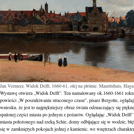
Jan Vermeer, Widok Delft, 1660-61, olej na płótnie. Mauritshuis, H
Wystawę otwiera „Widok Delft”. Ten namalowany ok.1660-1661 roku p
powieści „W poszukiwaniu straconego czasu”, pisarz Bergotte, ogląd
wniosku, że jest to najpiękniejszy obraz świata odznaczający się pi
spalonej części miasta po jednym z pożarów. Oglądając „Widok Del
miasta położonego nad rzeką Schie, domy odbijające się w wodzie, błę
się w zamkniętych pokojach jednej z kamienic, we wnętrzach charakte