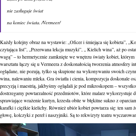
nie zasługuje świat
na koniec świata. /Vermeer/
Każdy kolejny obraz na wystawie: „Oficer i śmiejąca się kobieta”, „Ko
czytająca list”, „Przerwana lekcja muzyki”, „ Kielich wina”, aż po os
wagą” – to hermetycznie zamknięte we wnętrzu światy kobiet, którym 
warsztatu łączy się u Vermeera z doskonałością tworzenia atmosfery i
oglądane, nie pozują, tylko są skupione na wykonywaniu swoich czynnoś
wina, nalewaniu mleka. Gra światła i cienia, kompozycja doskonale os
precyzją i maestrią, jakbyśmy oglądali je pod mikroskopem – wszystko 
dostrzegamy powtarzalność przedmiotów, które malarz wykorzystuje do
sprawiające wrażenie kurtyn, krzesła obite w błękitne sukno z oparci
karafki i ciężkie kielichy. Również ubiór kobiet powtarza się: ten sam ż
głowę, kolczyki z pereł i naszyjniki. Są to rekwizyty teatru wyczarowa