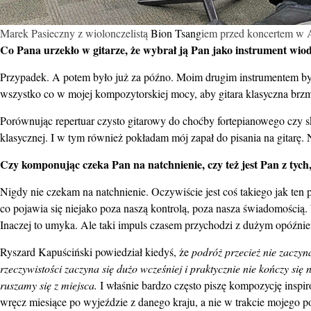
Marek Pasieczny z wiolonczelistą
Bion Tsang
iem przed koncertem w A
Co Pana urzekło w gitarze, że wybrał ją Pan jako instrument wio
Przypadek. A potem było już za późno. Moim drugim instrumentem był 
wszystko co w mojej kompozytorskiej mocy, aby gitara klasyczna brzmia
Porównując repertuar czysto gitarowy do choćby fortepianowego czy 
klasycznej. I w tym również pokładam mój zapał do pisania na gitarę.
Czy komponując czeka Pan na natchnienie, czy też jest Pan z tych
Nigdy nie czekam na natchnienie. Oczywiście jest coś takiego jak ten
co pojawia się niejako poza naszą kontrolą, poza nasza świadomością. 
Inaczej to umyka. Ale taki impuls czasem przychodzi z dużym opóźni
Ryszard Kapuściński powiedział kiedyś, że
podróż przecież nie zaczyn
rzeczywistości zaczyna się dużo wcześniej i praktycznie nie kończy się 
ruszamy się z miejsca.
I właśnie bardzo często piszę kompozycję inspi
wręcz miesiące po wyjeździe z danego kraju, a nie w trakcie mojego p