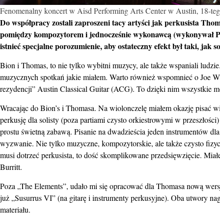
Fenomenalny koncert w Aisd Performing Arts Center w Austin, 18-tego 
Do współpracy zostali zaproszeni tacy artyści jak perkusista Th
pomiędzy kompozytorem i jednocześnie wykonawcą (wykonywał Pan 
istnieć specjalne porozumienie, aby ostateczny efekt był taki, jak 
Bion i Thomas, to nie tylko wybitni muzycy, ale także wspaniali ludzie
muzycznych spotkań jakie miałem. Warto również wspomnieć o Joe Wi
rezydencji” Austin Classical Guitar (ACG). To dzięki nim wszystkie m
Wracając do Bion’s i Thomasa. Na wiolonczelę miałem okazję pisać wie
perkusję dla solisty (poza partiami czysto orkiestrowymi w przeszł
prostu świetną zabawą. Pisanie na dwadzieścia jeden instrumentów dl
wyzwanie. Nie tylko muzyczne, kompozytorskie, ale także czysto fizycz
musi dotrzeć perkusista, to dość skomplikowane przedsięwzięcie. Miał
Burritt.
Poza „The Elements”, udało mi się opracować dla Thomasa nową wersję
już „Susurrus VI” (na gitarę i instrumenty perkusyjne). Oba utwory na
materiału.