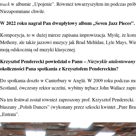
track
w albumie „Upojenie”. Również towarzyszyłem im podczas prób
Niezapomniane chwile.
W 2022 roku nagrał Pan dwupłytowy album „Seven Jazz Pieces”. J
Kompozycja, to w dużej mierze zapisana improwizacja. Myślę, że ko
Metheny, ale także jazzowi muzycy jak Brad Mehldau, Lyle Mays, Winto
moją odskocznią od muzyki klasycznej.
Krzysztof Penderecki powiedział o Panu –
Niezwykle utalentowan
okoliczności Pana spotkania z Krzysztofem Pendereckim?
Do spotkania doszło w Canterbury w Anglii. W 2009 roku podczas mo
Scotland, ówczesny rektor uczelni, wybitny trębacz John Wallace zap
Na ten festiwal został również zaproszony prof. Krzysztof Pendereck
blaszany „Polish Dances” (wykonany przez szkocki kwintet „Pure Brass
„Entrata”.