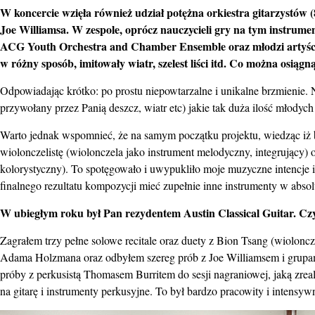
W koncercie wzięła również udział potężna orkiestra gitarzystów 
Joe Williamsa. W zespole, oprócz nauczycieli gry na tym instrumen
ACG Youth Orchestra and Chamber Ensemble oraz młodzi artyści
w różny sposób, imitowały wiatr, szelest liści itd. Co można osią
Odpowiadając krótko: po prostu niepowtarzalne i unikalne brzmienie. N
przywołany przez Panią deszcz, wiatr etc) jakie tak duża ilość młodyc
Warto jednak wspomnieć, że na samym początku projektu, wiedząc iż b
wiolonczelistę (wiolonczela jako instrument melodyczny, integrujący) 
kolorystyczny). To spotęgowało i uwypukliło moje muzyczne intencje
finalnego rezultatu kompozycji mieć zupełnie inne instrumenty w absol
W ubiegłym roku był Pan rezydentem Austin Classical Guitar. Cz
Zagrałem trzy pełne solowe recitale oraz duety z Bion Tsang (wioloncze
Adama Holzmana oraz odbyłem szereg prób z Joe Williamsem i grupam
próby z perkusistą Thomasem Burritem do sesji nagraniowej, jaką zre
na gitarę i instrumenty perkusyjne. To był bardzo pracowity i intensyw