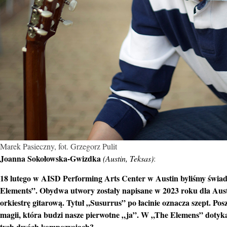
Marek Pasieczny, fot. Grzegorz Pulit
Joanna Sokołowska-Gwizdka
(Austin, Teksas)
:
18 lutego w AISD Performing Arts Center w Austin byliśmy świ
Elements”. Obydwa utwory zostały napisane w 2023 roku dla Austin 
orkiestrę gitarową. Tytuł „Susurrus” po łacinie oznacza szept. Posz
magii, która budzi nasze pierwotne „ja”. W „The Elemens” dotyka 
tych dwóch kompozycjach?