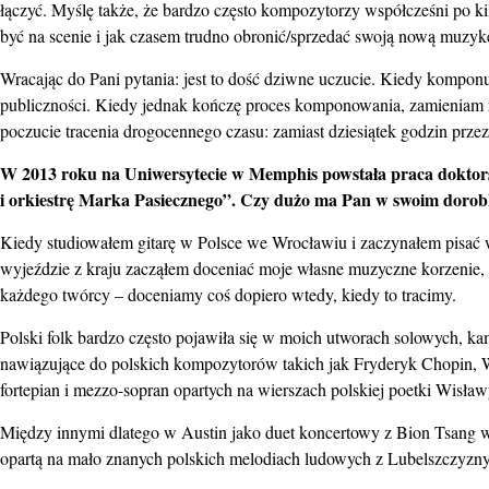
łączyć. Myślę także, że bardzo często kompozytorzy współcześni po kilk
być na scenie i jak czasem trudno obronić/sprzedać swoją nową muzyk
Wracając do Pani pytania: jest to dość dziwne uczucie. Kiedy komponu
publiczności. Kiedy jednak kończę proces komponowania, zamieniam
poczucie tracenia drogocennego czasu: zamiast dziesiątek godzin pr
W 2013 roku na Uniwersytecie w Memphis powstała praca doktorska
i orkiestrę Marka Pasiecznego”. Czy dużo ma Pan w swoim dorob
Kiedy studiowałem gitarę w Polsce we Wrocławiu i zaczynałem pisać 
wyjeździe z kraju zacząłem doceniać moje własne muzyczne korzenie, 
każdego twórcy – doceniamy coś dopiero wtedy, kiedy to tracimy.
Polski folk bardzo często pojawiła się w moich utworach solowych, ka
nawiązujące do polskich kompozytorów takich jak Fryderyk Chopin, 
fortepian i mezzo-sopran opartych na wierszach polskiej poetki Wisła
Między innymi dlatego w Austin jako duet koncertowy z Bion Tsang wyb
opartą na mało znanych polskich melodiach ludowych z Lubelszczyzny