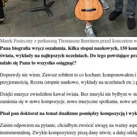
Marek Pasieczny z perkusistą Thomasem Burrittem przed koncertem w 
Pana biografia wręcz oszałamia. Kilka stopni naukowych, 150 kom
świata, wykłady na najlepszych uczelniach. Do tego powstające p
udało się Panu to wszystko osiągnąć?
Doprawdy nie wiem. Zawsze robiłem to co kocham: komponowałem i grał
przyjemnością. Reszta (stopnie naukowe, wykłady na uczelniach etc.) p
Dzięki muzyce zwiedziłem kawał świata. Bez muzyki nie byłbym w stan
zamienia się w nowe kompozycje, nowe muzyczne spotkania, nowe arty
Pisał pan doktorat na temat dualizmu pomiędzy kompozycją i wyk
Zanim odpowiem na pytanie, chciałbym zwrócić uwagę na ważny aspek
instrumentalistą. Zwykle kompozytorzy piszą dany utwór, a dalej odda