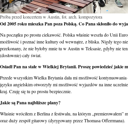
Próba przed koncertem w Austin, fot. arch. kompozytora
Od 2005 roku mieszka Pan poza Polską. Co Pana skłoniło do wyja
Na początku po prostu ciekawość. Polska właśnie weszła do Unii Europ
możliwość i poznać inne kultury od wewnątrz, z bliska. Nigdy tego nie
przekonany, że nie byłoby mnie tu w Austin w Teksasie, gdyby nie te
(dosłownie) cały świat.
Osiadł Pan na stałe w Wielkiej Brytanii. Proszę powiedzieć jakie
Przede wszystkim Wielka Brytania dała mi możliwość kontynuowania ed
języku angielskim otworzyły mi możliwość wyjazdów na inne uczelnie na
kraj. Czuję się tu po prostu bezpiecznie.
Jakie są Pana najbliższe plany?
Właśnie wróciłem z Berlina z festiwalu, na którym „premierowałem” m
oraz duży zespół gitarowy (dyrygowany przez Thomasa Offerrmana).