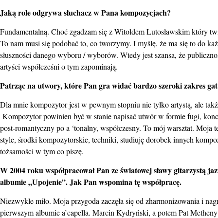
Jaką role odgrywa słuchacz w Pana kompozycjach?
Fundamentalną. Choć zgadzam się z Witoldem Lutosławskim który twie
To nam musi się podobać to, co tworzymy. I myślę, że ma się to do k
słuszności danego wyboru / wyborów. Wtedy jest szansa, że publiczn
artyści współcześni o tym zapominają.
Patrząc na utwory, które Pan gra widać bardzo szeroki zakres g
Dla mnie kompozytor jest w pewnym stopniu nie tylko artystą, ale tak
Kompozytor powinien być w stanie napisać utwór w formie fugi, konce
post-romantyczny po a ‘tonalny, współczesny. To mój warsztat. Moja te
style, środki kompozytorskie, techniki, studiuję dorobek innych komp
tożsamości w tym co piszę.
W 2004 roku współpracował Pan ze światowej sławy gitarzystą j
albumie „Upojenie”. Jak Pan wspomina tę współpracę.
Niezwykle miło. Moja przygoda zaczęła się od zharmonizowania i nag
pierwszym albumie a’capella. Marcin Kydryński, a potem Pat Metheny z