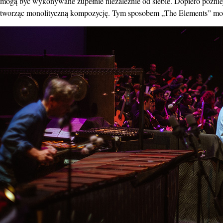
mogą być wykonywane zupełnie niezależnie od siebie. Dopiero później
tworząc monolityczną kompozycję. Tym sposobem „The Elements” moż