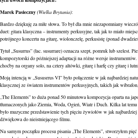
Marek Pasieczny
(Wielka Brytania)
:
Bardzo dziękuję za miłe słowa. To był dla mnie niezapomniany wiecz
duet: gitara klasyczna – instrumenty perkusyjne, tak jak to miało mie
potrójnego koncertu na gitarę, wiolonczelę, perkusistę (ponad dwadzie
Tytuł „Susurrus” (łac. susurrare) oznacza szept, pomruk lub szelest. P
kompozytorski do późniejszej adaptacji na różne wersje instrumentów.
choćby na organy solo, na cztery altówki, gitarę i harfę czy gitarę i lut
Moją intencją w „Sususrrus VI” było połączenie w jak najbardziej nat
klasycznej ze światem instrumentów perkusyjnych, takich jak wibrafon
„
The Elements” to duża ponad 50 minutowa kompozycja oparta na japoń
tłumaczonych jako Ziemia, Woda, Ogień, Wiatr i Duch. Kilka lat temu na
było muzyczne przedstawienie tych pięciu żywiołów w jak najbardziej
dźwiękowa do nieistniejącego filmu.
Na samym początku procesu pisania „The Elements”, stworzyłem pięć g