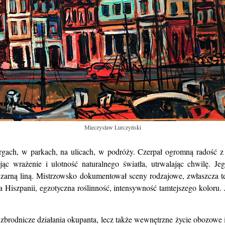
Mieczysław Lurczyński
rgach, w parkach, na ulicach, w podróży. Czerpał ogromną
radość z
jąc wrażenie i ulotność naturalnego światła, utrwalając chwilę.
Je
czarną liną. Mistrzowsko dokumentował sceny rodzajowe, zwłaszcza
t
a Hiszpanii, egzotyczna roślinność, intensywność tamtejszego koloru. 
o
zbrodnicze działania okupanta, lecz także wewnętrzne życie obozowe