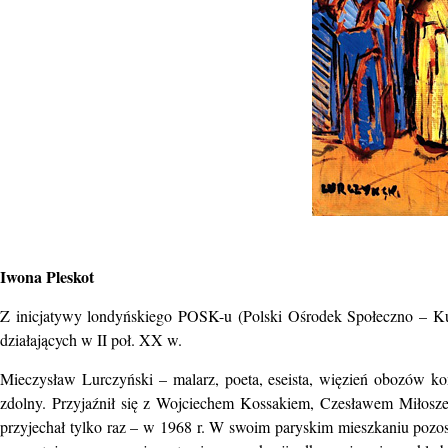
Iwona Pleskot
Z inicjatywy londyńskiego POSK-u (Polski Ośrodek Społeczno – Kult
działających w II poł. XX w.
Mieczysław Lurczyński – malarz, poeta, eseista, więzień
obozów konc
zdolny. Przyjaźnił się z Wojciechem Kossakiem, Czesławem
Miłosz
przyjechał tylko raz – w 1968 r. W swoim paryskim mieszkaniu
pozos