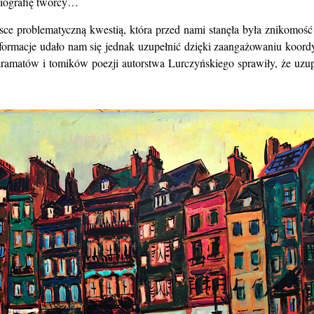
biografię twórcy…
lsce
problematyczną kwestią, która przed nami stanęła była znikomoś
formacje udało nam się jednak uzupełnić dzięki zaangażowaniu
koordy
 dramatów i tomików poezji autorstwa Lurczyńskiego sprawiły,
że uzup