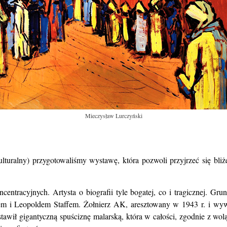
Mieczysław Lurczyński
uralny) przygotowaliśmy wystawę, która pozwoli przyjrzeć się bliż
entracyjnych. Artysta o biografii tyle bogatej, co i tragicznej. Gr
em i Leopoldem Staffem. Żołnierz AK, aresztowany w 1943 r.
i wyw
tawił gigantyczną spuściznę malarską, która w całości, zgodnie
z wol