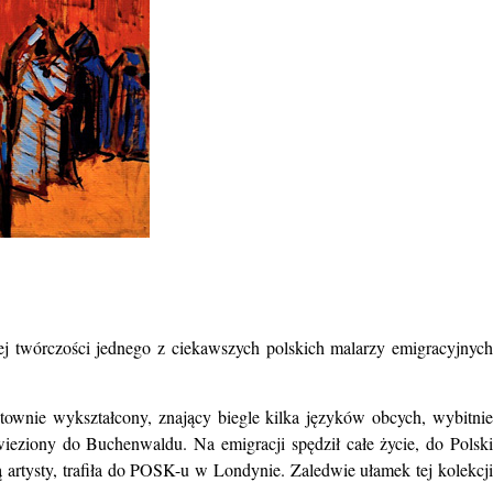
ej
twórczości jednego z ciekawszych polskich malarzy emigracyjnyc
untownie wykształcony, znający biegle kilka języków obcych,
wybitnie
ieziony do Buchenwaldu. Na emigracji spędził całe życie, do
Polsk
ą artysty, trafiła do POSK-u w Londynie.
Zaledwie ułamek tej kolekcj