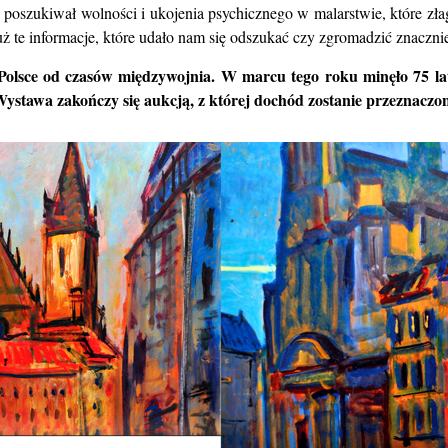
 poszukiwał wolności i ukojenia psychicznego w malarstwie, które
zła
uż te
informacje, które udało nam się odszukać czy zgromadzić znaczn
Polsce od czasów międzywojnia. W marcu tego roku minęło 75
l
ystawa zakończy się aukcją, z której dochód zostanie
przeznaczon