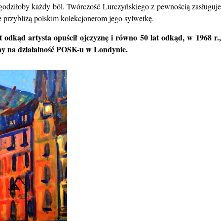
godziłoby każdy ból.
Twórczość Lurczyńskiego z pewnością zasługuj
ie
przybliżą polskim kolekcjonerom jego sylwetkę.
at odkąd artysta opuścił ojczyznę i równo 50 lat odkąd, w 1968 r.
y na działalność POSK-u w Londynie.