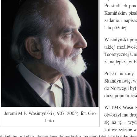
Po studiach pra
Kamińskim pisał
zadanie i napis
lata później.
Wasiutyński prag
takiej możliwoś
Teoretycznej Uni
za najlepszą w E
Polski uczony 
Skandynawię, wy
do Norwegii był
dużą popularnoś
W 1948 Wasiutyń
Jeremi M.F. Wasiutyński (1907–2005), fot. Gro
otworzył mu dro
Jarto.
się na tę – wyd
Uniwersytecie w 
dziedziny wiedzy, dochodząc do wniosku, że nauki ścisłe nie odzwierci