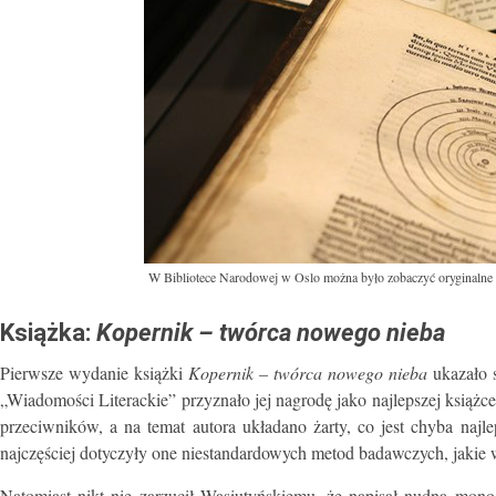
W Bibliotece Narodowej w Oslo można było zobaczyć oryginalne 
Książka:
Kopernik – twórca nowego nieba
Pierwsze wydanie książki
Kopernik – twórca nowego nieba
ukazało 
„Wiadomości Literackie” przyznało jej nagrodę jako najlepszej książce
przeciwników, a na temat autora układano żarty, co jest chyba naj
najczęściej dotyczyły one niestandardowych metod badawczych, jakie w
Natomiast nikt nie zarzucił Wasiutyńskiemu, że napisał nudną mono