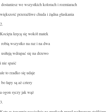
dostaniesz we wszystkich kolorach i rozmiarach
większość przeraźliwe chuda i żądna głaskania
2.
Kocięta kręcą się wokół matek
robią wszystko na raz i na dwa
usiłują wdrapać się na drzewo
i nie spaść
ale to rzadko się udaje
bo łapy są aż cztery
a ogon syczy jak wąż
3.
Koty w tawernie wysiadują na murkach przed wybranym stolikiem