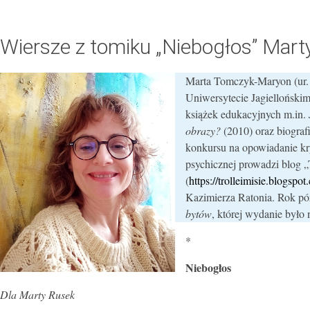
Wiersze z tomiku „Niebogłos” Mar
Marta Tomczyk-Maryon (ur. 1
Uniwersytecie Jagielloński
książek edukacyjnych m.in.
obrazy?
(2010) oraz biograf
konkursu na opowiadanie k
psychicznej prowadzi blog „T
(
https://trolleimisie.blogspot
Kazimierza Ratonia. Rok pó
bytów
, której wydanie było
*
Niebogłos
Dla Marty Rusek