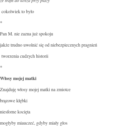
że trafił do kosza przy plaży
cokolwiek to było
*
Pan M. nie zazna już spokoju
jakże trudno uwolnić się od niebezpiecznych pragnień
tworzenia cudzych historii
*
Włosy mojej matki
Znajduję włosy mojej matki na zmiotce
brązowe kłębki
niesforne kocięta
mogłyby miauczeć, gdyby miały głos