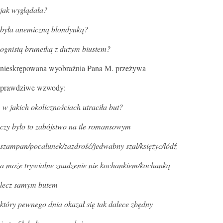
jak wyglądała?
była anemiczną blondynką?
ognistą brunetką z dużym biustem?
nieskrępowana wyobraźnia Pana M. przeżywa
prawdziwe wzwody:
w jakich okolicznościach utraciła but?
czy było to zabójstwo na tle romansowym
szampan/pocałunek/zazdrość/jedwabny szal/księżyc/łódź
a może trywialne znudzenie nie kochankiem/kochanką
lecz samym butem
który pewnego dnia okazał się tak dalece zbędny