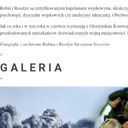
Robin i Rosslyn są certyfikowanymi kapelanami wojskowymi, ukończy
psychologii, dyscyplin wojskowych czy medycyny taktycznej. Obydwoje
Jak co roku i w tym roku w czerwcu wyruszają z Olsztyńskim Konwoj
poszkodowanych mieszkańców doświadczonych wojną miejscowości. Konw
Fotografie z archiwum Robina i Rosslyn Stevenson-Szweców
*
G A L E R I A
*