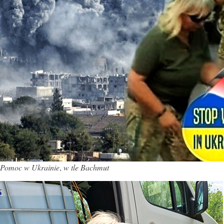
Pomoc w Ukrainie
,
w tle Bachmut