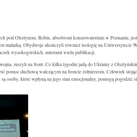
ych pod Olsztynem. Robin, absolwent konserwatorium w Poznaniu, jes
jest malarką. Obydwoje ukończyli również teologię na Uniwersytecie 
zek wysokogórskich, autorami wielu publikacji.
 wojna, ruszyli na front. Co kilka tygodni jadą do Ukrainy z Olsztyń
 nieść pomoc duchową walczącym na froncie żołnierzom. Człowiek stojąc
ne są osoby, które wpłyną na jego stan emocjonalny, pomogą pogodzić 