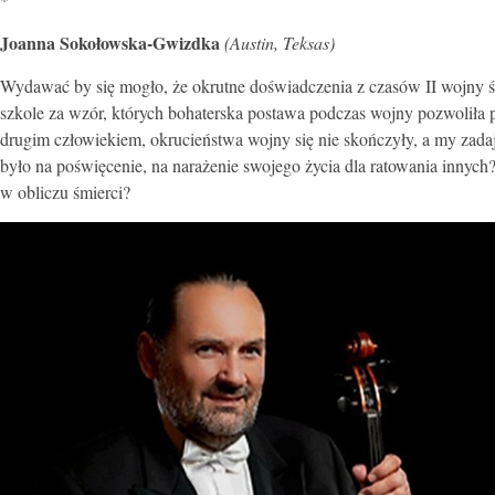
Joanna Sokołowska-Gwizdka
(Austin, Teksas)
Wydawać by się mogło, że okrutne doświadczenia z czasów II wojny świ
szkole za wzór, których bohaterska postawa podczas wojny pozwoliła p
drugim człowiekiem, okrucieństwa wojny się nie skończyły, a my zadaj
było na poświęcenie, na narażenie swojego życia dla ratowania innyc
w obliczu śmierci?