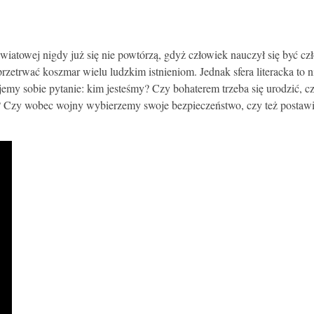
atowej nigdy już się nie powtórzą, gdyż człowiek nauczył się być czł
rzetrwać koszmar wielu ludzkim istnieniom. Jednak sfera literacka to
emy sobie pytanie: kim jesteśmy? Czy bohaterem trzeba się urodzić, cz
h? Czy wobec wojny wybierzemy swoje bezpieczeństwo, czy też postawim