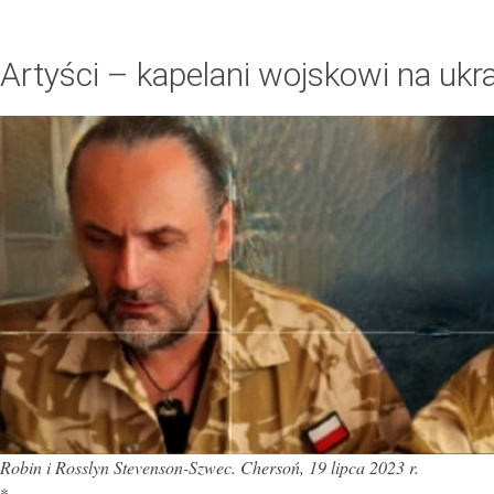
Artyści – kapelani wojskowi na ukr
Robin i
Rosslyn Stevenson-Szwec. Chersoń, 19 lipca 2023 r.
*