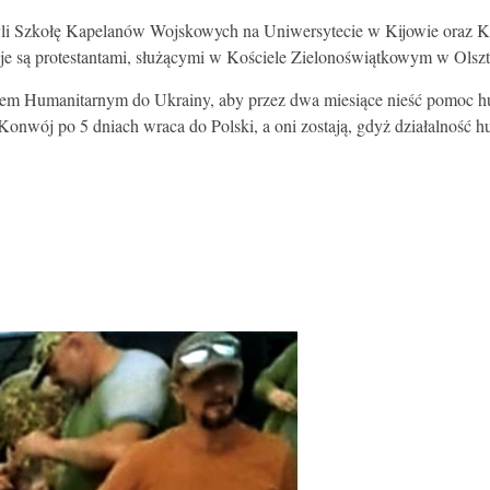
li Szkołę Kapelanów Wojskowych na Uniwersytecie w Kijowie oraz Kij
 są protestantami, służącymi w Kościele Zielonoświątkowym w Olsztyn
em Humanitarnym do Ukrainy, aby przez dwa miesiące nieść pomoc hum
ój po 5 dniach wraca do Polski, a oni zostają, gdyż działalność hum