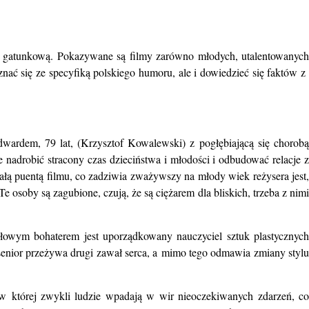
 i gatunkową. Pokazywane są filmy zarówno młodych, utalentowanych
nać się ze specyfiką polskiego humoru, ale i dowiedzieć się faktów z
dwardem, 79 lat, (Krzysztof Kowalewski) z pogłębiającą się chorobą
 nadrobić stracony czas dzieciństwa i młodości i odbudować relacje z
załą puentą filmu, co zadziwia zważywszy na młody wiek reżysera jest,
osoby są zagubione, czują, że są ciężarem dla bliskich, trzeba z nimi
ułowym bohaterem jest uporządkowany nauczyciel sztuk plastycznyc
senior przeżywa drugi zawał serca, a mimo tego odmawia zmiany stylu
w której zwykli ludzie wpadają w wir nieoczekiwanych zdarzeń, c