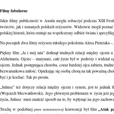
Filmy fabularne
Jakie filmy publiczność w Austin mogła zobaczyć podczas XIII Fes
twórców, jak i uznanych polskich reżyserów. Widzowie mogli poznać ni
polskiej historii, która rzutuje na współczesny odbiór świata i specyfik
Na początek dwa filmy reżysera młodego pokolenia Alexa Pietrzaka –
Piękny film „Ja i mój tata” dotknął trudnych relacji między ojcem 
Alzheimera. Ojciec – marynarz, całe życie był w podróży i widział sy
ojcem. Jednak postępująca choroba, coraz bardziej ojca zabiera, trud
bezwarunkowa miłość. Opiekując się osobą chorą na tak poważną chorob
być i je kochać. Tak po prostu.
„Juliusz” też dotyczy relacji między ojcem i synem, jest to jedna
(Wojciech Mecwałdowski). Jego głównym problemem w życiu jest jego 
życia, Juliusz musi znaleźć sposób na to, by wpłynąć na jego zachowa
„Atak pa
Trochę w podobnej
pure nonsensowej
konwencji był film