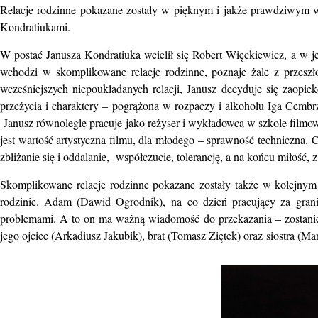
Relacje rodzinne pokazane zostały w pięknym i jakże prawdziwym
Kondratiukami.
W postać Janusza Kondratiuka wcielił się Robert Więckiewicz, a w j
wchodzi w skomplikowane relacje rodzinne, poznaje żale z przesz
wcześniejszych niepoukładanych relacji, Janusz decyduje się zaopi
przeżycia i charaktery – pogrążona w rozpaczy i alkoholu Iga Cembr
Janusz równolegle pracuje jako reżyser i wykładowca w szkole filmo
jest wartość artystyczna filmu, dla młodego – sprawność techniczna.
zbliżanie się i oddalanie, współczucie, tolerancję, a na końcu miłość, 
Skomplikowane relacje rodzinne pokazane zostały także w kolejnym
rodzinie. Adam (Dawid Ogrodnik), na co dzień pracujący za grani
problemami. A to on ma ważną wiadomość do przekazania – zostanie o
jego ojciec (Arkadiusz Jakubik), brat (Tomasz Ziętek) oraz siostra (Ma