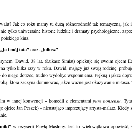
tiwalu? Jak co roku mamy tu dużą różnorodność tak tematyczną, jak
e tylko uniwersalne historie ludzkie i dramaty psychologiczne, zapoz
ę polskiego kina.
„Ja i mój tata”
„Juliusz”
oraz
.
a synem. Dawid, 38 lat, (Łukasz Simlat) opiekuje się swoim ojcem E
na tylko kilka razy w roku. Dawid, mający już swoją rodzinę, próbuje
no do niego dotrzeć, trudno wydobyć wspomnienia. Piękną i jakże dojr
ą, która zaczyna dominować, jakże ważne jest okazywanie miłości. Te 
k film w innej konwencji – komedii z elementami
pure nonsensu
. Tyt
ojciec Jan Peszek) – nieustająco imprezujący artysta-malarz. Kiedy 
nie.
niki”
w reżyserii Pawłą Maślony. Jest to wielowątkowa opowieść, 