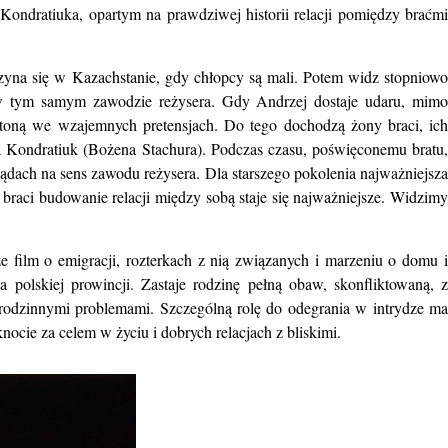
Kondratiuka, opartym na prawdziwej historii relacji pomiędzy braćm
czyna się w Kazachstanie, gdy chłopcy są mali. Potem widz stopniowo
ę w tym samym zawodzie reżysera. Gdy Andrzej dostaje udaru, mimo
 toną we wzajemnych pretensjach. Do tego dochodzą żony braci, ich
a Kondratiuk (Bożena Stachura). Podczas czasu, poświęconemu bratu,
dach na sens zawodu reżysera. Dla starszego pokolenia najważniejsza
braci budowanie relacji między sobą staje się najważniejsze. Widzimy
e film o emigracji, rozterkach z nią związanych i marzeniu o domu 
olskiej prowincji. Zastaje rodzinę pełną obaw, skonfliktowaną, z
i rodzinnymi problemami. Szczególną rolę do odegrania w intrydze ma
nocie za celem w życiu i dobrych relacjach z bliskimi.