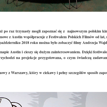
uż po raz trzynasty mogli zapoznać się z najnowszym polskim kin
owe z Austin współpracuje z Festiwalem Polskich Filmów od lat, n
 październiku 2018 roku można było zobaczyć filmy Andrzeja Wajd
mapie Austin i cieszy się dużym zainteresowaniem. Dzięki festiwalo
przychodzi na projekcje przygotowana, o czym świadczą zadawa
mowy z Warszawy, który w ciekawy i pełny szczegółów sposób zapo