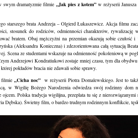
„Jak pies z kotem”
 w swym dramatyzmie filmie
w reżyserii Janusza 
ego starszego brata Andrzeja – Olgierd Łukaszewicz. Akcja filmu za
łości, stosunek do rodziców, odmienności charakterów, rywalizacj
ekować bratem. Obaj mężczyźni na przemian okazują sobie czułość i
zyńska (Aleksandra Konieczna) i zdezorientowana całą sytuacją Beat
wej. Scena ze studentami wskazuje na odmienność pokoleniową w poglą
 Czym Andrzejowi Kondratiukowi zostaje mniej czasu, tym dla obydwu 
z której pokładów bracia nie zdawali sobie sprawy.
„Cicha noc”
 filmie
w reżyserii Piotra Domalewskiego. Jest to takż
cą, w Wigilię Bożego Narodzenia odwiedza swój rodzinny dom na p
jcem. Polska tradycja wigilijna, przeplata tu się z nierozwiązanym
ria Dębska). Świetny film, o bardzo trudnym rodzinnym konflikcie, tęsk