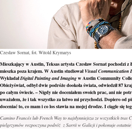
Czesław Sornat, fot. Witold Krymarys
Mieszkający w Austin, Teksas artysta Czesław Sornat pochodzi z Ł
mieszka poza krajem. W Austin studiował
Visual Communication 
Wykładał
w Austin Community College
Digital Painting and Imaging
Obieżyświat, odbył dwie podróże dookoła świata, odwiedził 87 kra
po całym świecie. – Nigdy nie doceniałem swoich prac, ani nie potr
uważałem, że i tak wszystko za łatwo mi przychodzi. Dopiero od 
doceniać to, co mam i co los stawia na mojej drodze. I ciągle się teg
Camino Francés lub French Way to najsłynniejsza ze wszystkich tras C
pielgrzymów rozpoczyna podróż z Sarrii w Galicji i pokonuje ostatnie