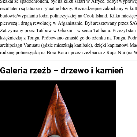
Skakał ze spadochronem,
był na kilku safari w Afryce, odbył wypraw
rezultatem są tatuaże i rytualne blizny. Beznadziejnie zakochany w ku
budowie/wypalaniu łodzi polinezyjskiej na Cook Island. Kilka miesięcy
pierwszą i drugą rewolucję w Afganistanie. Był aresztowany przez S
Zatrzymany przez Talibów w Ghazni – w sercu Talibanu
. Przeżył
stan
księżniczką z Tonga. Próbowano zmusić go do ożenku na Tonga. Podr
archipelagu Vanuatu (gdzie mieszkają kanibale), dzięki kapitanowi M
rodzinę polinezyjską na Bora Bora i przez rzeźbiarza z Rapa Nui (na
Galeria
rzeźb – drzewo i kamień