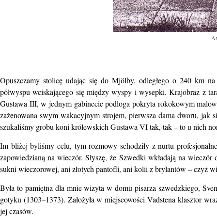
Ax
Opuszczamy stolicę udając się do Mjölby, odległego o 240 km na
półwyspu wciskającego się między wyspy i wysepki. Krajobraz z tar
Gustawa III, w jednym gabinecie podłoga pokryta rokokowym malowid
zażenowana swym wakacyjnym strojem, pierwsza dama dworu, jak się
szukaliśmy grobu koni królewskich Gustawa VI tak, tak – to u nich no
Im bliżej byliśmy celu, tym rozmowy schodziły z nurtu profesjonal
zapowiedzianą na wieczór. Słyszę, że Szwedki wkładają na wieczór dł
sukni wieczorowej, ani złotych pantofli, ani kolii z brylantów – czyż
Była to pamiętna dla mnie wizyta w domu pisarza szwedzkiego, Svena
gotyku (1303–1373). Założyła w miejscowości Vadstena klasztor wraz z
jej czasów.