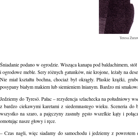
Teresa Żuraw
Śniadanie podano w ogrodzie. Wisząca kanapa pod baldachimem, stół
i ogrodowe meble. Sery różnych gatunków, nie krojone, leżały na d
Nie miał kształtu bochna, chociaż był okrągły. Płaskie krążki, gru
posypany białym makiem lub siemieniem lnianym. Bardzo mi smakowa
Jedziemy do Tyresö. Pałac – rezydencja szlachecka na południowy 
z bardzo ciekawymi karetami z siedemnastego wieku. Sceneria do b
wszystko na szaro, a pajęczyny zasnuły gęsto wszelkie kąty i połą
omotując nasze głowy i ręce.
– Czas nagli, więc siadamy do samochodu i jedziemy z powrotem 