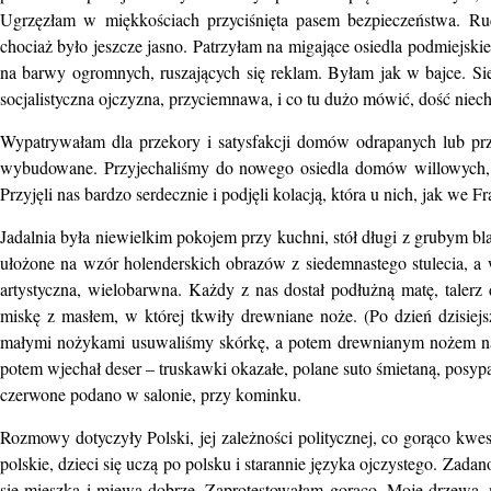
Ugrzęzłam w miękkościach przyciśnięta pasem bezpieczeństwa. Ruc
chociaż było jeszcze jasno. Patrzyłam na migające osiedla podmiejsk
na barwy ogromnych, ruszających się reklam. Byłam jak w bajce. Sie
socjalistyczna ojczyzna, przyciemnawa, i co tu dużo mówić, dość niech
Wypatrywałam dla przekory i satysfakcji domów odrapanych lub przy
wybudowane. Przyjechaliśmy do nowego osiedla domów willowych, g
Przyjęli nas bardzo serdecznie i podjęli kolacją, która u nich, jak we F
Jadalnia była niewielkim pokojem przy kuchni, stół długi z grubym b
ułożone na wzór holenderskich obrazów z siedemnastego stulecia, a
artystyczna, wielobarwna. Każdy z nas dostał podłużną matę, taler
miskę z masłem, w której tkwiły drewniane noże. (Po dzień dzisiej
małymi nożykami usuwaliśmy skórkę, a potem drewnianym nożem nakł
potem wjechał deser – truskawki okazałe, polane suto śmietaną, posypa
czerwone podano w salonie, przy kominku.
Rozmowy dotyczyły Polski, jej zależności politycznej, co gorąco kwes
polskie, dzieci się uczą po polsku i starannie języka ojczystego. Zadano
się mieszka i miewa dobrze. Zaprotestowałam gorąco. Moje drzewa, m