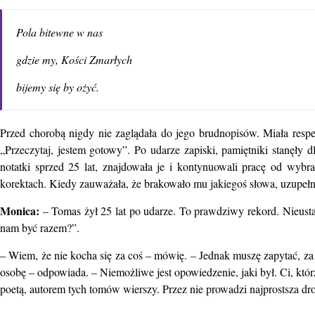
Pola bitewne w nas
gdzie my, Kości Zmarłych
bijemy się by ożyć.
Przed chorobą nigdy nie zaglądała do jego brudnopisów. Miała respe
„Przeczytaj, jestem gotowy”. Po udarze zapiski, pamiętniki stanęły dl
notatki sprzed 25 lat, znajdowała je i kontynuowali pracę od wybr
korektach. Kiedy zauważała, że brakowało mu jakiegoś słowa, uzupełnia
Monica:
– Tomas żył 25 lat po udarze. To prawdziwy rekord. Nieusta
nam być razem?”.
– Wiem, że nie kocha się za coś – mówię. – Jednak muszę zapytać, za 
osobę – odpowiada. – Niemożliwe jest opowiedzenie, jaki był. Ci, którz
poetą, autorem tych tomów wierszy. Przez nie prowadzi najprostsza dr