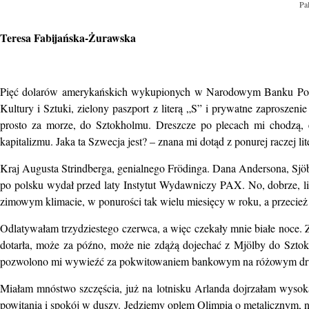
Pal
Teresa Fabijańska-Żurawska
Pięć dolarów amerykańskich wykupionych w Narodowym Banku Polski
Kultury i Sztuki, zielony paszport z literą „S” i prywatne zaproszeni
prosto za morze, do Sztokholmu. Dreszcze po plecach mi chodzą, e
kapitalizmu. Jaka ta Szwecja jest? – znana mi dotąd z ponurej raczej l
Kraj Augusta Strindberga, genialnego Frödinga. Dana Andersona, Sjöbe
po polsku wydał przed laty Instytut Wydawniczy PAX. No, dobrze, lite
zimowym klimacie, w ponurości tak wielu miesięcy w roku, a przecież t
Odlatywałam trzydziestego czerwca, a więc czekały mnie białe noce. 
dotarła, może za późno, może nie zdążą dojechać z Mjölby do Sztok
pozwolono mi wywieźć za pokwitowaniem bankowym na różowym dr
Miałam mnóstwo szczęścia, już na lotnisku Arlanda dojrzałam wysok
powitania i spokój w duszy. Jedziemy oplem Olimpią o metalicznym, ni