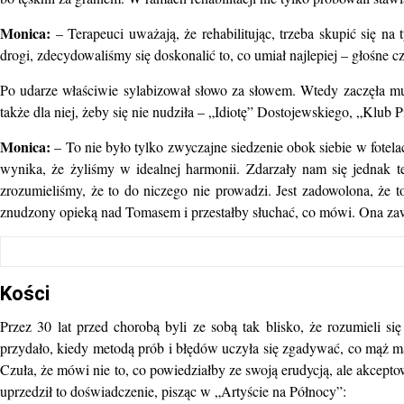
Monica:
– Terapeuci uważają, że rehabilitując, trzeba skupić się n
drogi, zdecydowaliśmy się doskonalić to, co umiał najlepiej – głośne czy
Po udarze właściwie sylabizował słowo za słowem. Wtedy zaczęła mu g
także dla niej, żeby się nie nudziła – „Idiotę” Dostojewskiego, „Klub
Monica:
– To nie było tylko zwyczajne siedzenie obok siebie w fotela
wynika, że żyliśmy w idealnej harmonii. Zdarzały nam się jednak te
zrozumieliśmy, że to do niczego nie prowadzi. Jest zadowolona, że t
znudzony opieką nad Tomasem i przestałby słuchać, co mówi. Ona za
Kości
Przez 30 lat przed chorobą byli ze sobą tak blisko, że rozumieli s
przydało, kiedy metodą prób i błędów uczyła się zgadywać, co mąż m
Czuła, że mówi nie to, co powiedziałby ze swoją erudycją, ale akcep
uprzedził to doświadczenie, pisząc w „Artyście na Północy”: