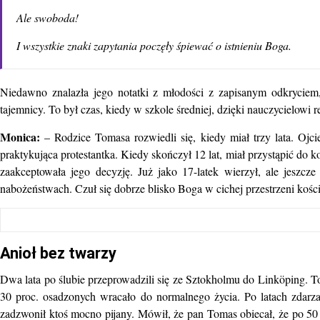
Ale swoboda!
I wszystkie znaki zapytania poczęły śpiewać o istnieniu Boga.
Niedawno znalazła jego notatki z młodości z zapisanym odkryciem, 
tajemnicy. To był czas, kiedy w szkole średniej, dzięki nauczycielowi re
Monica:
– Rodzice Tomasa rozwiedli się, kiedy miał trzy lata. Ojc
praktykująca protestantka. Kiedy skończył 12 lat, miał przystąpić do 
zaakceptowała jego decyzję. Już jako 17-latek wierzył, ale jeszcze
nabożeństwach. Czuł się dobrze blisko Boga w cichej przestrzeni kości
Anioł bez twarzy
Dwa lata po ślubie przeprowadzili się ze Sztokholmu do Linköping. 
30 proc. osadzonych wracało do normalnego życia. Po latach zdar
zadzwonił ktoś mocno pijany. Mówił, że pan Tomas obiecał, że po 50 la