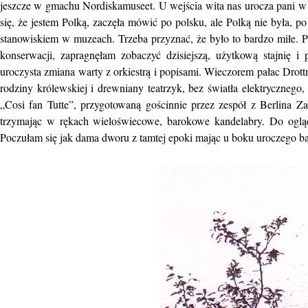
jeszcze w gmachu Nordiskamuseet. U wejścia wita nas urocza pani w 
się, że jestem Polką, zaczęła mówić po polsku, ale Polką nie była, po
stanowiskiem w muzeach. Trzeba przyznać, że było to bardzo miłe. 
konserwacji, zapragnęłam zobaczyć dzisiejszą, użytkową stajnię
uroczysta zmiana warty z orkiestrą i popisami. Wieczorem pałac Drott
rodziny królewskiej i drewniany teatrzyk, bez światła elektryczne
„Cosi fan Tutte”, przygotowaną gościnnie przez zespół z Berlina Za
trzymając w rękach wieloświecowe, barokowe kandelabry. Do ogląd
Poczułam się jak dama dworu z tamtej epoki mając u boku uroczego b