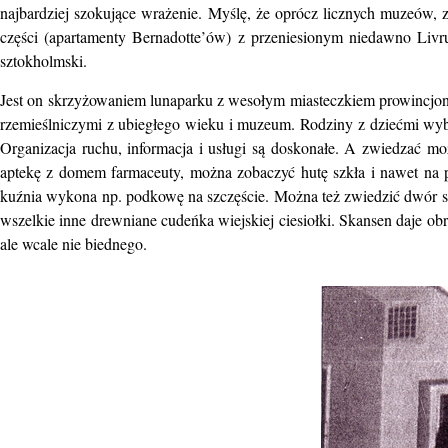
najbardziej szokujące wrażenie. Myślę, że oprócz licznych muzeów,
części (apartamenty Bernadotte’ów) z przeniesionym niedawno Livr
sztokholmski.
Jest on skrzyżowaniem lunaparku z wesołym miasteczkiem prowincjo
rzemieślniczymi z ubiegłego wieku i muzeum. Rodziny z dziećmi wybier
Organizacja ruchu, informacja i usługi są doskonałe. A zwiedzać m
aptekę z domem farmaceuty, można zobaczyć hutę szkła i nawet na p
kuźnia wykona np. podkowę na szczęście. Można też zwiedzić dwór s
wszelkie inne drewniane cudeńka wiejskiej ciesiołki. Skansen daje o
ale wcale nie biednego.