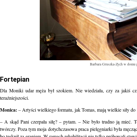
Barbara Gruszka-Zych w domu p
Fortepian
Dla Moniki udar męża był szokiem. Nie wiedziała, czy za jakiś cz
teraźniejszości.
Monica:
– Artyści wielkiego formatu, jak Tomas, mają wielkie siły do 
– A skąd Pani czerpała siłę? – pytam. – Nie było trudno ją mieć. T
twórczy. Poza tym moja dotychczasowa praca pielęgniarki była męcząca
bo tęsknił za graniem. W ramach rehabilitacji nie tylko próbowali stawia