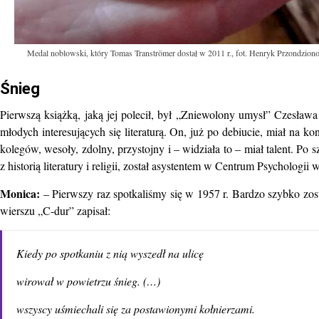
Medal noblowski, który Tomas Tranströmer dostał w 2011 r., fot. Henryk Przondziono
Śnieg
Pierwszą książką, jaką jej polecił, był „Zniewolony umysł” Czesława M
młodych interesujących się literaturą. On, już po debiucie, miał na kon
kolegów, wesoły, zdolny, przystojny i – widziała to – miał talent. Po
z historią literatury i religii, został asystentem w Centrum Psychologii 
Monica:
– Pierwszy raz spotkaliśmy się w 1957 r. Bardzo szybko zos
wierszu „C-dur” zapisał:
Kiedy po spotkaniu z nią wyszedł na ulicę
wirował w powietrzu śnieg. (…)
wszyscy uśmiechali się za postawionymi kołnierzami.