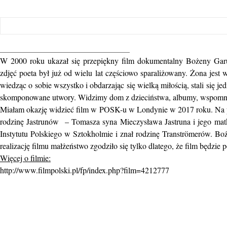
________________________________
W 2000 roku ukazał się przepiękny film dokumentalny Bożeny Gar
zdjęć poeta był już od wielu lat częściowo sparaliżowany. Żona jes
wiedząc o sobie wszystko i obdarzając się wielką miłością, stali się 
skomponowane utwory. Widzimy dom z dzieciństwa, albumy, wspomnien
Miałam okazję widzieć film w POSK-u w Londynie w 2017 roku. Na pro
rodzinę Jastrunów – Tomasza syna Mieczysława Jastruna i jego mat
Instytutu Polskiego w Sztokholmie i znał rodzinę Tranströmerów. B
realizację filmu małżeństwo zgodziło się tylko dlatego, że film będzie
Więcej o filmie:
http://www.filmpolski.pl/fp/
index.php?film=4212777