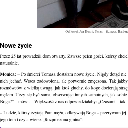
Od lewej: Jan Henric Swan – tłumacz, Barbar
Nowe życie
Przez 25 lat prowadzili dom otwarty. Zawsze pełen gości, którzy chcie
naturalnie.
Monica:
– Po śmierci Tomasa dostałam nowe życie. Nigdy dotąd nie by
nich jechać. Wraca zadowolona, ale potwornie zmęczona. Tak jak
rozmówców z wielką uwagą, jak ktoś głuchy, do kogo docierają strzęp
mężem. Uczy się być sama, obserwując innych samotnych, jak sobie 
Boga?” – mówi. – Większość z nas odpowiedziałaby: „Czasami – tak, 
– Ludzie, którzy czytają Pani męża, odkrywają Boga – przerywam jej. 
jego tom i czyta wiersz „Rozproszona gmina”: