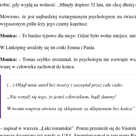
robić, gdy wyjdą na wolność. „Minęły dopiero 32 lata, nie chcę dłużej c
Mówiono, że jest najbardziej roztargnionym psychologiem na świec
wygaszonym grillu leży jego czarny kapelusz.
Monica:
– To bardzo typowe dla niego. Gdzie było wolne miejsce, tam
W Linköping urodziły się im córki Emma i Paula.
Monica:
– Tomas szybko zrozumiał, że psychologia nie rozwiąże wsz
wiarę w człowieka zachował do końca.
(…) Objął mnie anioł bez twarzy i zaszeptał przez całe ciało:
„Nie wstydź się tego, że jesteś człowiekiem, bądź dumny!
W twoim wnętrzu otwiera się sklepienie za sklepieniem bez końca”
– napisał w wierszu „Łuki romańskie”. Potem przenieśli się do Västerås
wiersze doceniono już wtedy w USA. Spopularyzował je tam poeta Rob