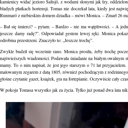
kamienicy widać jezioro Saltsjö, z wodami słonymi jak łzy, oddzielon
bladych płatkach hortensji. Tomas nie doczekał lata, kiedy jest naj
Runmarö z niebieskim domem dziadka – mówi Monica. – Zmarł 26 mar
– Bał się śmierci? – pytam. – Bardzo – nie ma wątpliwości. – A jedn
jeszcze damy radę?”. Odpowiadał gestem lewej ręki. Monica pokazuj
odrobina przestrzeni. Znaczyło to: „Jeszcze trochę”.
Zwykle budził się wcześnie rano. Monica prosiła, żeby trochę pocze
najświeższych wiadomości. Podawała śniadanie na białym owalnym sto
mamy. To o nim napisał, że jest jego starszym o 71 lat przyjacielem. 
malowanym zegarem z datą 1805, również pochodzącym z rodzinnego d
głośne czytanie gazet, książek, gra na fortepianie. Oczywiście cały czas
W pokoju Tomasa wszystko jak za życia. Tylko już ponad dwa lata nikt 