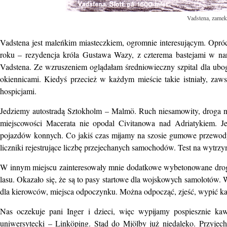
Vadstena, zamek
Vadstena jest maleńkim miasteczkiem, ogromnie interesującym. Opr
roku – rezydencja króla Gustawa Wazy, z czterema bastejami w nar
Vadstena. Ze wzruszeniem oglądałam średniowieczny szpital dla ubo
okiennicami. Kiedyś przecież w każdym mieście takie istniały, za
hospicjami.
Jedziemy autostradą Sztokholm – Malmö. Ruch niesamowity, droga nud
miejscowości Macerata nie opodal Civitanowa nad Adriatykiem. Je
pojazdów konnych. Co jakiś czas mijamy na szosie gumowe przewody 
liczniki rejestrujące liczbę przejechanych samochodów. Test na wytrz
W innym miejscu zainteresowały mnie dodatkowe wybetonowane drogi 
lasu. Okazało się, że są to pasy startowe dla wojskowych samolotów. 
dla kierowców, miejsca odpoczynku. Można odpocząć, zjeść, wypić ka
Nas oczekuje pani Inger i dzieci, więc wypijamy pospiesznie ka
uniwersytecki – Linköping. Stąd do Mjölby już niedaleko. Przyjec