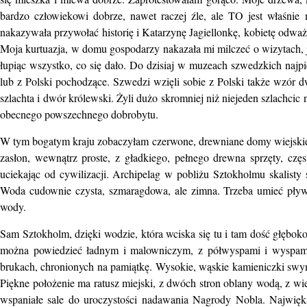
bardzo człowiekowi dobrze, nawet raczej źle, ale TO jest właśn
nakazywała przywołać historię i Katarzynę Jagiellonkę, kobietę odważn
Moja kurtuazja, w domu gospodarzy nakazała mi milczeć o wizytach,
łupiąc wszystko, co się dało. Do dzisiaj w muzeach szwedzkich najpię
lub z Polski pochodzące. Szwedzi wzięli sobie z Polski także wzór d
szlachta i dwór królewski. Żyli dużo skromniej niż niejeden szlachci
obecnego powszechnego dobrobytu.
W tym bogatym kraju zobaczyłam czerwone, drewniane domy wiejskie l
zasłon, wewnątrz proste, z gładkiego, pełnego drewna sprzęty, czę
uciekając od cywilizacji. Archipelag w pobliżu Sztokholmu skalisty
Woda cudownie czysta, szmaragdowa, ale zimna. Trzeba umieć pływa
wody.
Sam Sztokholm, dzięki wodzie, która wciska się tu i tam dość głęboko
można powiedzieć ładnym i malowniczym, z półwyspami i wyspami o
brukach, chronionych na pamiątkę. Wysokie, wąskie kamieniczki sw
Piękne położenie ma ratusz miejski, z dwóch stron oblany wodą, z wi
wspaniałe sale do uroczystości nadawania Nagrody Nobla. Najwięks