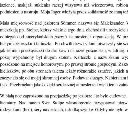
łazience, makijaż, sukienka raczej wizytowa niż wieczorowa, robion
podniesieniu nastroju. Moja Inger włożyła przez solidarność ze mną t
Mała miejscowość nad jeziorem Sömmen nazywa się Maleksander. W
mieszkają pp. Stolpe, którzy właśnie tego dnia obchodzili uroczyście 
odbiegało od amerykańskich
party’s
i atmosferą i organizacją. W pr
białym czepeczku i fartuszku. Po chwili drzwi salonu otworzyły się s
jakieś mini przekąseczki do drinków i na razie goście stali, witali si
pokój wypełniony był długim stołem. Karteczki z nazwiskami w
posadzono na miejscu honorowym, po prawej stronie gospodyni. Zaszcz
kieliszków, po obu stronach talerza leżały różnorakie sztućce, jakic
zaczynało się od mojej skromnej osoby. Podawał służący. Nabierałam
i jak. Przebrnęłam jakoś dzięki serdecznej atmosferze i wielkiemu zain
W białą noc zaproszono na przejażdżkę po jeziorze i to było cudowne.
literatury. Nad ranem Sven Stolpe własnoręcznie przygotował pierw
rodzynkami (brr!), sery na deskach, i słodką szynkę. Gdyby nie było