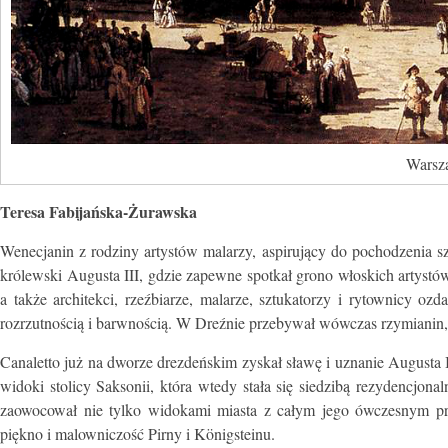
Warsza
Teresa Fabijańska-Żurawska
Wenecjanin z rodziny artystów malarzy, aspirujący do pochodzenia s
kró­lewski Augusta III, gdzie zapewne spotkał grono włoskich artystów
a także architekci, rzeźbiarze, malarze, sztukatorzy i rytownicy o
rozrzutnością i barw­nością. W Dreźnie przebywał wówczas rzymianin, w
Canaletto już na dworze drezdeńskim zyskał sławę i uznanie Augusta 
wido­ki stolicy Saksonii, która wtedy stała się siedzibą rezydencjo
zaowocował nie tylko widokami miasta z całym jego ówczesnym prze
piękno i malowniczość Pirny i Königsteinu.