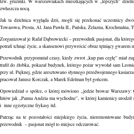
tzw. gruzinki. W warszawiakach mieszkających w „lepszych” dzieln
zwłaszcza nocą.
Jak ta dzielnica wygląda dziś, mogli się przekonać uczestnicy dw
Towarowa, Prosta, Al. Jana Pawła II., Pańska, Żelazna, Krochmalna, T
Zorganizował je Rafał Dąbrowiecki – przewodnik pasjonat, dla którego
potrafi tchnąć życie, a skansenowi przywrócić obraz tętniący gwarem 
Przewodnik
przypomniał czasy, kiedy zwrot „kup pan cegłę” miał zup
trafił do żłobka, pokazał budynek, którego pożar
wywołał sam Leoni
przy ul. Pięknej, gdzie aresztowano słynnego przedwojennego kasiarz
pracował Janusz Korczak, a Marek Edelman był gońcem.
Opowiedział
o spółce, o której mówiono „jedzie browar Warszawy
hitów jak „Panna Andzia ma wychodne”,
w której kamienicy urodził 
i inne egzotyczne frykasy itd.
Patrząc na te pozostałości miejskiego życia, nieremontowane budyn
przewodnik – pasjonat mógł to miejsce odczarować.