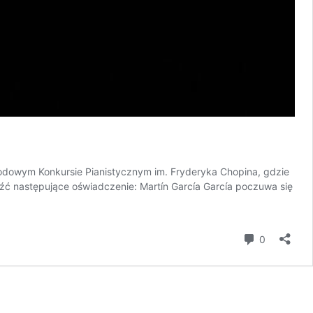
rodowym Konkursie Pianistycznym im. Fryderyka Chopina, gdzie
źć następujące oświadczenie: Martín García García poczuwa się
komentar
0