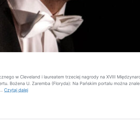
cznego w Cleveland i laureatem trzeciej nagrody na XVIII Międzyna
ertu. Bożena U. Zaremba (Floryda): Na Pańskim portalu można znale
Triumf
 …
Czytaj dalej
światła
i nadziei