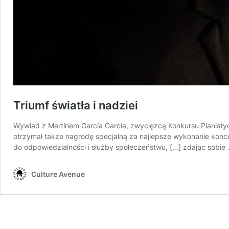
Triumf światła i nadziei
Wywiad z Martínem García García, zwycięzcą Konkursu Pianisty
otrzymał także nagrodę specjalną za najlepsze wykonanie konc
do odpowiedzialności i służby społeczeństwu, […] zdając sobie
Culture Avenue